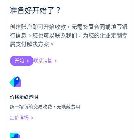
Português
English
准备好开始了？
日本
日本語
English
瑞典
创建账户即可开始收款，无需签署合同或填写银
Svenska
English
瑞士
行信息。您也可以联系我们，为您的企业定制专
Deutsch
Français
Italiano
English
属支付解决方案。
塞浦路斯
English
斯洛伐克
开始
联系销售
English
斯洛文尼亚
English
Italiano
泰国
ไทย
English
希腊
价格始终透明
English
统一按每笔交易收费，无隐藏费用
西班牙
Español
English
定价详情
新加坡
English
简体中文
新西兰