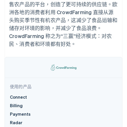
125+
Stripe Sigma
产品路线图
售农产品的平台，创造了更可持续的供应链。欧
SaaS
自定义报告
Authorization
Sessions 年度大会
洲各地的消费者利用 CrowdFarming 直接从源
Boost
Data Pipeline
招聘
支付成功率优
数据同步
资源
新闻编辑室
头购买季节性有机农产品，这减少了食品运输和
化
Stripe Press
储存对环境的影响，并减少了食品浪费。
Link
按行业
应用程序集成
加速结账
代码示例
CrowdFarming 称之为“三赢”经济模式：对农
AI 企业
开发者博客
民、消费者和环境都有好处。
创作者经济
API 状态
联系
游戏
酒店、旅游与休闲
联系销售
更多
保险
成为合作伙伴
Product roadmap
媒体与娱乐
了解未来规划
非营利组织
专业服务
Radar
公共部门
欺诈防范
零售
使用的产品
Atlas
初创企业注册
Connect
Climate
Billing
生态系统
碳移除
Payments
合作伙伴
Radar
Stripe App Marketplace