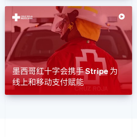
English
Italiano
拉脱维亚
English
立陶宛
English
列支敦士登
Deutsch
English
卢森堡
Français
Deutsch
English
罗马尼亚
English
墨西哥红十字会携手 Stripe 为
马尔他
English
线上和移动支付赋能
马来西亚
English
简体中文
美国
English
Español
简体中文
墨西哥
Español
English
挪威
English
葡萄牙