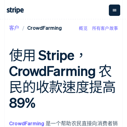
客户
CrowdFarming
概览
所有客户故事
按企业阶段
文档
学习
支付
营收
资金管
平台
理
易市
大型企业
Stripe 文档
博客
Payments
Billing
初创企业
API 参考文档
客户案例
使用 Stripe，
在线支付
经常性收入
Global
Conn
库与 SDK
指南
Managed
Metronome
Payouts
Stripe Apps
Payments
按用量计费
平台
CrowdFarming 农
备案商家解决
Subscriptions
向第三
按应用场景
方案
方打款
支持
订阅管理
Payment links
Crypto
指南
智能体商务
民的收款速度提高
Invoicing
钱包、
加密货币
获取支持
无代码支付
一次性或定期
稳定币
电子商务
接受线上付款
管理支持方案
Checkout
账单
发行和
嵌入式金融
实施预建结账流程
专业服务
89%
预构建支付界
Tax
发卡基
财务自动化
构建平台或交易市场
面
销售税和增值
础设施
全球化企业
管理订阅
Elements
税自动化
应用内支付
提供按用量计费
灵活的 UI 组件
Revenue
交易市场
发行稳定币支持的支付卡
支付方式
Recognition
公司
资金管理
使用代理预配和管理服务
CrowdFarming
Access to
是一个帮助农民直接向消费者销
会计自动化
平台