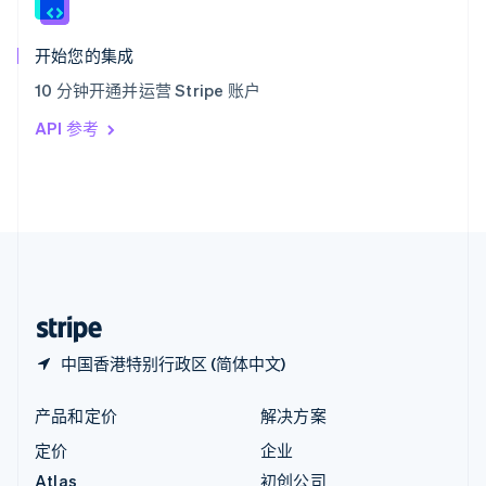
English
匈牙利
English
开始您的集成
意大利
10 分钟开通并运营 Stripe 账户
Italiano
English
印度
API 参考
English
英国
English
直布罗陀
English
中国内地
简体中文
English
中国香港特别行政区
English
简体中文
中国香港特别行政区 (简体中文)
产品和定价
解决方案
定价
企业
Atlas
初创公司