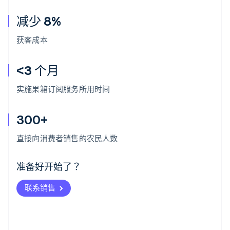
减少 8%
获客成本
<3 个月
实施果箱订阅服务所用时间
300+
阿联酋
English
直接向消费者销售的农民人数
爱尔兰
English
爱沙尼亚
准备好开始了？
English
奥地利
联系销售
Deutsch
English
澳大利亚
English
巴西