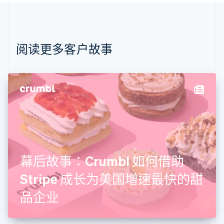
Português
English
保加利亚
English
比利时
Nederlands
Français
Deutsch
English
阅读更多客户故事
波兰
English
丹麦
English
德国
Deutsch
English
法国
Français
English
芬兰
English
Svenska
幕后故事：Crumbl 如何借助
荷兰
Nederlands
English
Stripe 成长为美国增速最快的甜
加拿大
English
Français
品企业
捷克
English
克罗地亚