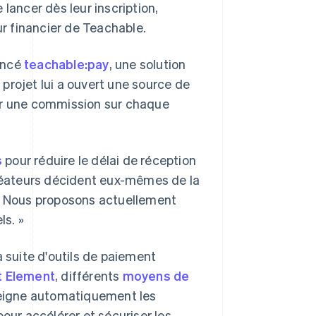
lancer dès leur inscription,
ur financier de Teachable.
lancé
teachable:pay
, une solution
projet lui a ouvert une source de
er une commission sur chaque
s
pour réduire le délai de réception
créateurs décident eux-mêmes de la
 « Nous proposons actuellement
s. »
a suite d'outils de paiement
 Element
, différents
moyens de
nseigne automatiquement les
our accélérer et sécuriser les