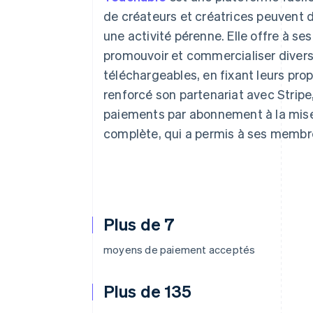
Authorization Boost
Acceptation optimisée
de créateurs et créatrices peuvent d
Link
une activité pérenne. Elle offre à se
Paiements accélérés
Financial Connections
promouvoir et commercialiser divers
Comptes financiers associés
téléchargeables, en fixant leurs pro
renforcé son partenariat avec Stripe
paiements par abonnement à la mise
complète, qui a permis à ses membres
Plus de 7
moyens de paiement acceptés
Plus de 135