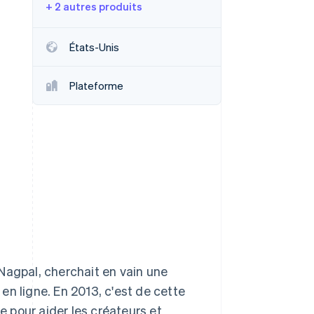
+ 2 autres produits
États-Unis
Stripe Sessions 2026
Découvrez comment
Plateforme
Stripe construit
l’infrastructure
économique de l’IA.
Regarder la vidéo
Nagpal, cherchait en vain une
n ligne. En 2013, c'est de cette
 pour aider les créateurs et