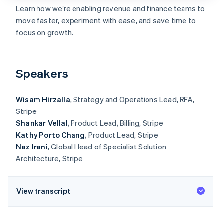
Sector público
Learn how we’re enabling revenue and finance teams to
Radar
Comercio minorista
move faster, experiment with ease, and save time to
Prevención de fraude
focus on growth.
Atlas
Constitución de una startup
Ecosystem
Climate
Eliminación de dióxido de carbono
Speakers
Socios
Stripe App Marketplace
Identity
Verificación de identidad en línea
Wisam Hirzalla
, Strategy and Operations Lead, RFA,
Stripe
Shankar Vellal
, Product Lead, Billing, Stripe
Kathy Porto Chang
, Product Lead, Stripe
Naz Irani
, Global Head of Specialist Solution
Stripe Sessions 2026
Architecture, Stripe
Descubre cómo Stripe está construyendo la infraestructu
para la IA.
Ver ahora
View transcript