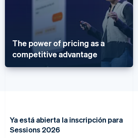
Alemania
Deutsch
English
The power of pricing as a
Australia
English
competitive advantage
Austria
Deutsch
English
Bélgica
Nederlands
Français
Deutsch
English
Brasil
Português
English
Bulgaria
English
Canadá
English
Français
China continental
Ya está abierta la inscripción para
简体中文
English
Sessions 2026
Chipre
English