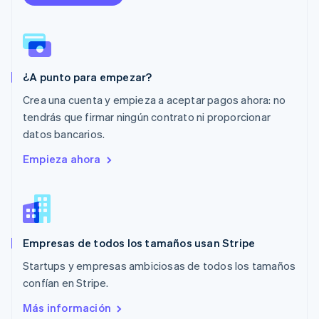
Malta
English
México
Español
English
Noruega
¿A punto para empezar?
English
Nueva Zelanda
Crea una cuenta y empieza a aceptar pagos ahora: no
English
tendrás que firmar ningún contrato ni proporcionar
Países Bajos
datos bancarios.
Nederlands
English
Polonia
Empieza ahora
English
Portugal
Português
English
RAE de Hong Kong, China
English
简体中文
Empresas de todos los tamaños usan Stripe
Reino Unido
English
Startups y empresas ambiciosas de todos los tamaños
República Checa
confían en Stripe.
English
Rumanía
Más información
English