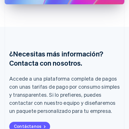
Grecia
English
Hungría
English
India
English
Irlanda
English
¿Necesitas más información?
Italia
Italiano
English
Contacta con nosotros.
Japón
日本語
English
Letonia
Accede a una plataforma completa de pagos
English
con unas tarifas de pago por consumo simples
Liechtenstein
Deutsch
English
y transparentes. Si lo prefieres, puedes
Lituania
contactar con nuestro equipo y diseñaremos
English
Luxemburgo
un paquete personalizado para tu empresa.
Français
Deutsch
English
Malasia
Contáctanos
English
简体中文