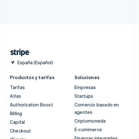
Singapur
English
简体中文
Suecia
Svenska
English
Suiza
Deutsch
Français
Italiano
English
Tailandia
ไทย
English
España (Español)
Productos y tarifas
Soluciones
Tarifas
Empresas
Atlas
Startups
Authorization Boost
Comercio basado en
agentes
Billing
Criptomoneda
Capital
E-commerce
Checkout
Finanzas integradas