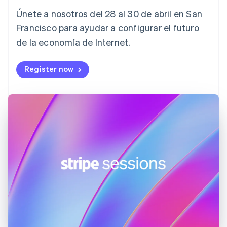
Croacia
Únete a nosotros del 28 al 30 de abril en San
English
Italiano
Dinamarca
Francisco para ayudar a configurar el futuro
English
de la economía de Internet.
Emiratos Árabes Unidos
English
Register now
Eslovaquia
English
Eslovenia
English
Italiano
España
Español
English
Estados Unidos
English
Español
简体中文
Estonia
English
Finlandia
English
Svenska
Francia
Français
English
Gibraltar
English