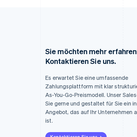
Sie möchten mehr erfahre
Kontaktieren Sie uns.
Es erwartet Sie eine umfassende
Australien
English
Zahlungsplattform mit klar struktur
Belgien
As-You-Go-Preismodell. Unser Sale
Nederlands
Français
Deutsch
English
Sie gerne und gestaltet für Sie ein i
Brasilien
Português
English
Angebot, das auf Ihr Unternehmen
Bulgarien
ist.
English
Dänemark
English
Kontaktieren Sie uns