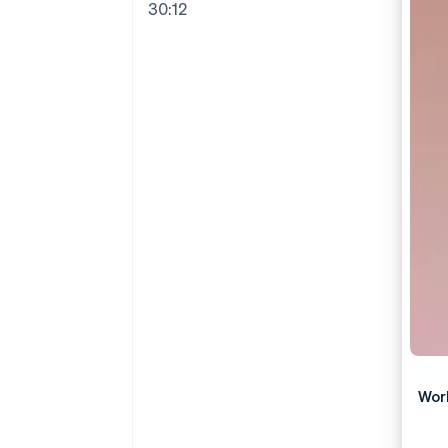
Optimierung der
Datensynchronisier
30:12
Autorisierungsraten
Link
Beschleunigter Bezahlvorgang
Financial Connections
Verbundene Finanzdaten
Wor