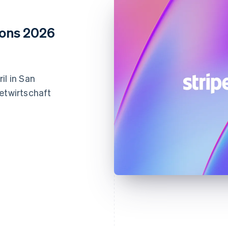
ions 2026
il in San
netwirtschaft