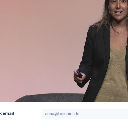
ung
k email