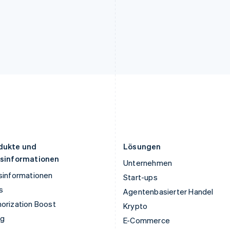
Kroatien
Polen
English
Italiano
English
Lettland
Portugal
English
Português
English
Liechtenstein
Rumänien
Deutsch
English
English
Litauen
Schweden
English
Svenska
English
Luxemburg
Schweiz
Français
Deutsch
English
Deutsch
Français
Italiano
English
Malaysia
Singapur
English
简体中文
English
简体中文
Malta
Slowakei
English
English
dukte und
Lösungen
isinformationen
Unternehmen
sinformationen
Start-ups
s
Agentenbasierter Handel
orization Boost
Krypto
ng
E-Commerce