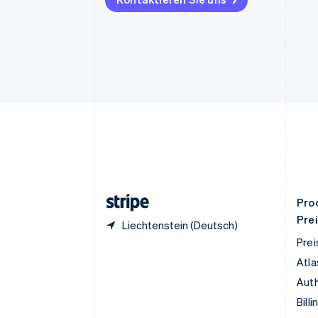
Deutschland
Deutsch
English
Estland
English
Festlandchina
简体中文
English
Finnland
English
Svenska
Frankreich
Français
English
Gibraltar
English
Griechenland
English
Pro
Pre
Liechtenstein (Deutsch)
Prei
Atla
Auth
Billi