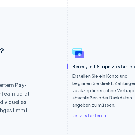
n?
Bereit, mit Stripe zu starten
Erstellen Sie ein Konto und
Indien
Mexiko
beginnen Sie direkt, Zahlunge
English
Español
English
iertem Pay-
Irland
Neuseeland
zu akzeptieren, ohne Verträg
s-Team berät
English
English
abschließen oder Bankdaten
ndividuelles
Italien
Niederlande
angeben zu müssen.
Italiano
English
Nederlands
English
 abgestimmt
Japan
Norwegen
Jetzt starten
日本語
English
English
Kanada
Österreich
English
Français
Deutsch
English