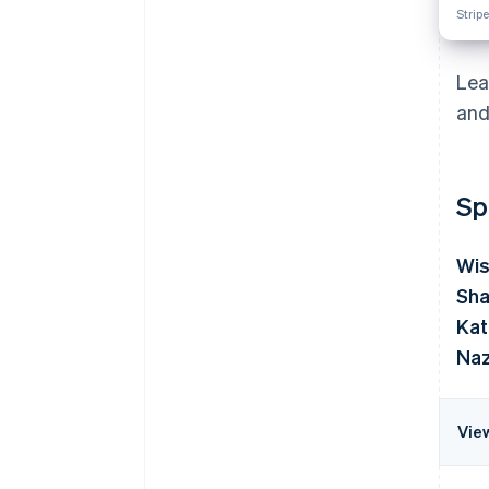
Strip
Lea
and
Sp
Wis
Sha
Kat
Naz
Vie