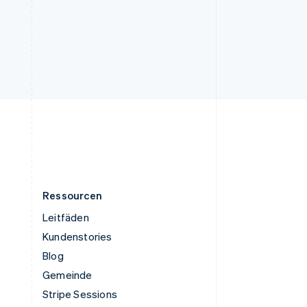
English
Ungarn
English
Vereinigte Arabische Emirate
English
Vereinigte Staaten
English
Español
简体中文
Vereinigtes Königreich
English
Zypern
English
Ressourcen
Leitfäden
Kundenstories
Blog
Gemeinde
Stripe Sessions