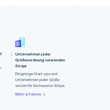
?
Unternehmen jeder
Größenordnung verwenden
Slowenien
Stripe
n
English
Italiano
Sonderverwaltungsregion
e
Ehrgeizige Start-ups und
Hongkong, China
Unternehmen jeder Größe
English
简体中文
setzen Ihr Vertrauen in Stripe.
Spanien
Mehr erfahren
Español
English
Thailand
ไทย
English
Tschechische Republik