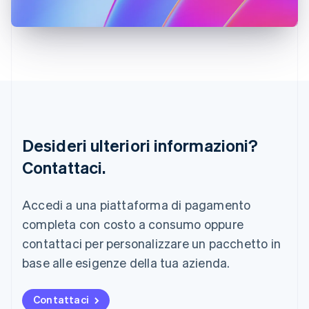
Italia
Italiano
English
Lettonia
English
Liechtenstein
Deutsch
English
Lituania
English
Lussemburgo
Français
Deutsch
English
Desideri ulteriori informazioni?
Malaysia
Contattaci.
English
简体中文
Malta
English
Accedi a una piattaforma di pagamento
Messico
Español
English
completa con costo a consumo oppure
Norvegia
contattaci per personalizzare un pacchetto in
English
Nuova Zelanda
base alle esigenze della tua azienda.
English
Paesi Bassi
Contattaci
Nederlands
English