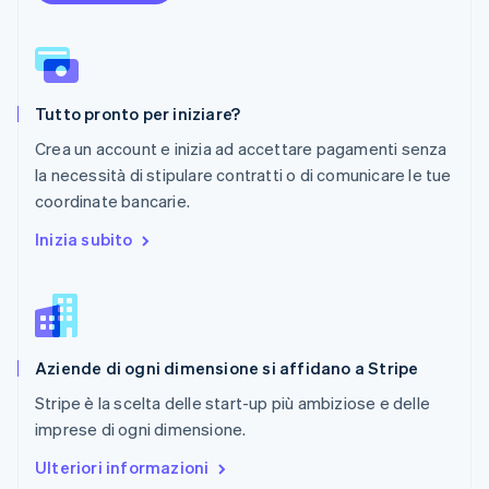
Polonia
English
Portogallo
Português
English
RAS di Hong Kong, Cina
Tutto pronto per iniziare?
English
简体中文
Regno Unito
Crea un account e inizia ad accettare pagamenti senza
English
la necessità di stipulare contratti o di comunicare le tue
Repubblica Ceca
coordinate bancarie.
English
Romania
Inizia subito
English
Singapore
English
简体中文
Slovacchia
English
Aziende di ogni dimensione si affidano a Stripe
Slovenia
English
Italiano
Stripe è la scelta delle start-up più ambiziose e delle
Spagna
imprese di ogni dimensione.
Español
English
Stati Uniti
Ulteriori informazioni
English
Español
简体中文