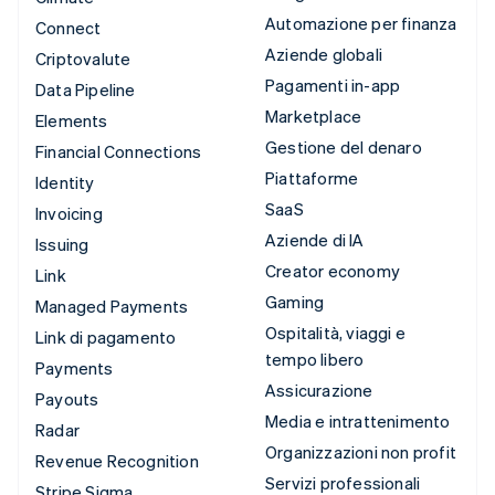
Automazione per finanza
Connect
Aziende globali
Criptovalute
Pagamenti in-app
Data Pipeline
Marketplace
Elements
Gestione del denaro
Financial Connections
Piattaforme
Identity
SaaS
Invoicing
Aziende di IA
Issuing
Creator economy
Link
Gaming
Managed Payments
Ospitalità, viaggi e
Link di pagamento
tempo libero
Payments
Assicurazione
Payouts
Media e intrattenimento
Radar
Organizzazioni non profit
Revenue Recognition
Servizi professionali
Stripe Sigma