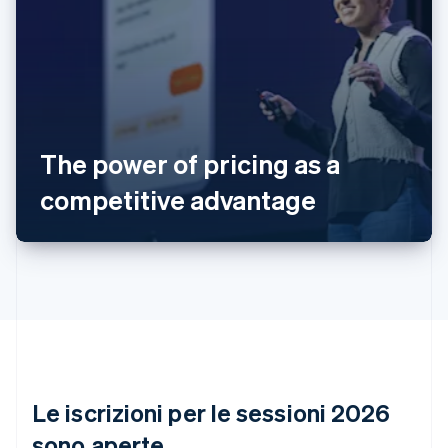
Australia
English
Austria
The power of pricing as a
Deutsch
English
Belgio
competitive advantage
Nederlands
Français
Deutsch
English
Brasile
Português
English
Bulgaria
English
Canada
English
Français
Cina continentale
简体中文
English
Cipro
English
Le iscrizioni per le sessioni 2026
Croazia
English
Italiano
sono aperte