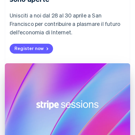
Danimarca
English
Emirati Arabi Uniti
Unisciti a noi dal 28 al 30 aprile a San
English
Francisco per contribuire a plasmare il futuro
Estonia
dell'economia di Internet.
English
Finlandia
English
Svenska
Register now
Francia
Français
English
Germania
Deutsch
English
Giappone
日本語
English
Gibilterra
English
Grecia
English
India
English
Irlanda
English