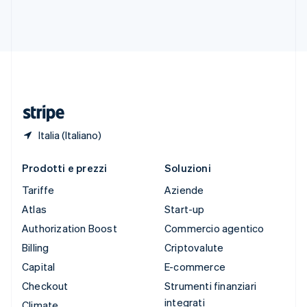
Svezia
Svenska
English
Svizzera
Deutsch
Français
Italiano
English
Thailandia
ไทย
English
Ungheria
English
Italia (Italiano)
Prodotti e prezzi
Soluzioni
Tariffe
Aziende
Atlas
Start-up
Authorization Boost
Commercio agentico
Billing
Criptovalute
Capital
E-commerce
Checkout
Strumenti finanziari
integrati
Climate