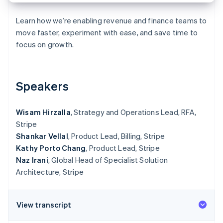
Scopri cosa ti aspetta
Learn how we’re enabling revenue and finance teams to
Radar
Ecosistema
Prevenzione delle frodi
move faster, experiment with ease, and save time to
focus on growth.
Partner
Atlas
Stripe App Marketplace
Costituzione di start-up
Climate
Rimozione del carbonio
Speakers
Identity
Verifica online dell'identità
Wisam Hirzalla
, Strategy and Operations Lead, RFA,
Stripe
Shankar Vellal
, Product Lead, Billing, Stripe
Kathy Porto Chang
, Product Lead, Stripe
Naz Irani
, Global Head of Specialist Solution
Stripe Sessions 2026
Scopri come Stripe sta costruendo l'infrastruttura economi
Architecture, Stripe
Guarda ora
View transcript