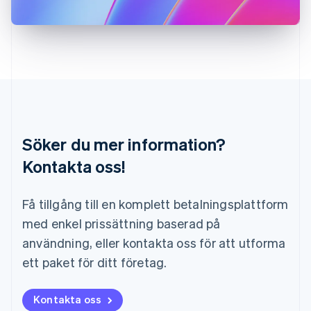
English
Liechtenstein
Deutsch
English
Litauen
English
Luxemburg
Français
Deutsch
English
Malaysia
English
简体中文
Malta
Söker du mer information?
English
Mexiko
Kontakta oss!
Español
English
Nederländerna
Få tillgång till en komplett betalningsplattform
Nederlands
English
Norge
med enkel prissättning baserad på
English
användning, eller kontakta oss för att utforma
Nya Zeeland
English
ett paket för ditt företag.
Polen
English
Portugal
Kontakta oss