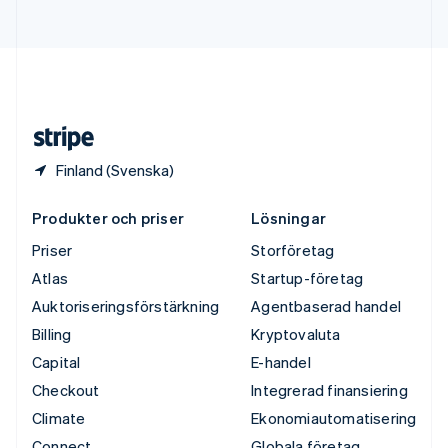
Deutsch
English
Ungern
English
USA
English
Español
简体中文
Österrike
Deutsch
English
Finland (Svenska)
Produkter och priser
Lösningar
Priser
Storföretag
Atlas
Startup-företag
Auktoriseringsförstärkning
Agentbaserad handel
Billing
Kryptovaluta
Capital
E-handel
Checkout
Integrerad finansiering
Climate
Ekonomiautomatisering
Connect
Globala företag