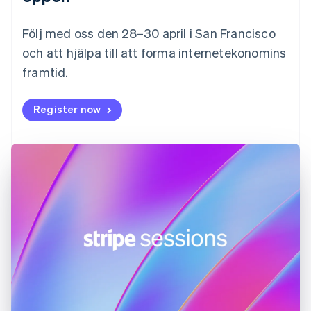
Français
English
Förenade Arabemiraten
English
Följ med oss den 28–30 april i San Francisco
Gibraltar
och att hjälpa till att forma internetekonomins
English
framtid.
Grekland
English
Hongkong SAR, Kina
Register now
English
简体中文
Indien
English
Irland
English
Italien
Italiano
English
Japan
日本語
English
Kanada
English
Français
Kroatien
English
Italiano
Lettland