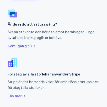
Português
English
Rumänien
English
Schweiz
Deutsch
Français
Italiano
English
Är du redo att sätta i gång?
Singapore
English
简体中文
Skapa ett konto och börja ta emot betalningar – inga
Slovakien
avtal eller bankuppgifter behövs.
English
Slovenien
Kom igång nu
English
Italiano
Spanien
Español
English
Storbritannien
English
Företag av alla storlekar använder Stripe
Sverige
Svenska
English
Stripe är det betrodda valet för ambitiösa startups och
Thailand
företag i alla storlekar.
ไทย
English
Tjeckien
Läs mer
English
Tyskland