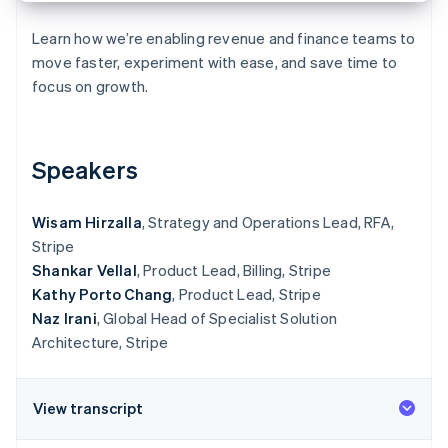
Identitetsverifiering online
Partner
Learn how we’re enabling revenue and finance teams to
Stripe App Marketplace
move faster, experiment with ease, and save time to
focus on growth.
Stripe Sessions 2026
Se hur Stripe bygger den ekonomiska inf
Titta nu
Speakers
Wisam Hirzalla
, Strategy and Operations Lead, RFA,
Stripe
Shankar Vellal
, Product Lead, Billing, Stripe
Kathy Porto Chang
, Product Lead, Stripe
Naz Irani
, Global Head of Specialist Solution
Architecture, Stripe
View transcript