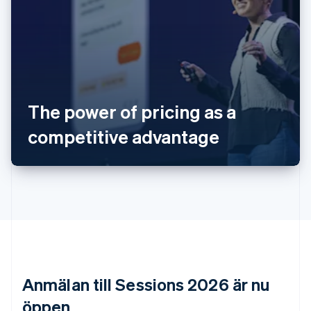
Australien
English
Belgien
Nederlands
Français
Deutsch
English
Brasilien
The power of pricing as a
Português
English
Bulgarien
competitive advantage
English
Cypern
English
Danmark
English
Estland
English
Fastlandskina
简体中文
English
Finland
Anmälan till Sessions 2026 är nu
English
Svenska
Frankrike
öppen