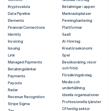
Kryptovaluta
Betalningar i appen
Data Pipeline
Marknadsplatser
Elements
Penninghantering
Financial Connections
Plattformar
Identity
SaaS
Invoicing
AI-företag
Issuing
Kreatörsekonomi
Link
Spel
Managed Payments
Besöksnäring, resor
och fritid
Betalningslänkar
Försäkringsbolag
Payments
Media och
Payouts
underhållning
Radar
Ideella organisationer
Revenue Recognition
Professionella tjänster
Stripe Sigma
Offentlig sektor
Tax