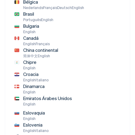
Bélgica
Nederlands
Français
Deutsch
English
Brasil
Português
English
Bulgaria
English
Canadá
English
Français
China continental
简体中文
English
Chipre
English
Croacia
English
Italiano
Dinamarca
English
Emiratos Árabes Unidos
English
Eslovaquia
English
Eslovenia
English
Italiano