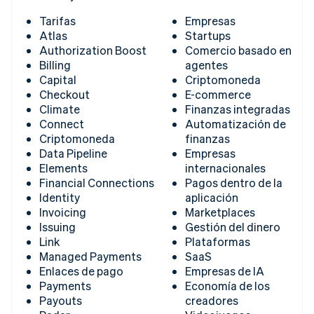
Tarifas
Empresas
Atlas
Startups
Authorization Boost
Comercio basado en
Billing
agentes
Capital
Criptomoneda
Checkout
E-commerce
Climate
Finanzas integradas
Connect
Automatización de
Criptomoneda
finanzas
Data Pipeline
Empresas
Elements
internacionales
Financial Connections
Pagos dentro de la
Identity
aplicación
Invoicing
Marketplaces
Issuing
Gestión del dinero
Link
Plataformas
Managed Payments
SaaS
Enlaces de pago
Empresas de IA
Payments
Economía de los
Payouts
creadores