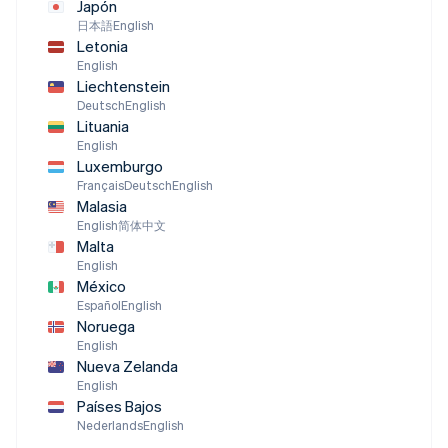
Japón
日本語
English
Letonia
English
Liechtenstein
Deutsch
English
Lituania
English
Luxemburgo
Français
Deutsch
English
Malasia
English
简体中文
Malta
English
México
Español
English
Noruega
English
Nueva Zelanda
English
Países Bajos
Nederlands
English