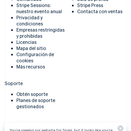
Stripe Sessions:
Stripe Press
nuestro evento anual
Contacta con ventas
Privacidad y
condiciones
Empresas restringidas
y prohibidas
Licencias
Mapa del sitio
Configuración de
cookies
Más recursos
Soporte
Obtén soporte
Planes de soporte
gestionados
© 2026 Stripe, LLC
You’re viewing our website for Spain, but it looks like you’re