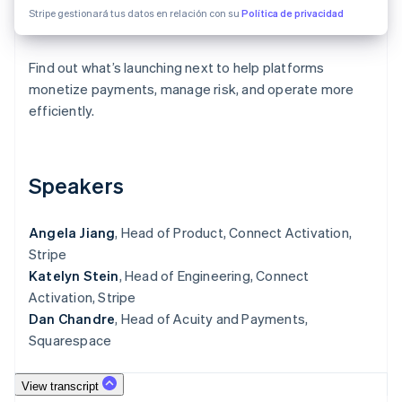
Sector público
Stripe gestionará tus datos en relación con su
Política de privacidad
Radar
Comercio minorista
Prevención de fraude
Find out what’s launching next to help platforms
Atlas
Constitución de una startup
monetize payments, manage risk, and operate more
Ecosystem
efficiently.
Climate
Eliminación de dióxido de carbono
Socios
Stripe App Marketplace
Identity
Verificación de identidad en línea
Speakers
Angela Jiang
, Head of Product, Connect Activation,
Stripe
Katelyn Stein
Stripe Sessions 2026
, Head of Engineering, Connect
Descubre cómo Stripe está construyendo la infraestructu
Activation, Stripe
para la IA.
Dan Chandre
, Head of Acuity and Payments,
Ver ahora
Squarespace
View transcript