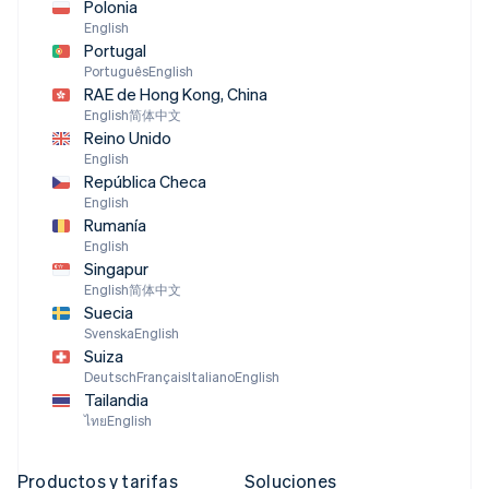
Polonia
English
Portugal
Português
English
RAE de Hong Kong, China
English
简体中文
Reino Unido
English
República Checa
English
Rumanía
English
Singapur
English
简体中文
Suecia
Svenska
English
Suiza
Deutsch
Français
Italiano
English
Tailandia
ไทย
English
Productos y tarifas
Soluciones