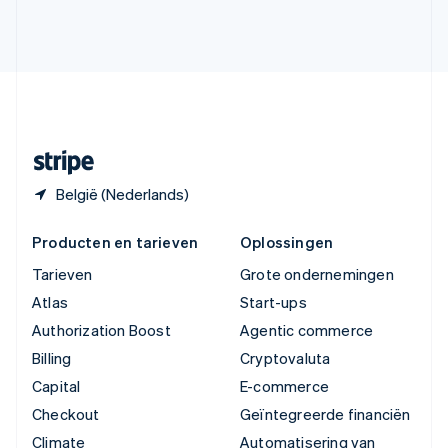
Verenigde Arabische Emiraten
English
Verenigde Staten
English
Español
简体中文
Zweden
Svenska
English
Zwitserland
Deutsch
Français
Italiano
English
België (Nederlands)
Producten en tarieven
Oplossingen
Tarieven
Grote ondernemingen
Atlas
Start-ups
Authorization Boost
Agentic commerce
Billing
Cryptovaluta
Capital
E-commerce
Checkout
Geïntegreerde financiën
Climate
Automatisering van