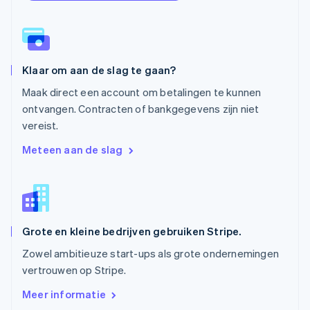
Polen
English
Portugal
Português
English
Roemenië
Klaar om aan de slag te gaan?
English
Singapore
Maak direct een account om betalingen te kunnen
English
简体中文
ontvangen. Contracten of bankgegevens zijn niet
Slovenië
vereist.
English
Italiano
Slowakije
Meteen aan de slag
English
Spanje
Español
English
Thailand
ไทย
English
Grote en kleine bedrijven gebruiken Stripe.
Tsjechië
English
Zowel ambitieuze start-ups als grote ondernemingen
Vasteland van China
vertrouwen op Stripe.
简体中文
English
Verenigd Koninkrijk
Meer informatie
English