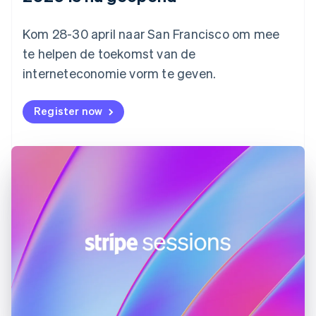
Finland
English
Svenska
Frankrijk
Kom 28-30 april naar San Francisco om mee
Français
English
te helpen de toekomst van de
Gibraltar
interneteconomie vorm te geven.
English
Griekenland
English
Register now
Hongarije
English
Hongkong SAR, China
English
简体中文
Ierland
English
India
English
Italië
Italiano
English
Japan
日本語
English
Kroatië
English
Italiano