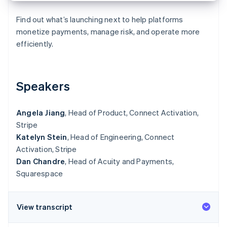
Oprichting van een start-up
Find out what’s launching next to help platforms
Climate
Ecosysteem
monetize payments, manage risk, and operate more
CO₂-verwijdering
efficiently.
Partners
Identity
Stripe App Marketplace
Online identiteitsverificatie
Speakers
Angela Jiang
, Head of Product, Connect Activation,
Stripe Sessions 2026
Stripe
Ontdek hoe Stripe de economische infrastructuu
Katelyn Stein
, Head of Engineering, Connect
Nu bekijken
Activation, Stripe
Dan Chandre
, Head of Acuity and Payments,
Squarespace
View transcript