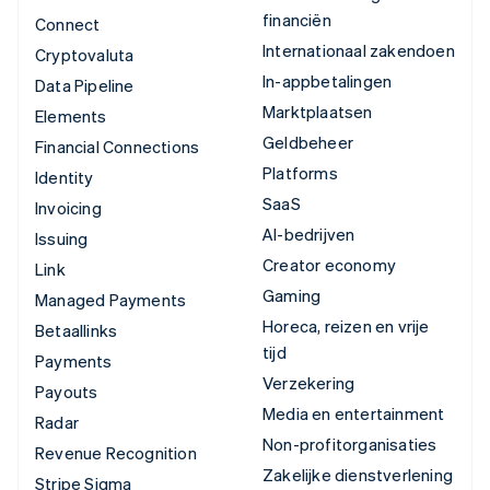
financiën
Connect
Internationaal zakendoen
Cryptovaluta
In-appbetalingen
Data Pipeline
Marktplaatsen
Elements
Geldbeheer
Financial Connections
Platforms
Identity
SaaS
Invoicing
AI-bedrijven
Issuing
Creator economy
Link
Gaming
Managed Payments
Horeca, reizen en vrije
Betaallinks
tijd
Payments
Verzekering
Payouts
Media en entertainment
Radar
Non-profitorganisaties
Revenue Recognition
Zakelijke dienstverlening
Stripe Sigma