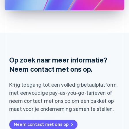
Letland
English
Liechtenstein
Deutsch
English
Litouwen
English
Luxemburg
Français
Deutsch
English
Maleisië
English
简体中文
Op zoek naar meer informatie?
Malta
Neem contact met ons op.
English
Mexico
Español
English
Krijg toegang tot een volledig betaalplatform
Nederland
Nederlands
English
met eenvoudige pay-as-you-go-tarieven of
Nieuw-Zeeland
neem contact met ons op om een pakket op
English
Noorwegen
maat voor je onderneming samen te stellen.
English
Oostenrijk
Neem contact met ons op
Deutsch
English