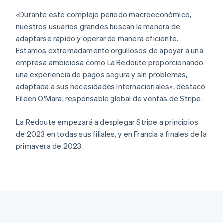
English
Países Bajos
«Durante este complejo periodo macroeconómico,
Nederlands
English
nuestros usuarios grandes buscan la manera de
Polonia
adaptarse rápido y operar de manera eficiente.
English
Estamos extremadamente orgullosos de apoyar a una
Portugal
empresa ambiciosa como La Redoute proporcionando
Português
English
una experiencia de pagos segura y sin problemas,
RAE de Hong Kong, China
adaptada a sus necesidades internacionales», destacó
English
简体中文
Reino Unido
Eileen O'Mara, responsable global de ventas de Stripe.
English
República Checa
La Redoute empezará a desplegar Stripe a principios
English
de 2023 en todas sus filiales, y en Francia a finales de la
Rumanía
primavera de 2023.
English
Singapur
English
简体中文
Suecia
Svenska
English
Suiza
Deutsch
Français
Italiano
English
Tailandia