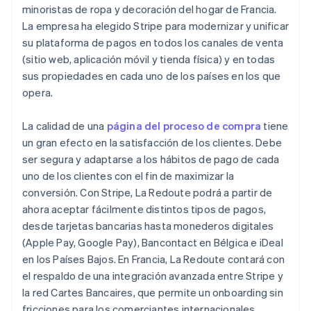
minoristas de ropa y decoración del hogar de Francia.
Sector público
English
Radar
Comercio minorista
Eslovenia
La empresa ha elegido Stripe para modernizar y unificar
Prevención de fraude
English
Italiano
su plataforma de pagos en todos los canales de venta
Atlas
España
(sitio web, aplicación móvil y tienda física) y en todas
Constitución de una startup
Español
English
Ecosystem
sus propiedades en cada uno de los países en los que
Estados Unidos
Climate
opera.
English
Español
简体中文
Eliminación de dióxido de carbono
Socios
Estonia
Stripe App Marketplace
Identity
English
La calidad de una
página del proceso de compra
tiene
Verificación de identidad en línea
Finlandia
un gran efecto en la satisfacción de los clientes. Debe
English
Svenska
ser segura y adaptarse a los hábitos de pago de cada
Francia
uno de los clientes con el fin de maximizar la
Français
English
Gibraltar
conversión. Con Stripe, La Redoute podrá a partir de
English
ahora aceptar fácilmente distintos tipos de pagos,
Stripe Sessions 2026
Grecia
desde tarjetas bancarias hasta monederos digitales
Descubre cómo Stripe está construyendo la infraestructu
English
para la IA.
(Apple Pay, Google Pay), Bancontact en Bélgica e iDeal
Hungría
Ver ahora
en los Países Bajos. En Francia, La Redoute contará con
English
India
el respaldo de una integración avanzada entre Stripe y
English
la red Cartes Bancaires, que permite un onboarding sin
Irlanda
fricciones para los comerciantes internacionales.