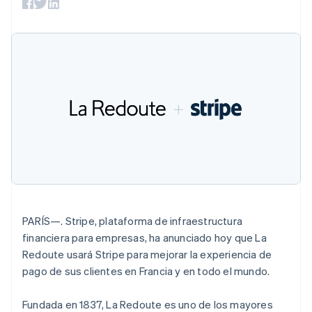
Métodos de
Recognition
Empresa
aplicación
suscripciones
English
pago
Automatización
Marketplaces
Ofrecer facturación
Austria
Acceso a más
contable
Hoja de ruta del
Gestión del dinero
basada en el consumo
Deutsch
English
de 125
Stripe Sigma
producto
Plataformas
Emitir tarjetas virtuales
Bélgica
Terminal
Informes
Stripe Sessions:
SaaS
con stablecoins
Pagos en
Nederlands
Français
Deutsch
English
personalizados
nuestro evento anual
Aprovisiona y gestiona
Brasil
persona
Data Pipeline
Empleo
servicios con agentes
Authorization
Sincronización
Sala de prensa
Português
English
Boost
de datos
Stripe Press
Bulgaria
Por sector
Optimizaciones
English
de aceptación
Canadá
Recursos
Link
Empresas de IA
English
Français
Proceso de
Economía de los
Contacto
China continental
creadores
Integraciones de
compra
简体中文
English
Videojuegos
aplicaciones
acelerado
Financial
Contacta con ventas
Chipre
Hostelería, viajes y ocio
Muestras de código
Connections
Conviértete en socio
English
Blog de
Datos de ctas.
Croacia
PARÍS—. Stripe, plataforma de infraestructura
Seguros
desarrolladores
financieras
Medios de
Estado de la API
English
Italiano
vinculadas
financiera para empresas, ha anunciado hoy que La
comunicación y
Dinamarca
Redoute usará Stripe para mejorar la experiencia de
entretenimiento
English
pago de sus clientes en Francia y en todo el mundo.
Entidades sin ánimo de
Emiratos Árabes Unidos
Más
lucro
English
Product roadmap
Servicios para
Fundada en 1837, La Redoute es uno de los mayores
Descubre lo que viene
profesionales
Eslovaquia