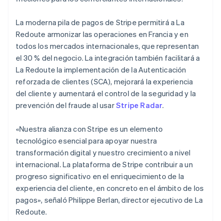
English
Italia
La moderna pila de pagos de Stripe permitirá a La
Italiano
English
Redoute armonizar las operaciones en Francia y en
Japón
todos los mercados internacionales, que representan
日本語
English
Letonia
el 30 % del negocio. La integración también facilitará a
English
La Redoute la implementación de la Autenticación
Liechtenstein
reforzada de clientes (SCA), mejorará la experiencia
Deutsch
English
del cliente y aumentará el control de la seguridad y la
Lituania
prevención del fraude al usar
Stripe Radar
.
English
Luxemburgo
Français
Deutsch
English
«Nuestra alianza con Stripe es un elemento
Malasia
tecnológico esencial para apoyar nuestra
English
简体中文
transformación digital y nuestro crecimiento a nivel
Malta
internacional. La plataforma de Stripe contribuir a un
English
México
progreso significativo en el enriquecimiento de la
Español
English
experiencia del cliente, en concreto en el ámbito de los
Noruega
pagos», señaló Philippe Berlan, director ejecutivo de La
English
Redoute.
Nueva Zelanda