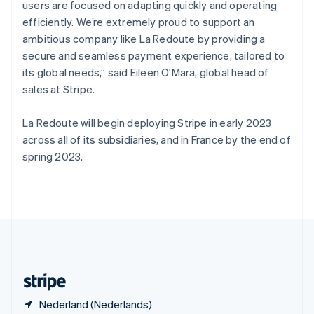
Slowakije
users are focused on adapting quickly and operating
English
efficiently. We’re extremely proud to support an
Spanje
ambitious company like La Redoute by providing a
Español
English
secure and seamless payment experience, tailored to
Thailand
its global needs,” said Eileen O'Mara, global head of
ไทย
English
Tsjechië
sales at Stripe.
English
Vasteland van China
La Redoute will begin deploying Stripe in early 2023
简体中文
English
across all of its subsidiaries, and in France by the end of
Verenigd Koninkrijk
spring 2023.
English
Verenigde Arabische Emiraten
English
Verenigde Staten
English
Español
简体中文
Zweden
Svenska
English
Zwitserland
Deutsch
Français
Italiano
English
Nederland (Nederlands)