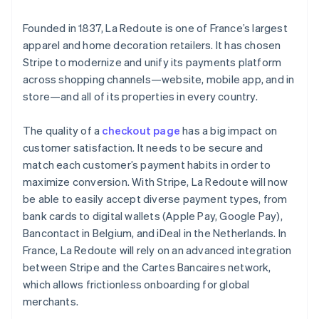
Hongkong SAR, China
Oprichting van een start-up
English
简体中文
Founded in 1837, La Redoute is one of France’s largest
Ierland
Climate
Ecosysteem
apparel and home decoration retailers. It has chosen
CO₂-verwijdering
English
India
Stripe to modernize and unify its payments platform
Partners
Identity
English
Stripe App Marketplace
across shopping channels—website, mobile app, and in
Online identiteitsverificatie
Italië
store—and all of its properties in every country.
Italiano
English
Japan
The quality of a
checkout page
has a big impact on
日本語
English
Kroatië
customer satisfaction. It needs to be secure and
English
Italiano
match each customer’s payment habits in order to
Stripe Sessions 2026
Letland
Ontdek hoe Stripe de economische infrastructuu
maximize conversion. With Stripe, La Redoute will now
English
Nu bekijken
be able to easily accept diverse payment types, from
Liechtenstein
bank cards to digital wallets (Apple Pay, Google Pay),
Deutsch
English
Litouwen
Bancontact in Belgium, and iDeal in the Netherlands. In
English
France, La Redoute will rely on an advanced integration
Luxemburg
between Stripe and the Cartes Bancaires network,
Français
Deutsch
English
which allows frictionless onboarding for global
Maleisië
merchants.
English
简体中文