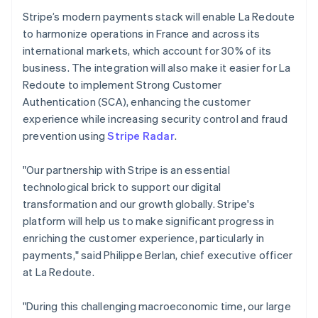
Malta
Stripe’s modern payments stack will enable La Redoute
English
Mexico
to harmonize operations in France and across its
Español
English
international markets, which account for 30% of its
Nederland
business. The integration will also make it easier for La
Nederlands
English
Redoute to implement Strong Customer
Nieuw-Zeeland
Authentication (SCA), enhancing the customer
English
Noorwegen
experience while increasing security control and fraud
English
prevention using
Stripe Radar
.
Oostenrijk
Deutsch
English
"Our partnership with Stripe is an essential
Polen
technological brick to support our digital
English
Portugal
transformation and our growth globally. Stripe's
Português
English
platform will help us to make significant progress in
Roemenië
enriching the customer experience, particularly in
English
payments," said Philippe Berlan, chief executive officer
Singapore
at La Redoute.
English
简体中文
Slovenië
English
Italiano
"During this challenging macroeconomic time, our large