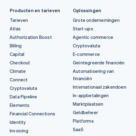
Producten en tarieven
Oplossingen
Tarieven
Grote ondernemingen
Atlas
Start-ups
Authorization Boost
Agentic commerce
Billing
Cryptovaluta
Capital
E-commerce
Checkout
Geïntegreerde financiën
Climate
Automatisering van
financiën
Connect
Internationaal zakendoen
Cryptovaluta
In-appbetalingen
Data Pipeline
Marktplaatsen
Elements
Geldbeheer
Financial Connections
Platforms
Identity
SaaS
Invoicing