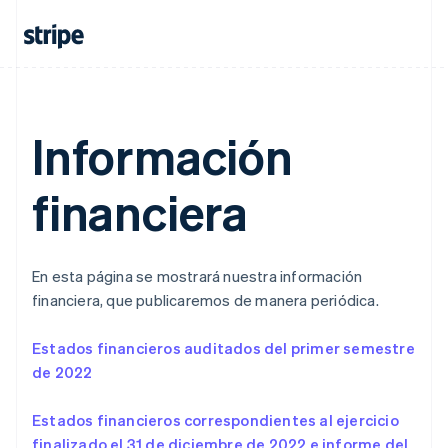
English
Finlandia
English
Svenska
Francia
Français
English
Gibraltar
Información
English
Grecia
English
financiera
Hungría
English
India
English
Irlanda
En esta página se mostrará nuestra información
English
financiera, que publicaremos de manera periódica.
Italia
Italiano
English
Estados financieros auditados del primer semestre
Japón
de 2022
日本語
English
Letonia
Estados financieros correspondientes al ejercicio
English
Liechtenstein
finalizado el 31 de diciembre de 2022 e informe del