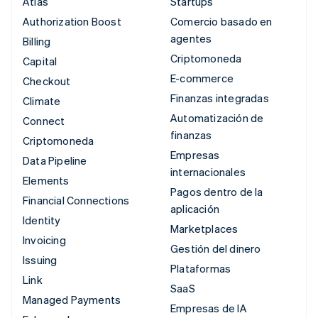
Atlas
Startups
Authorization Boost
Comercio basado en
agentes
Billing
Criptomoneda
Capital
E-commerce
Checkout
Finanzas integradas
Climate
Automatización de
Connect
finanzas
Criptomoneda
Empresas
Data Pipeline
internacionales
Elements
Pagos dentro de la
Financial Connections
aplicación
Identity
Marketplaces
Invoicing
Gestión del dinero
Issuing
Plataformas
Link
SaaS
Managed Payments
Empresas de IA