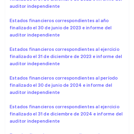
Deutsch
English
auditor independiente
Lituania
English
Estados financieros correspondientes al año
Luxemburgo
finalizado el 30 de junio de 2023 e informe del
Français
Deutsch
English
Malasia
auditor independiente
English
简体中文
Malta
Estados financieros correspondientes al ejercicio
English
finalizado el 31 de diciembre de 2023 e informe del
México
auditor independiente
Español
English
Noruega
English
Estados financieros correspondientes al período
Nueva Zelanda
finalizado el 30 de junio de 2024 e informe del
English
auditor independiente
Países Bajos
Nederlands
English
Estados financieros correspondientes al ejercicio
Polonia
finalizado el 31 de diciembre de 2024 e informe del
English
Portugal
auditor independiente
Português
English
RAE de Hong Kong, China