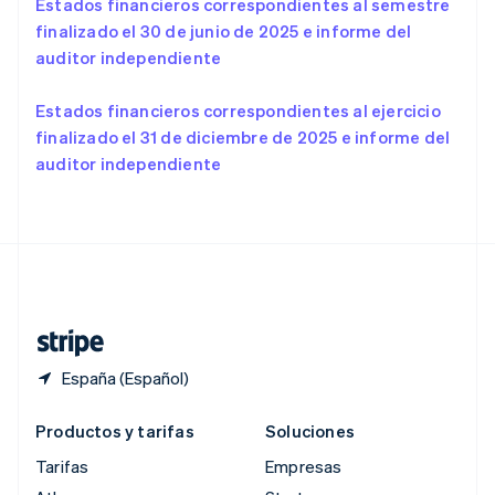
Estados financieros correspondientes al semestre
English
简体中文
finalizado el 30 de junio de 2025 e informe del
Reino Unido
auditor independiente
English
República Checa
English
Estados financieros correspondientes al ejercicio
Rumanía
finalizado el 31 de diciembre de 2025 e informe del
English
auditor independiente
Singapur
English
简体中文
Suecia
Svenska
English
Suiza
Deutsch
Français
Italiano
English
Tailandia
ไทย
English
España (Español)
Productos y tarifas
Soluciones
Tarifas
Empresas