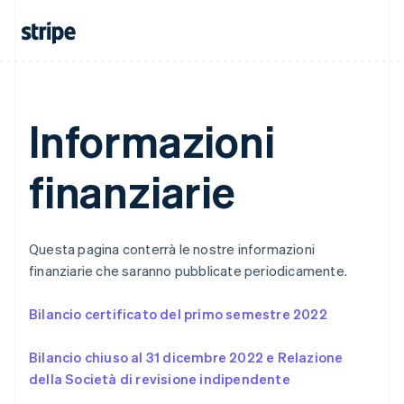
Lettonia
English
Liechtenstein
Deutsch
English
Lituania
English
Lussemburgo
Informazioni
Français
Deutsch
English
Malaysia
finanziarie
English
简体中文
Malta
English
Messico
Español
English
Questa pagina conterrà le nostre informazioni
Norvegia
finanziarie che saranno pubblicate periodicamente.
English
Nuova Zelanda
Bilancio certificato del primo semestre 2022
English
Paesi Bassi
Nederlands
English
Bilancio chiuso al 31 dicembre 2022 e Relazione
Polonia
della Società di revisione indipendente
English