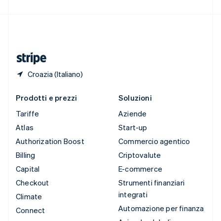
Svizzera
Deutsch
Français
Italiano
English
Thailandia
ไทย
English
Ungheria
English
Croazia (Italiano)
Prodotti e prezzi
Soluzioni
Tariffe
Aziende
Atlas
Start-up
Authorization Boost
Commercio agentico
Billing
Criptovalute
Capital
E-commerce
Checkout
Strumenti finanziari
integrati
Climate
Automazione per finanza
Connect