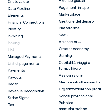
Aziende globali
Criptovalute
Pagamenti in-app
Data Pipeline
Marketplace
Elements
Gestione del denaro
Financial Connections
Piattaforme
Identity
SaaS
Invoicing
Aziende di IA
Issuing
Creator economy
Link
Gaming
Managed Payments
Ospitalità, viaggi e
Link di pagamento
tempo libero
Payments
Assicurazione
Payouts
Media e intrattenimento
Radar
Organizzazioni non profit
Revenue Recognition
Servizi professionali
Stripe Sigma
Pubblica
Tax
amministrazione