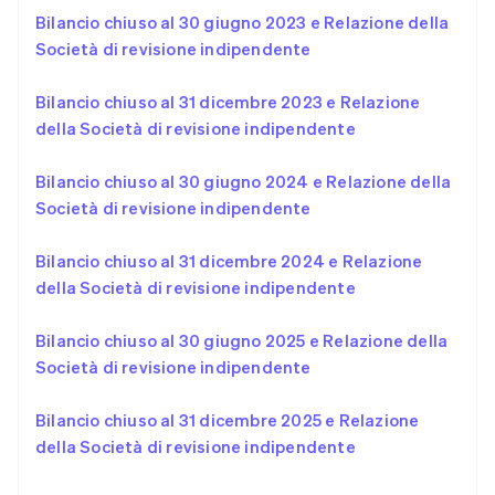
Portogallo
Bilancio chiuso al 30 giugno 2023 e Relazione della
Português
English
RAS di Hong Kong, Cina
Società di revisione indipendente
English
简体中文
Regno Unito
Bilancio chiuso al 31 dicembre 2023 e Relazione
English
della Società di revisione indipendente
Repubblica Ceca
English
Bilancio chiuso al 30 giugno 2024 e Relazione della
Romania
Società di revisione indipendente
English
Singapore
English
简体中文
Bilancio chiuso al 31 dicembre 2024 e Relazione
Slovacchia
della Società di revisione indipendente
English
Slovenia
Bilancio chiuso al 30 giugno 2025 e Relazione della
English
Italiano
Spagna
Società di revisione indipendente
Español
English
Stati Uniti
Bilancio chiuso al 31 dicembre 2025 e Relazione
English
Español
简体中文
della Società di revisione indipendente
Svezia
Svenska
English