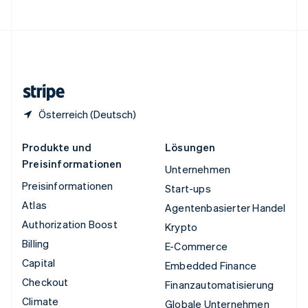
Vereinigte Staaten
English
Español
简体中文
Vereinigtes Königreich
English
Zypern
English
Österreich (Deutsch)
Produkte und
Lösungen
Preisinformationen
Unternehmen
Preisinformationen
Start-ups
Atlas
Agentenbasierter Handel
Authorization Boost
Krypto
Billing
E-Commerce
Capital
Embedded Finance
Checkout
Finanzautomatisierung
Climate
Globale Unternehmen