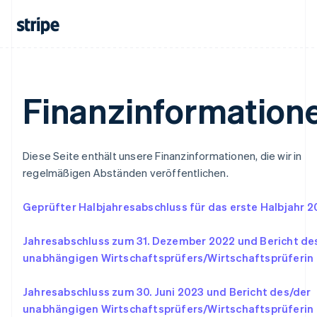
Français
Deutsch
English
Malaysia
English
简体中文
Malta
English
Mexiko
Finanzinformation
Español
English
Neuseeland
English
Niederlande
Diese Seite enthält unsere Finanzinformationen, die wir in
Nederlands
English
Norwegen
regelmäßigen Abständen veröffentlichen.
English
Österreich
Geprüfter Halbjahresabschluss für das erste Halbjahr 
Deutsch
English
Polen
Jahresabschluss zum 31. Dezember 2022 und Bericht de
English
Portugal
unabhängigen Wirtschaftsprüfers/Wirtschaftsprüferin
Português
English
Rumänien
Jahresabschluss zum 30. Juni 2023 und Bericht des/der
English
unabhängigen Wirtschaftsprüfers/Wirtschaftsprüferin
Schweden