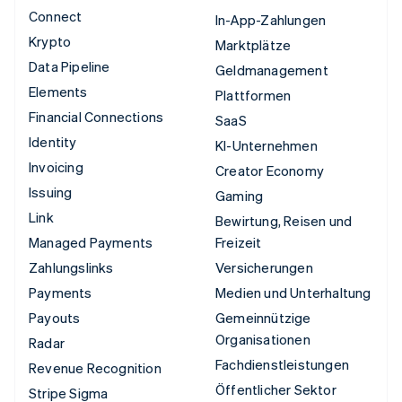
Connect
In-App-Zahlungen
Krypto
Marktplätze
Data Pipeline
Geldmanagement
Elements
Plattformen
Financial Connections
SaaS
Identity
KI-Unternehmen
Invoicing
Creator Economy
Issuing
Gaming
Link
Bewirtung, Reisen und
Managed Payments
Freizeit
Zahlungslinks
Versicherungen
Payments
Medien und Unterhaltung
Payouts
Gemeinnützige
Organisationen
Radar
Fachdienstleistungen
Revenue Recognition
Öffentlicher Sektor
Stripe Sigma