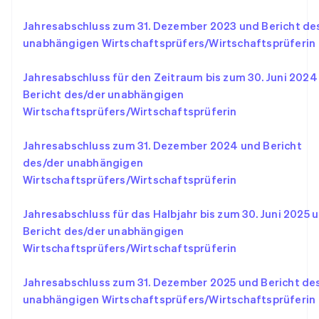
Svenska
English
Schweiz
Jahresabschluss zum 31. Dezember 2023 und Bericht de
Deutsch
Français
Italiano
English
unabhängigen Wirtschaftsprüfers/Wirtschaftsprüferin
Singapur
English
简体中文
Jahresabschluss für den Zeitraum bis zum 30. Juni 2024
Slowakei
Bericht des/der unabhängigen
English
Wirtschaftsprüfers/Wirtschaftsprüferin
Slowenien
English
Italiano
Sonderverwaltungsregion Hongkong,
Jahresabschluss zum 31. Dezember 2024 und Bericht
China
des/der unabhängigen
English
简体中文
Wirtschaftsprüfers/Wirtschaftsprüferin
Spanien
Español
English
Jahresabschluss für das Halbjahr bis zum 30. Juni 2025 
Thailand
Bericht des/der unabhängigen
ไทย
English
Tschechische Republik
Wirtschaftsprüfers/Wirtschaftsprüferin
English
Ungarn
Jahresabschluss zum 31. Dezember 2025 und Bericht de
English
unabhängigen Wirtschaftsprüfers/Wirtschaftsprüferin
Vereinigte Arabische Emirate
English