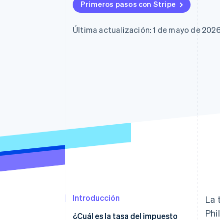
Authorization Boost
Primeros pasos con Stripe
Optimizaciones de aceptación
Link
Proceso de compra acelerado
Última actualización: 1 de mayo de 202
Financial Connections
Datos de ctas. financieras
vinculadas
Introducción
La 
Phi
¿Cuál es la tasa del impuesto