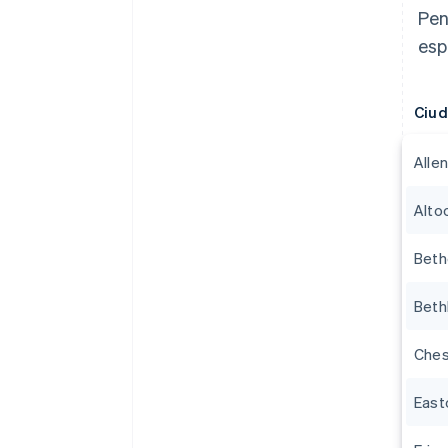
Pen
esp
Ciu
Alle
Alto
Beth
Beth
Ches
East