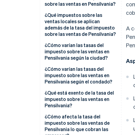
sobre las ventas en Pensilvania?
com
cob
¿Qué impuestos sobre las
ventas locales se aplican
además de la tasa del impuesto
A c
sobre las ventas de Pensilvania?
Pen
Pen
Rango del impuesto sobre las
¿Cómo varían las tasas del
ventas en Pensilvania en 2026
impuesto sobre las ventas en
Pensilvania según la ciudad?
As
¿Cómo varían las tasas del
impuesto sobre las ventas en
Pensilvania según el condado?
¿Qué está exento de la tasa del
impuesto sobre las ventas en
Pensilvania?
¿Cómo afecta la tasa del
impuesto sobre las ventas de
Pensilvania lo que cobran las