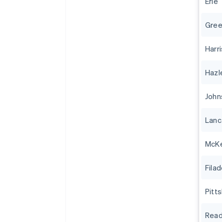
Erie
Gree
Harr
Hazl
John
Lanc
McK
Filad
Pitt
Read