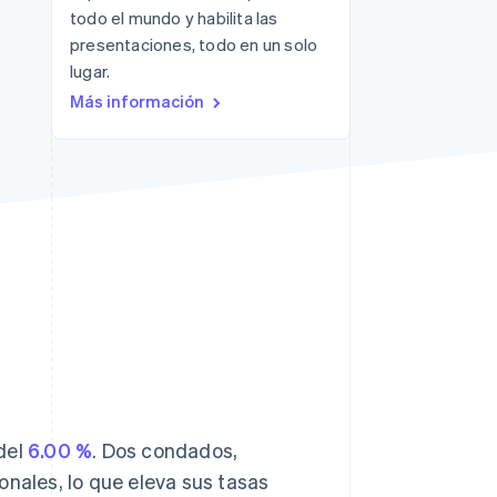
todo el mundo y habilita las
presentaciones, todo en un solo
lugar.
Más información
Sesiones de Stripe
2026
Descubre cómo Stripe
construye la
infraestructura
económica para la IA.
Mirar ahora
del
6.00 %
. Dos condados,
onales, lo que eleva sus tasas