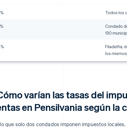
 %
Todos los c
 %
Condado de 
130 munici
 %
Filadelfia,
los mismos
Cómo varían las tasas del impu
entas en Pensilvania según la 
o que solo dos condados imponen impuestos locales, l