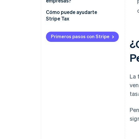
empresas?
Cómo puede ayudarte
Stripe Tax
Primeros pasos con Stripe
¿C
P
La 
ven
tas
Pen
sig