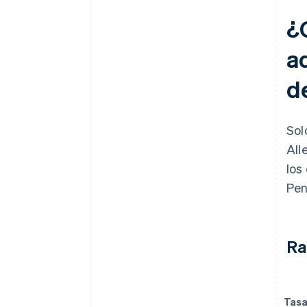
¿
a
d
Sol
All
los
Pen
Ra
Tas