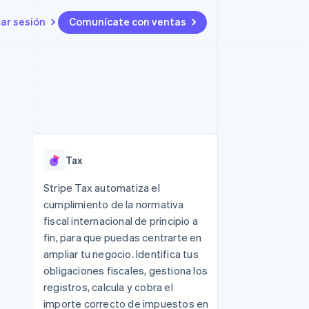
iar sesión
Comunícate con ventas
Recursos
Ecosistema
Contacto
 marketplaces
Más
Integraciones de aplicaciones
Socios
Contacta con ventas
Product roadmap
s
Ejemplos de código
Stripe App Marketplace
Conviértete en socio
Ver lo que viene
ataformas
Blog de desarrolladores
 plataformas
Estado de la API
Radar
e clientes
Prevención de fraude
 platforms
Tax
ncieros
Atlas
Constitución de una startup
 lucro
Stripe Tax automatiza el
cumplimiento de la normativa
Climate
s y virtuales
Eliminación de dióxido de
fiscal internacional de principio a
carbono
fin, para que puedas centrarte en
Identity
ampliar tu negocio. Identifica tus
Verificación de identidad en
obligaciones fiscales, gestiona los
línea
registros, calcula y cobra el
importe correcto de impuestos en