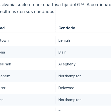
silvania suelen tener una tasa fija del 6 %. A continu
ecíficas con sus condados.
dad
Condado
ntown
Lehigh
ona
Blair
el Park
Allegheny
lehem
Northampton
ter
Delaware
on
Northampton