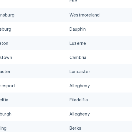
Erie
nsburg
Westmoreland
isburg
Dauphin
eton
Luzerne
stown
Cambria
aster
Lancaster
eesport
Allegheny
elfia
Filadelfia
sburgh
Allegheny
ing
Berks