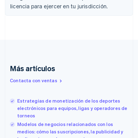
Canadá
licencia para ejercer en tu jurisdicción.
English
Français
China continental
简体中文
English
Chipre
English
Croacia
English
Italiano
Dinamarca
English
Emiratos Árabes Unidos
Más artículos
English
Eslovaquia
Contacta con ventas
English
Eslovenia
English
Italiano
Estrategias de monetización de los deportes
España
electrónicos para equipos, ligas y operadores de
Español
English
torneos
Estados Unidos
English
Español
简体中文
Modelos de negocios relacionados con los
Estonia
medios: cómo las suscripciones, la publicidad y
English