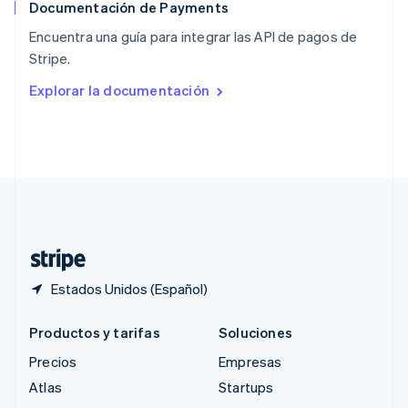
Documentación de Payments
Reino Unido
English
Encuentra una guía para integrar las API de pagos de
República Checa
Stripe.
English
Rumania
Explorar la documentación
English
Singapur
English
简体中文
Suecia
Svenska
English
Suiza
Deutsch
Français
Italiano
English
Tailandia
ไทย
English
Estados Unidos (Español)
Productos y tarifas
Soluciones
Precios
Empresas
Atlas
Startups