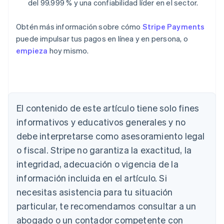
del 99.999 % y una confiabilidad líder en el sector.
Obtén más información sobre cómo
Stripe Payments
puede impulsar tus pagos en línea y en persona, o
empieza
hoy mismo.
El contenido de este artículo tiene solo fines
Alemania
Deutsch
English
informativos y educativos generales y no
Australia
debe interpretarse como asesoramiento legal
English
Austria
o fiscal. Stripe no garantiza la exactitud, la
Deutsch
English
integridad, adecuación o vigencia de la
Bélgica
información incluida en el artículo. Si
Nederlands
Français
Deutsch
English
Brasil
necesitas asistencia para tu situación
Português
English
particular, te recomendamos consultar a un
Bulgaria
abogado o un contador competente con
English