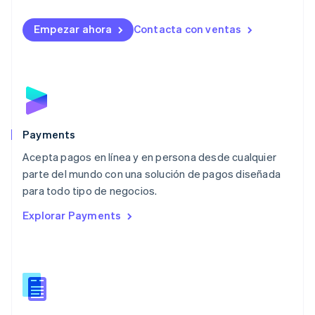
Lituania
English
Empezar ahora
Contacta con ventas
Luxemburgo
Français
Deutsch
English
Malasia
English
简体中文
Malta
English
México
Español
English
Payments
Noruega
Acepta pagos en línea y en persona desde cualquier
English
parte del mundo con una solución de pagos diseñada
Nueva Zelandia
English
para todo tipo de negocios.
Países Bajos
Explorar Payments
Nederlands
English
Polonia
English
Portugal
Português
English
RAE de Hong Kong, China
English
简体中文