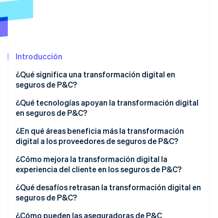
Radar
Prevención de fraude
Ecosistema
Atlas
Constitución de una startup
Socios
Introducción
Climate
Stripe App Marketplace
Eliminación de dióxido de carbono
¿Qué significa una transformación digital en
Identity
seguros de P&C?
Verificación de identidad en línea
¿Qué tecnologías apoyan la transformación digital
en seguros de P&C?
¿En qué áreas beneficia más la transformación
digital a los proveedores de seguros de P&C?
Sesiones de Stripe 2026
Descubre cómo Stripe construye la infraestructura económi
¿Cómo mejora la transformación digital la
Mirar ahora
experiencia del cliente en los seguros de P&C?
¿Qué desafíos retrasan la transformación digital en
seguros de P&C?
¿Cómo pueden las aseguradoras de P&C