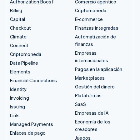
Authorization Boost
Comercio agéntico
Billing
Criptomoneda
Capital
E-commerce
Checkout
Finanzas integradas
Climate
Automatización de
finanzas
Connect
Empresas
Criptomoneda
internacionales
Data Pipeline
Pagos en la aplicación
Elements
Marketplaces
Financial Connections
Gestión del dinero
Identity
Plataformas
Invoicing
SaaS
Issuing
Empresas de IA
Link
Economía de los
Managed Payments
creadores
Enlaces de pago
Juegos