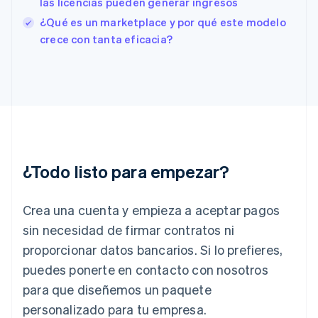
las licencias pueden generar ingresos
Finlandia
English
Svenska
¿Qué es un marketplace y por qué este modelo
Francia
crece con tanta eficacia?
Français
English
Gibraltar
English
Grecia
English
Hungría
English
India
English
¿Todo listo para empezar?
Irlanda
English
Crea una cuenta y empieza a aceptar pagos
Italia
Italiano
English
sin necesidad de firmar contratos ni
Japón
proporcionar datos bancarios. Si lo prefieres,
日本語
English
Letonia
puedes ponerte en contacto con nosotros
English
para que diseñemos un paquete
Liechtenstein
personalizado para tu empresa.
Deutsch
English