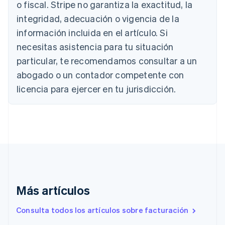
Deutsch
English
o fiscal. Stripe no garantiza la exactitud, la
Bélgica
integridad, adecuación o vigencia de la
Nederlands
Français
Deutsch
English
Brasil
información incluida en el artículo. Si
Português
English
necesitas asistencia para tu situación
Bulgaria
particular, te recomendamos consultar a un
English
Canadá
abogado o un contador competente con
English
Français
licencia para ejercer en tu jurisdicción.
China continental
简体中文
English
Chipre
English
Croacia
English
Italiano
Dinamarca
English
Emiratos Árabes Unidos
English
Más artículos
Eslovaquia
English
Consulta todos los artículos sobre facturación
Eslovenia