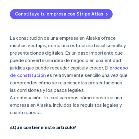
Celebra una asamblea de organización
Cumple con las licencias comerciales estatales
Solicitud de ingreso a Atlas
Obtén tu licencia comercial en Alaska
Constituye tu empresa con Stripe Atlas
Aceptación de pagos y operaciones bancarias antes
Presenta tu informe inicial
de que llegue tu EIN
Comprende las obligaciones locales del impuesto
Compra de acciones para fundadores sin dinero en
La constitución de una empresa en Alaska ofrece
sobre las ventas
efectivo
muchas ventajas, como una estructura fiscal sencilla y
presentaciones digitales. Es un paso importante que
Presenta tu informe bienal
Declaración automática de la elección de
puede convertir una idea de negocio en una entidad
impuestos 83(b)
Elegir estado de sociedad de tipo S, si cumples con
jurídica que puede recaudar capital y crecer. El
proceso
los requisitos
Documentos legales de empresas de primer nivel
de constitución
es relativamente sencillo una vez que
comprendes cómo se relacionan las presentaciones,
Un año gratis de Stripe Payments, más $50,000 en
las comisiones y los pasos legales.
créditos y descuentos para socios
A continuación, te explicaremos cómo constituir una
empresa en Alaska, incluidos los requisitos legales y
cuánto cuesta.
¿Qué contiene este artículo?