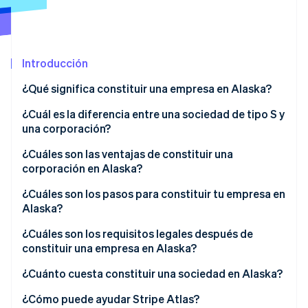
Radar
Prevención de fraude
Ecosistema
Atlas
Introducción
Constitución de una startup
Socios
Climate
Stripe App Marketplace
¿Qué significa constituir una empresa en Alaska?
Eliminación de dióxido de carbono
¿Cuál es la diferencia entre una sociedad de tipo S y
Identity
una corporación?
Verificación de identidad en línea
Corporación
¿Cuáles son las ventajas de constituir una
corporación en Alaska?
Sociedad de tipo S
Protección de nombres más sólida en todo el
¿Cuáles son los pasos para constituir tu empresa en
estado
Alaska?
Sesiones de Stripe 2026
Descubre cómo Stripe construye la infraestructura económi
Presentaciones simples y unificadas
Elige y limpia tu nombre
¿Cuáles son los requisitos legales después de
Mirar ahora
constituir una empresa en Alaska?
Fricción fiscal mínima
Designa a un agente registrado en Alaska
Mantén el gobierno corporativo interno en orden
¿Cuánto cuesta constituir una sociedad en Alaska?
Incentivos y financiación reales
Presentar los estatutos de constitución
Presenta informes continuos
¿Cómo puede ayudar Stripe Atlas?