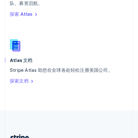
希腊
队、募资启航。
English
探索 Atlas
西班牙
Español
English
新加坡
English
简体中文
新西兰
English
匈牙利
English
Atlas 文档
意大利
Stripe Atlas 助您在全球各处轻松注册美国公司。
Italiano
English
印度
探索文档
English
英国
English
直布罗陀
English
中国内地
简体中文
English
中国香港特别行政区
English
简体中文