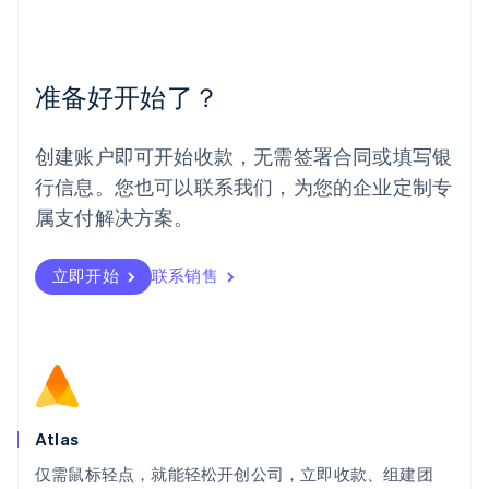
美国
English
Español
简体中文
墨西哥
Español
English
准备好开始了？
挪威
English
葡萄牙
创建账户即可开始收款，无需签署合同或填写银
Português
English
行信息。您也可以联系我们，为您的企业定制专
日本
日本語
English
属支付解决方案。
瑞典
Svenska
English
瑞士
立即开始
联系销售
Deutsch
Français
Italiano
English
塞浦路斯
English
斯洛伐克
English
斯洛文尼亚
English
Italiano
Atlas
泰国
ไทย
English
仅需鼠标轻点，就能轻松开创公司，立即收款、组建团