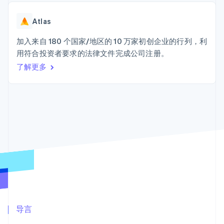
125+
Stripe Sigma
产品路线图
SaaS
自定义报告
Terminal
Sessions 年度大会
线下支付
Data Pipeline
Atlas
招聘
数据同步
Authorization
资源
新闻编辑室
Boost
加入来自 180 个国家/地区的 10 万家初创企业的行列，利
Stripe Press
支付成功率优
按行业
应用程序集成
用符合投资者要求的法律文件完成公司注册。
化
代码示例
了解更多
Link
AI 企业
开发者博客
加速结账
创作者经济
API 状态
联系
游戏
酒店、旅游与休闲
联系销售
保险
成为合作伙伴
媒体与娱乐
更多
非营利组织
Product roadmap
专业服务
了解未来规划
公共部门
零售
Radar
欺诈防范
Atlas
初创企业注册
生态系统
Climate
合作伙伴
导言
碳移除
Stripe App Marketplace