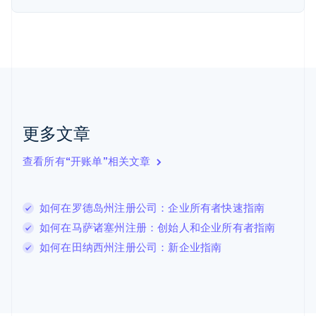
荷兰
Nederlands
English
加拿大
English
Français
捷克
English
克罗地亚
English
Italiano
拉脱维亚
更多文章
English
立陶宛
查看所有“开账单”相关文章
English
列支敦士登
Deutsch
English
卢森堡
如何在罗德岛州注册公司：企业所有者快速指南
Français
Deutsch
English
如何在马萨诸塞州注册：创始人和企业所有者指南
罗马尼亚
如何在田纳西州注册公司：新企业指南
English
马尔他
English
马来西亚
English
简体中文