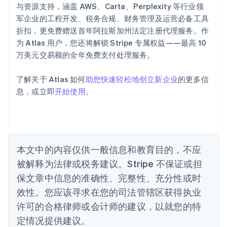
爱沙尼亚
与资源支持，涵盖 AWS、Carta、Perplexity 等行业领
English
军企业的工程开发、税务合规、财务管理及运营必备工具
奥地利
折扣，更免费赠送首年阿拉斯加州法定注册代理服务。作
Deutsch
English
为 Atlas 用户，您还将解锁 Stripe 专属权益——最高 10
澳大利亚
万美元交易额的全年免费支付处理服务。
English
巴西
Português
English
了解关于 Atlas 如何
助您快速轻松地创立新企业
的更多信
保加利亚
息，或立即
开始使用
。
English
比利时
Nederlands
Français
Deutsch
English
波兰
English
丹麦
本文中的内容仅供一般信息和教育目的，不应
English
被解释为法律或税务建议。Stripe 不保证或担
德国
保文章中信息的准确性、完整性、充分性或时
Deutsch
English
法国
效性。您应该寻求在您的司法管辖区获得执业
Français
English
许可的合格律师或会计师的建议，以就您的特
芬兰
定情况提供建议。
English
Svenska