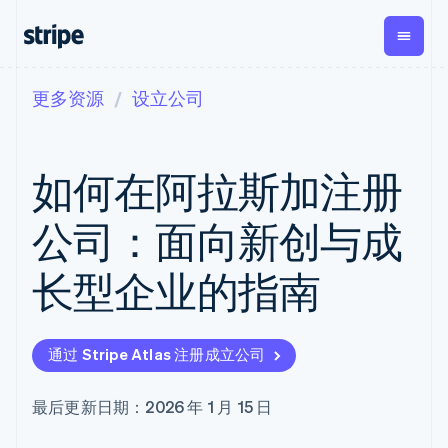
更多资源
设立公司
按企业阶段
文档
学习
支付
营收
资金管
平台
理
易市
大型企业
Stripe 文档
博客
Payments
Billing
初创企业
API 参考文档
客户案例
如何在阿拉斯加注册
在线支付
经常性收入
Global
Conn
库与 SDK
指南
Managed
Metronome
Payouts
Stripe Apps
Payments
按用量计费
平台
公司：面向新创与成
备案商家解决
Subscriptions
向第三
按应用场景
方案
方打款
支持
订阅管理
Payment links
Crypto
长型企业的指南
指南
智能体商务
Invoicing
钱包、
加密货币
获取支持
无代码支付
一次性或定期
稳定币
电子商务
接受线上付款
管理支持方案
Checkout
账单
发行和
嵌入式金融
实施预建结账流程
专业服务
预构建支付界
Tax
发卡基
通过 Stripe Atlas 注册成立公司
财务自动化
构建平台或交易市场
面
销售税和增值
础设施
全球化企业
管理订阅
Elements
税自动化
应用内支付
提供按用量计费
灵活的 UI 组件
Revenue
最后更新日期：2026 年 1 月 15 日
交易市场
发行稳定币支持的支付卡
支付方式
Recognition
公司
资金管理
使用代理预配和管理服务
Access to
会计自动化
平台