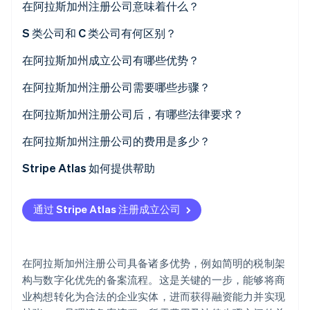
在阿拉斯加州注册公司意味着什么？
S 类公司和 C 类公司有何区别？
C 类公司
在阿拉斯加州成立公司有哪些优势？
Stripe Sessions 2026
了解 Stripe 如何为 AI 构建经济基础设施。
S 类公司
全州范围更强的名称保护力度
在阿拉斯加州注册公司需要哪些步骤？
立即观看
简便的一体化报税流程
拟定并核准名称
在阿拉斯加州注册公司后，有哪些法律要求？
极低的税务繁琐性
委任阿拉斯加州注册代理人
维持完善的内部公司治理机制
在阿拉斯加州注册公司的费用是多少？
真正的激励政策与融资支持
提交公司章程
提交存续期报告
Stripe Atlas 如何提供帮助
召开组织会议
遵守州营业执照相关规定
申请使用 Atlas
通过 Stripe Atlas 注册成立公司
申领阿拉斯加州营业执照
在获取雇主识别号 (EIN) 前开通收款和银行服务
提交您的初步报告
无现金创始人股权认购
在阿拉斯加州注册公司具备诸多优势，例如简明的税制架
明确地方销售税相关义务
自动提交 83(b) 税务选择申报
构与数字化优先的备案流程。这是关键的一步，能够将商
业构想转化为合法的企业实体，进而获得融资能力并实现
提交您的两年期报告
全球顶尖水准的公司法律文件