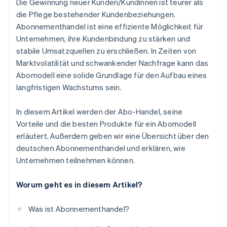
Die Gewinnung neuer Kunden/Kundinnen ist teurer als
Abonnementverwaltung einfach gestalten
die Pflege bestehender Kundenbeziehungen.
Abonnementhandel ist eine effiziente Möglichkeit für
Angebote personalisieren
Unternehmen, ihre Kundenbindung zu stärken und
Marketingstrategien zur Kundengewinnung
stabile Umsatzquellen zu erschließen. In Zeiten von
einsetzen
Marktvolatilität und schwankender Nachfrage kann das
Langfristige Kundenbindung fördern
Abomodell eine solide Grundlage für den Aufbau eines
langfristigen Wachstums sein.
In diesem Artikel werden der Abo-Handel, seine
Vorteile und die besten Produkte für ein Abomodell
erläutert. Außerdem geben wir eine Übersicht über den
deutschen Abonnementhandel und erklären, wie
Unternehmen teilnehmen können.
Worum geht es in diesem Artikel?
Was ist Abonnementhandel?