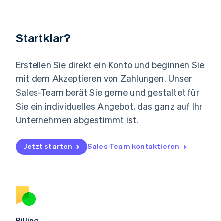
English
简体中文
Malta
English
Startklar?
Mexiko
Español
English
Neuseeland
Erstellen Sie direkt ein Konto und beginnen Sie
English
mit dem Akzeptieren von Zahlungen. Unser
Niederlande
Nederlands
English
Sales-Team berät Sie gerne und gestaltet für
Norwegen
Sie ein individuelles Angebot, das ganz auf Ihr
English
Österreich
Unternehmen abgestimmt ist.
Deutsch
English
Polen
Jetzt starten
Sales-Team kontaktieren
English
Portugal
Português
English
Rumänien
English
Schweden
Svenska
English
Schweiz
Billing