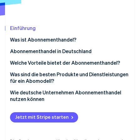
Betrugsprävention
Ecosystem
Atlas
Start-up-Gründung
Partner
Stripe App-Marktplatz
Climate
Einführung
CO₂-Entnahme
Was ist Abonnementhandel?
Identity
Online-Identitätsprüfung
Flexible Abo im digitalen Handel
Abonnementhandel in Deutschland
Verbreitung von Abonnements
Welche Vorteile bietet der Abonnementhandel?
Abonnementkündigung
Vorteile für Unternehmen
Was sind die besten Produkte und Dienstleistungen
für ein Abomodell?
Stripe-Sessions 2026
Unternehmenswachstum
Vorteile für Zahlungspflichtige
Erfahren Sie, wie Stripe Lösungen für die W
Wie deutsche Unternehmen Abonnementhandel
Jetzt ansehen
nutzen können
Zielgruppen analysieren und Produkte auswählen
Jetzt mit Stripe starten
Abonnementmodell und Preisgestaltung auswählen
Abrechnungssysteme integrieren