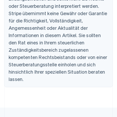
oder Steuerberatung interpretiert werden.
English
Belgien
Stripe übernimmt keine Gewähr oder Garantie
Nederlands
Français
Deutsch
English
für die Richtigkeit, Vollständigkeit,
Brasilien
Português
English
Angemessenheit oder Aktualität der
Bulgarien
Informationen in diesem Artikel. Sie sollten
English
Dänemark
den Rat eines in Ihrem steuerlichen
English
Zuständigkeitsbereich zugelassenen
Deutschland
kompetenten Rechtsbeistands oder von einer
Deutsch
English
Estland
Steuerberatungsstelle einholen und sich
English
hinsichtlich Ihrer speziellen Situation beraten
Festlandchina
lassen.
简体中文
English
Finnland
English
Svenska
Frankreich
Français
English
Gibraltar
English
Griechenland