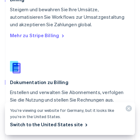
Deutsch
Français
Italiano
English
Steigern und bewahren Sie Ihre Umsätze,
Singapur
English
简体中文
automatisieren Sie Workflows zur Umsatzgestaltung
Slowakei
und akzeptieren Sie Zahlungen global.
English
Mehr zu Stripe Billing
Slowenien
English
Italiano
Sonderverwaltungsregion Hongkong,
China
English
简体中文
Spanien
Español
English
Dokumentation zu Billing
Thailand
ไทย
English
Erstellen und verwalten Sie Abonnements, verfolgen
Tschechische Republik
Sie die Nutzung und stellen Sie Rechnungen aus.
English
Ungarn
You’re viewing our website for Germany, but it looks like
Dokumentation im Detail
English
you’re in the United States.
Vereinigte Arabische Emirate
Switch to the United States site
English
Vereinigte Staaten
English
Español
简体中文