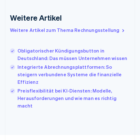
English
Indien
Weitere Artikel
English
Irland
Weitere Artikel zum Thema Rechnungsstellung
English
Italien
Italiano
English
Japan
Obligatorischer Kündigungsbutton in
日本語
English
Deutschland: Das müssen Unternehmen wissen
Kanada
Integrierte Abrechnungsplattformen: So
English
Français
steigern verbundene Systeme die finanzielle
Kroatien
English
Italiano
Effizienz
Lettland
Preisflexibilität bei KI-Diensten: Modelle,
English
Herausforderungen und wie man es richtig
Liechtenstein
macht
Deutsch
English
Litauen
English
Luxemburg
Français
Deutsch
English
Malaysia