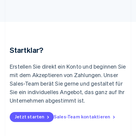
English
Luxemburg
Français
Deutsch
English
Malaysia
English
简体中文
Malta
English
Startklar?
Mexiko
Español
English
Neuseeland
Erstellen Sie direkt ein Konto und beginnen Sie
English
mit dem Akzeptieren von Zahlungen. Unser
Niederlande
Nederlands
English
Sales-Team berät Sie gerne und gestaltet für
Norwegen
Sie ein individuelles Angebot, das ganz auf Ihr
English
Österreich
Unternehmen abgestimmt ist.
Deutsch
English
Polen
Jetzt starten
Sales-Team kontaktieren
English
Portugal
Português
English
Rumänien