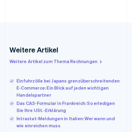
Français
English
Gibraltar
English
Griechenland
English
Indien
English
Weitere Artikel
Irland
English
Italien
Weitere Artikel zum Thema Rechnungen
Italiano
English
Japan
日本語
English
Einfuhrzölle bei Japans grenzüberschreitenden
Kanada
E-Commerce: Ein Blick auf jeden wichtigen
English
Français
Handelspartner
Kroatien
English
Italiano
Das CA3-Formular in Frankreich: So erledigen
Lettland
Sie Ihre USt.-Erklärung
English
Intrastat-Meldungen in Italien: Wer wann und
Liechtenstein
wie einreichen muss
Deutsch
English
Litauen