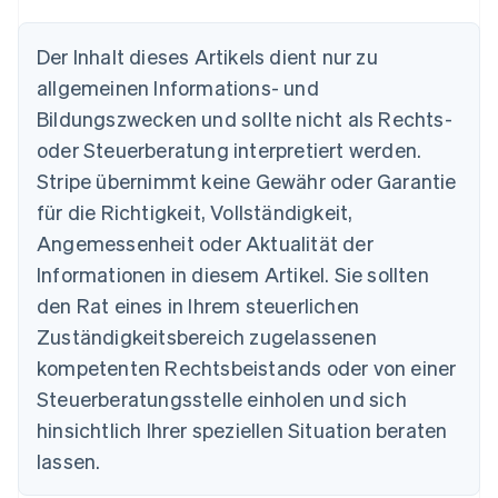
Der Inhalt dieses Artikels dient nur zu
allgemeinen Informations- und
Australien
Bildungszwecken und sollte nicht als Rechts-
English
Belgien
oder Steuerberatung interpretiert werden.
Nederlands
Français
Deutsch
English
Stripe übernimmt keine Gewähr oder Garantie
Brasilien
für die Richtigkeit, Vollständigkeit,
Português
English
Bulgarien
Angemessenheit oder Aktualität der
English
Informationen in diesem Artikel. Sie sollten
Dänemark
English
den Rat eines in Ihrem steuerlichen
Deutschland
Zuständigkeitsbereich zugelassenen
Deutsch
English
Estland
kompetenten Rechtsbeistands oder von einer
English
Steuerberatungsstelle einholen und sich
Festlandchina
hinsichtlich Ihrer speziellen Situation beraten
简体中文
English
Finnland
lassen.
English
Svenska
Frankreich