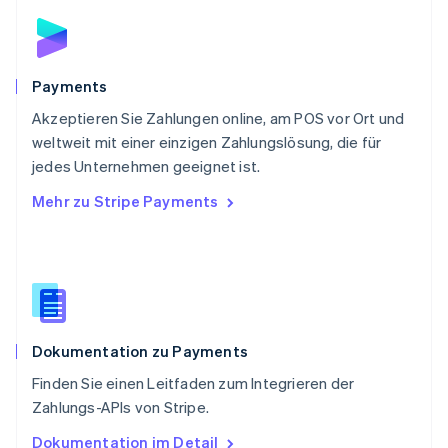
English
Schweden
Svenska
English
Schweiz
Payments
Deutsch
Français
Italiano
English
Akzeptieren Sie Zahlungen online, am POS vor Ort und
Singapur
English
简体中文
weltweit mit einer einzigen Zahlungslösung, die für
Slowakei
jedes Unternehmen geeignet ist.
English
Mehr zu Stripe Payments
Slowenien
English
Italiano
Sonderverwaltungsregion Hongkong,
China
English
简体中文
Spanien
Español
English
Dokumentation zu Payments
Thailand
ไทย
English
Finden Sie einen Leitfaden zum Integrieren der
Tschechische Republik
Zahlungs-APIs von Stripe.
English
Ungarn
Dokumentation im Detail