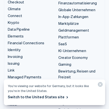
Checkout
Finanzautomatisierung
Climate
Globale Unternehmen
Connect
In-App-Zahlungen
Krypto
Marktplätze
Data Pipeline
Geldmanagement
Elements
Plattformen
Financial Connections
SaaS
Identity
KI-Unternehmen
Invoicing
Creator Economy
Issuing
Gaming
Link
Bewirtung, Reisen und
Managed Payments
Freizeit
Zahlungslinks
Versicherungen
You’re viewing our website for Germany, but it looks like
Payments
Medien und Unterhaltung
you’re in the United States.
Switch to the United States site
Payouts
Gemeinnützige
Organisationen
Radar