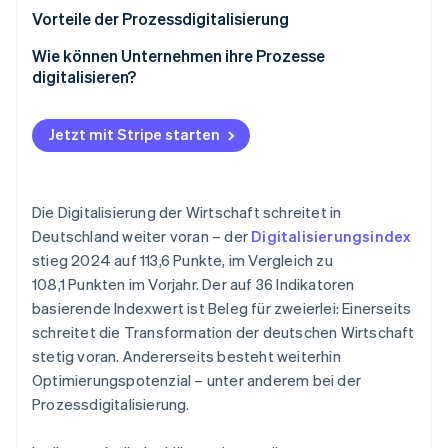
und Prozessautomatisierung
Betrugsprävention
Ecosystem
Zahlungsabwicklung
Beispiel 1
Vorteile der Prozessdigitalisierung
Atlas
Start-up-Gründung
Buchführung
Beispiel 2
Wie können Unternehmen ihre Prozesse
Partner
Stripe App-Marktplatz
digitalisieren?
Climate
Interne und externe Kommunikation
CO₂-Entnahme
Marketing und Vertrieb
Jetzt mit Stripe starten
Identity
Online-Identitätsprüfung
Logistik
Die Digitalisierung der Wirtschaft schreitet in
Deutschland weiter voran – der
Digitalisierungsindex
stieg 2024 auf 113,6 Punkte, im Vergleich zu
Stripe-Sessions 2026
108,1 Punkten im Vorjahr. Der auf 36 Indikatoren
Erfahren Sie, wie Stripe Lösungen für die W
Jetzt ansehen
basierende Indexwert ist Beleg für zweierlei: Einerseits
schreitet die Transformation der deutschen Wirtschaft
stetig voran. Andererseits besteht weiterhin
Optimierungspotenzial – unter anderem bei der
Prozessdigitalisierung.