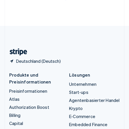
English
Vereinigte Arabische Emirate
English
Vereinigte Staaten
English
Español
简体中文
Vereinigtes Königreich
English
Zypern
English
Deutschland (Deutsch)
Produkte und
Lösungen
Preisinformationen
Unternehmen
Preisinformationen
Start-ups
Atlas
Agentenbasierter Handel
Authorization Boost
Krypto
Billing
E-Commerce
Capital
Embedded Finance