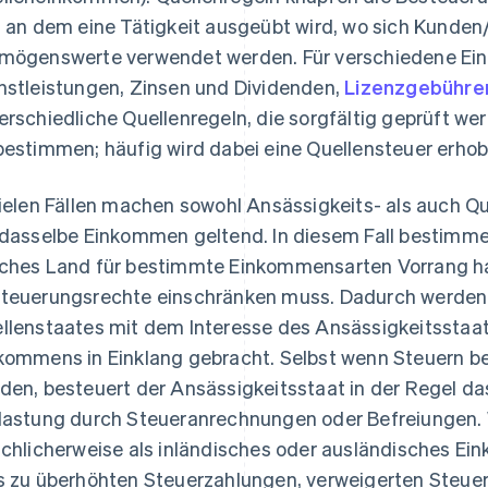
, an dem eine Tätigkeit ausgeübt wird, wo sich Kunde
mögenswerte verwendet werden. Für verschiedene E
nstleistungen, Zinsen und Dividenden,
Lizenzgebühre
erschiedliche Quellenregeln, die sorgfältig geprüft w
bestimmen; häufig wird dabei eine Quellensteuer erhob
vielen Fällen machen sowohl Ansässigkeits- als auch 
 dasselbe Einkommen geltend. In diesem Fall bestimm
ches Land für bestimmte Einkommensarten Vorrang ha
teuerungsrechte einschränken muss. Dadurch werden
llenstaates mit dem Interesse des Ansässigkeitsstaa
kommens in Einklang gebracht. Selbst wenn Steuern be
den, besteuert der Ansässigkeitsstaat in der Regel d
lastung durch Steueranrechnungen oder Befreiungen
schlicherweise als inländisches oder ausländisches Ei
s zu überhöhten Steuerzahlungen, verweigerten Steu