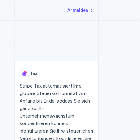
Anmelden
Ressourcen
Ecosystem
Kontakt
nd Marktplätze
Mehr
App-Integrationen
Partner
Sales-Team kontaktieren
Product roadmap
Code-Beispiele
Stripe App-Marktplatz
Partner werden
Ausblick
 Plattformen
Entwickler-Blog
 platforms
eit
API-Status
Radar
Betrugsprävention
eistungen
Tax
Atlas
onen
virtuelle Karten
Start-up-Gründung
Stripe Tax automatisiert Ihre
globale Steuerkonformität von
Climate
CO₂-Entnahme
Anfang bis Ende, sodass Sie sich
ganz auf Ihr
Identity
Online-Identitätsprüfung
Unternehmenswachstum
konzentrieren können.
Identifizieren Sie Ihre steuerlichen
Verpflichtungen, koordinieren Sie