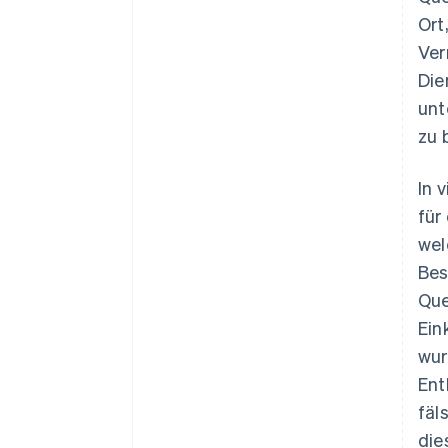
Ort
Ver
Die
unt
zu 
In 
für
wel
Bes
Que
Ein
wur
Ent
fäl
die