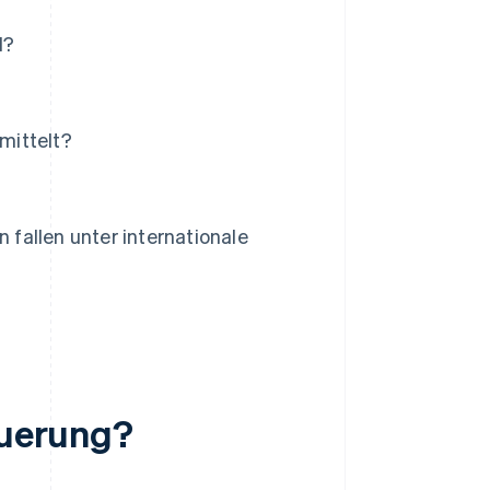
d?
rmittelt?
fallen unter internationale
euerung?