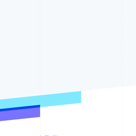
Optimierung der
Datensynchronisier
Autorisierungsraten
Link
Beschleunigter Bezahlvorgang
Financial Connections
Verbundene Finanzdaten