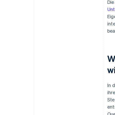
Die
Un
Eig
int
bea
W
w
In 
ihr
Ste
ent
Que