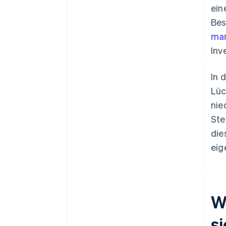
ein
Bes
mar
Inv
In 
Lüc
nie
Ste
die
eig
Wa
si