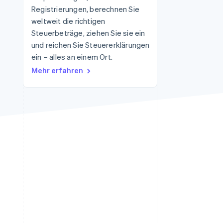
Registrierungen, berechnen Sie
weltweit die richtigen
Steuerbeträge, ziehen Sie sie ein
Stripe-Sessions 2026
Erfahren Sie, wie Stripe
und reichen Sie Steuererklärungen
Lösungen für die
ein – alles an einem Ort.
Wirtschaftsinfrastruktur
Mehr erfahren
für KI aufbaut.
Jetzt ansehen