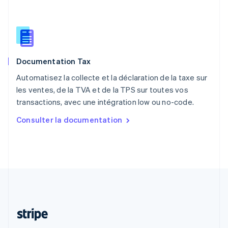
R.A.S. de Hong Kong, Chine
English
简体中文
République tchèque
English
Roumanie
Documentation Tax
English
Royaume-Uni
Automatisez la collecte et la déclaration de la taxe sur
English
les ventes, de la TVA et de la TPS sur toutes vos
Singapour
transactions, avec une intégration low ou no-code.
English
简体中文
Slovaquie
Consulter la documentation
English
Slovénie
English
Italiano
Suède
Svenska
English
Suisse
Deutsch
Français
Italiano
English
Thaïlande
ไทย
English