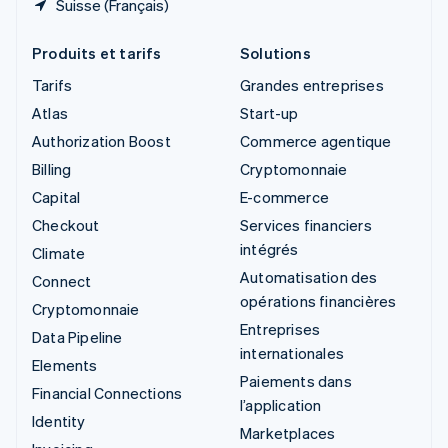
Suisse (Français)
Produits et tarifs
Solutions
Tarifs
Grandes entreprises
Atlas
Start-up
Authorization Boost
Commerce agentique
Billing
Cryptomonnaie
Capital
E-commerce
Checkout
Services financiers
intégrés
Climate
Automatisation des
Connect
opérations financières
Cryptomonnaie
Entreprises
Data Pipeline
internationales
Elements
Paiements dans
Financial Connections
l’application
Identity
Marketplaces