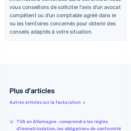
Deutsch
English
vous conseillons de solliciter l'avis d'un avocat
Belgique
Nederlands
Français
Deutsch
English
compétent ou d'un comptable agréé dans le
Brésil
ou les territoires concernés pour obtenir des
Português
English
Bulgarie
conseils adaptés à votre situation.
English
Canada
English
Français
Chine continentale
简体中文
English
Chypre
English
Croatie
English
Italiano
Plus d'articles
Danemark
English
Émirats arabes unis
Autres articles sur la facturation
English
Espagne
Español
English
TVA en Allemagne : comprendre les règles
Estonie
d’immatriculation, les obligations de conformité