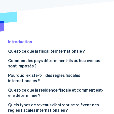
Découvrez les prochaines évolutions
Commerce en ligne
Radar
Prévention de la fraude
Écosystème
Atlas
Constitution de start-up
Partenaires
Climate
Stripe App Marketplace
Élimination du carbone
Introduction
Identity
Qu’est-ce que la fiscalité internationale ?
Vérification de l'identité
Comment les pays déterminent-ils où les revenus
sont imposés ?
Pourquoi existe-t-il des règles fiscales
internationales ?
Stripe Sessions 2026
Découvrez comment Stripe construit l’infrastructure écono
Qu’est-ce que la résidence fiscale et comment est-
Regarder la vidéo
elle déterminée ?
Qu’est-ce qu’un établissement stable ?
Quels types de revenus d’entreprise relèvent des
règles fiscales internationales ?