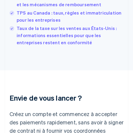
English
et les mécanismes de remboursement
États-Unis
TPS au Canada : taux, règles et immatriculation
English
Español
简体中文
Finlande
pour les entreprises
English
Svenska
Taux de la taxe sur les ventes aux États-Unis :
France
informations essentielles pour que les
Français
English
entreprises restent en conformité
Gibraltar
English
Grèce
English
Hongrie
English
Inde
English
Irlande
Envie de vous lancer ?
English
Italie
Italiano
English
Créez un compte et commencez à accepter
Japon
日本語
English
des paiements rapidement, sans avoir à signer
Lettonie
de contrat ni à fournir vos coordonnées