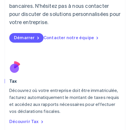
English
bancaires. N'hésitez pas à nous contacter
Liechtenstein
pour discuter de solutions personnalisées pour
Deutsch
English
Lituanie
votre entreprise.
English
Luxembourg
Français
Deutsch
English
Démarrer
Contacter notre équipe
Malaisie
English
简体中文
Malte
English
Mexique
Español
English
Norvège
Tax
English
Nouvelle-Zélande
Découvrez où votre entreprise doit être immatriculée,
English
facturez automatiquement le montant de taxes requis
Pays-Bas
et accédez aux rapports nécessaires pour effectuer
Nederlands
English
vos déclarations fiscales.
Pologne
English
Découvrir Tax
Portugal
Português
English