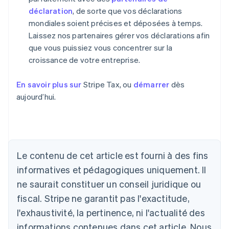
déclaration
, de sorte que vos déclarations
mondiales soient précises et déposées à temps.
Laissez nos partenaires gérer vos déclarations afin
que vous puissiez vous concentrer sur la
croissance de votre entreprise.
En savoir plus sur
Stripe Tax, ou
démarrer
dès
aujourd’hui.
Le contenu de cet article est fourni à des fins
informatives et pédagogiques uniquement. Il
Allemagne
ne saurait constituer un conseil juridique ou
Deutsch
English
fiscal. Stripe ne garantit pas l'exactitude,
Australie
l'exhaustivité, la pertinence, ni l'actualité des
English
Autriche
informations contenues dans cet article. Nous