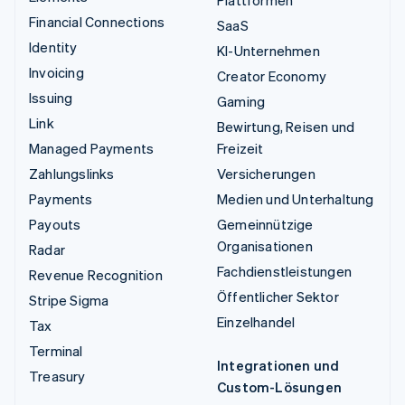
Plattformen
Financial Connections
SaaS
Identity
KI-Unternehmen
Invoicing
Creator Economy
Issuing
Gaming
Link
Bewirtung, Reisen und
Managed Payments
Freizeit
Zahlungslinks
Versicherungen
Payments
Medien und Unterhaltung
Payouts
Gemeinnützige
Organisationen
Radar
Fachdienstleistungen
Revenue Recognition
Öffentlicher Sektor
Stripe Sigma
Einzelhandel
Tax
Terminal
Integrationen und
Treasury
Custom-Lösungen