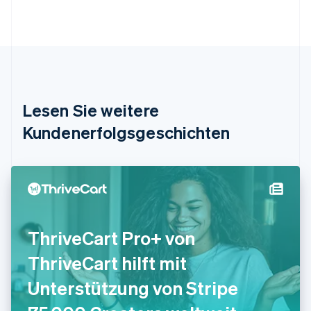
Brasilien
Português
English
Bulgarien
English
Dänemark
English
Deutschland
Lesen Sie weitere
Deutsch
English
Estland
Kundenerfolgsgeschichten
English
Festlandchina
简体中文
English
Finnland
English
Svenska
Frankreich
Français
English
ThriveCart Pro+ von
Gibraltar
English
ThriveCart hilft mit
Griechenland
English
Unterstützung von Stripe
Indien
English