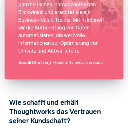
ganzheitlichen, humanzentrierten
Blickwinkel und erachtet sie als
Business-Value-Treiber. Mit KI können
wir die Aufbereitung von Daten
automatisieren, die wertvolle
Informationen zur Optimierung von
Umsatz und Aktiva liefern.
Sonali Chatterji
, Head of financial services
Wie schafft und erhält
Thoughtworks das Vertrauen
seiner Kundschaft?