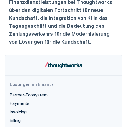
Finanzdienstleistungen bei Thoughtworks,
Betrugsprävention
Ecosystem
über den digitalen Fortschritt für neue
Atlas
Start-up-Gründung
Partner
Kundschaft, die Integration von KI in das
Stripe App-Marktplatz
Climate
Tagesgeschäft und die Bedeutung des
CO₂-Entnahme
Zahlungsverkehrs für die Modernisierung
Identity
von Lösungen für die Kundschaft.
Online-Identitätsprüfung
Stripe-Sessions 2026
Erfahren Sie, wie Stripe Lösungen für die Wirts
Lösungen im Einsatz
Jetzt ansehen
Partner-Ecosystem
Payments
Invoicing
Billing