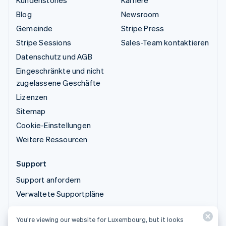
Kundenstories
Karriere
Blog
Newsroom
Gemeinde
Stripe Press
Stripe Sessions
Sales-Team kontaktieren
Datenschutz und AGB
Eingeschränkte und nicht
zugelassene Geschäfte
Lizenzen
Sitemap
Cookie-Einstellungen
Weitere Ressourcen
Support
Support anfordern
Verwaltete Supportpläne
You’re viewing our website for Luxembourg, but it looks
© 2026 Stripe, LLC