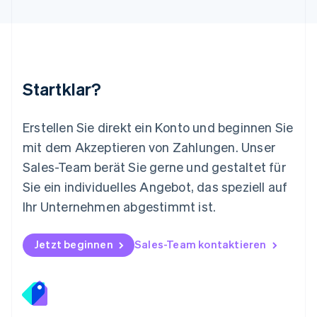
Mexiko
Español
English
Neuseeland
English
Niederlande
Nederlands
English
Startklar?
Norwegen
English
Österreich
Erstellen Sie direkt ein Konto und beginnen Sie
Deutsch
English
mit dem Akzeptieren von Zahlungen. Unser
Polen
Sales-Team berät Sie gerne und gestaltet für
English
Portugal
Sie ein individuelles Angebot, das speziell auf
Português
English
Ihr Unternehmen abgestimmt ist.
Rumänien
English
Schweden
Jetzt beginnen
Sales-Team kontaktieren
Svenska
English
Schweiz
Deutsch
Français
Italiano
English
Singapur
English
简体中文