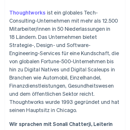
Data Pipeline
Geldmanagement
Marktplatz auf
Zugriff auf mehr als
Datensynchronisierung
Produkt-Roadmap
Plattformen
Grundlagen der
Thoughtworks
ist ein globales Tech-
125
Stripe Sessions
SaaS
Abonnementverwaltung
Terminal
Karriere
Consulting-Unternehmen mit mehr als 12.500
Zahlungen vor Ort
Newsroom
So setzen Sie
Mitarbeiter/innen in 50 Niederlassungen in
Authorization
Stripe Press
nutzungsbasierte
Boost
Abrechnung um
18 Ländern. Das Unternehmen bietet
Nach Branche
Optimierung der
Stablecoin-gestützte
Strategie-, Design- und Software-
Autorisierungsraten
Karten ausgeben: So
Link
KI-Unternehmen
Kontakt
geht´s
Engineering-Services für eine Kundschaft, die
Beschleunigter
Creator Economy
Bereitstellung und
von globalen Fortune-500-Unternehmen bis
Bezahlvorgang
Gaming
Verwaltung von
Sales-Team
Financial
Bewirtung, Reisen und
Diensten mit Agenten
kontaktieren
hin zu Digital Natives und Digital Scaleups in
Connections
Freizeit
Partner werden
Verbundene
Versicherungen
Branchen wie Automobil, Einzelhandel,
Medien und
Finanzdaten
Finanzdienstleistungen, Gesundheitswesen
Unterhaltung
Ressourcen
Gemeinnützige
und dem öffentlichen Sektor reicht.
Organisationen
Thoughtworks wurde 1993 gegründet und hat
Fachdienstleistungen
App-Integrationen
Mehr
Öffentlicher Sektor
Code-Beispiele
seinen Hauptsitz in Chicago.
Product roadmap
Einzelhandel
Entwickler-Blog
Ausblick
API-Status
Wir sprachen mit Sonali Chatterji, Leiterin
Radar