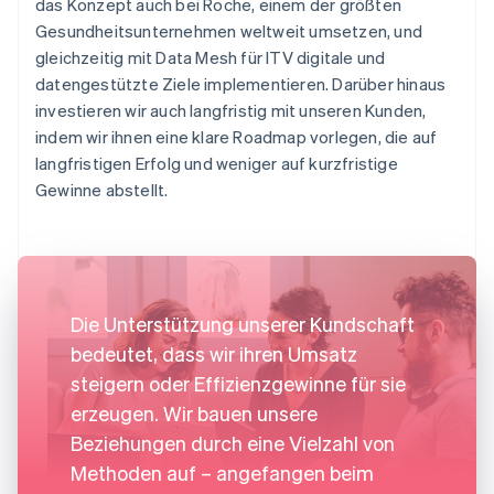
das Konzept auch bei Roche, einem der größten
Gesundheitsunternehmen weltweit umsetzen, und
gleichzeitig mit Data Mesh für ITV digitale und
datengestützte Ziele implementieren. Darüber hinaus
investieren wir auch langfristig mit unseren Kunden,
indem wir ihnen eine klare Roadmap vorlegen, die auf
langfristigen Erfolg und weniger auf kurzfristige
Gewinne abstellt.
Die Unterstützung unserer Kundschaft
bedeutet, dass wir ihren Umsatz
steigern oder Effizienzgewinne für sie
erzeugen. Wir bauen unsere
Beziehungen durch eine Vielzahl von
Methoden auf – angefangen beim