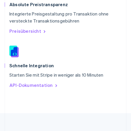
Slowakei
Absolute Preistransparenz
English
Integrierte Preisgestaltung pro Transaktion ohne
Slowenien
versteckte Transaktionsgebühren
English
Italiano
Sonderverwaltungsregion Hongkong,
Preisübersicht
China
English
简体中文
Spanien
Español
English
Thailand
ไทย
English
Schnelle Integration
Tschechische Republik
Starten Sie mit Stripe in weniger als 10 Minuten
English
Ungarn
API-Dokumentation
English
Vereinigte Arabische Emirate
English
Vereinigte Staaten
English
Español
简体中文
Vereinigtes Königreich
English
Zypern