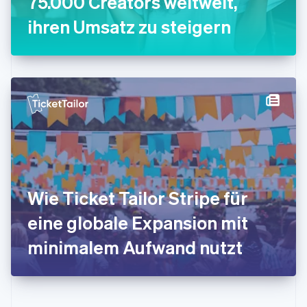
75.000 Creators weltweit,
Irland
ihren Umsatz zu steigern
English
Italien
Italiano
English
Japan
日本語
English
Kanada
English
Français
Kroatien
English
Italiano
Lettland
English
Liechtenstein
Deutsch
English
Wie Ticket Tailor Stripe für
Litauen
eine globale Expansion mit
English
Luxemburg
minimalem Aufwand nutzt
Français
Deutsch
English
Malaysia
English
简体中文
Malta
English