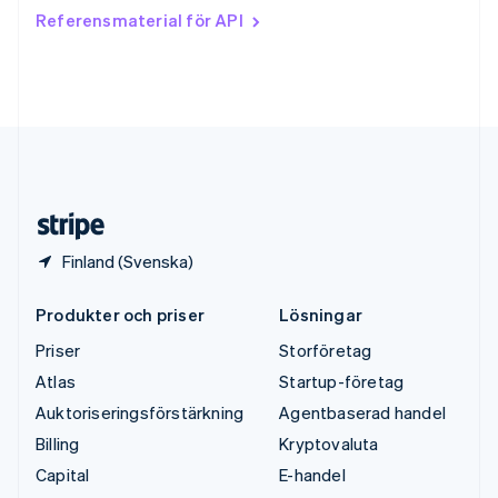
Tjeckien
Referensmaterial för API
English
Tyskland
Deutsch
English
Ungern
English
USA
English
Español
简体中文
Österrike
Deutsch
English
Finland (Svenska)
Produkter och priser
Lösningar
Priser
Storföretag
Atlas
Startup-företag
Auktoriseringsförstärkning
Agentbaserad handel
Billing
Kryptovaluta
Capital
E-handel