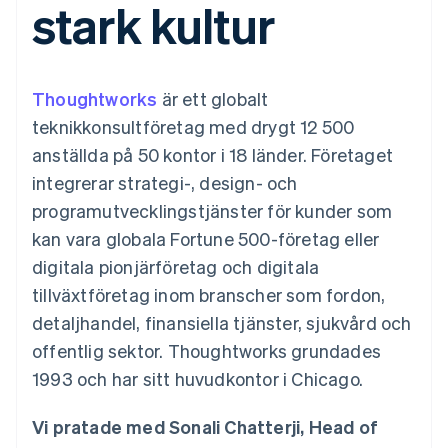
stark kultur
Godkännandeoptimeringar
Recognition
Företag
Plattformar
Erbjud
Link
Automatiserad
SaaS
användningsbaserad
Accelererad kassaprocess
redovisning
Produktplan
fakturering
Financial Connections
Stripe Sigma
Sessions årliga
Utfärda stablecoin-
Länkade finanskontodata
Anpassade
konferens
stödda kort
Thoughtworks
är ett globalt
rapporter
Karriärer
Tillhandahåll och
Efter bransch
Data Pipeline
Nyhetsrum
hantera tjänster med
teknikkonsultföretag med drygt 12 500
Datasynkronisering
Stripe Press
agenter
anställda på 50 kontor i 18 länder. Företaget
AI-företag
Kreatörsekonomi
integrerar strategi-, design- och
Spel
programutvecklingstjänster för kunder som
Besöksnäring, resor
Kontakt
Mer
Resurser
och fritid
kan vara globala Fortune 500-företag eller
Product roadmap
Försäkringsbolag
Kontakta säljteamet
Se vad som kommer härnäst
Media och
Appintegrationer
digitala pionjärföretag och digitala
Bli partner
underhållning
Kodexempel
Radar
tillväxtföretag inom branscher som fordon,
Ideella organisationer
Utvecklarblogg
Bedrägeribekämpning
Professionella tjänster
API-status
detaljhandel, finansiella tjänster, sjukvård och
Offentlig sektor
Atlas
offentlig sektor. Thoughtworks grundades
Detaljhandel
Bolagsbildning för startups
1993 och har sitt huvudkontor i Chicago.
Climate
Koldioxidinfångning
Vi pratade med Sonali Chatterji, Head of
Ecosystem
Identity