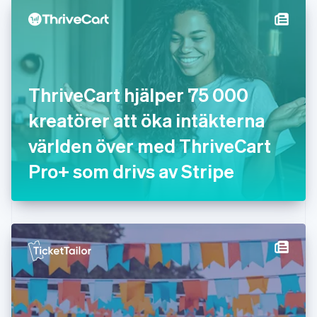
Finland
English
Svenska
Frankrike
Français
English
Förenade Arabemiraten
English
ThriveCart hjälper 75 000
Gibraltar
English
kreatörer att öka intäkterna
Grekland
English
världen över med ThriveCart
Hongkong SAR, Kina
Pro+ som drivs av Stripe
English
简体中文
Indien
English
Irland
English
Italien
Italiano
English
Japan
日本語
English
Kanada
English
Français