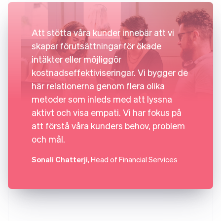
Att stötta våra kunder innebär att vi
skapar förutsättningar för ökade
intäkter eller möjliggör
kostnadseffektiviseringar. Vi bygger de
här relationerna genom flera olika
metoder som inleds med att lyssna
aktivt och visa empati. Vi har fokus på
att förstå våra kunders behov, problem
och mål.
Sonali Chatterji
, Head of Financial Services