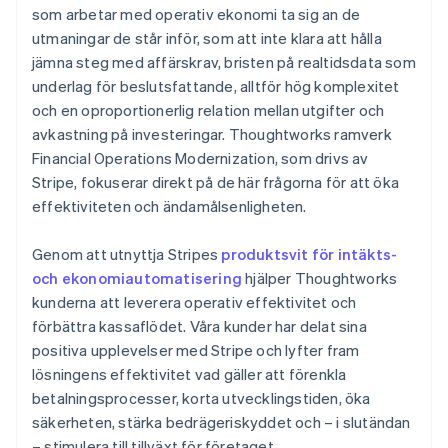
som arbetar med operativ ekonomi ta sig an de
utmaningar de står inför, som att inte klara att hålla
jämna steg med affärskrav, bristen på realtidsdata som
underlag för beslutsfattande, alltför hög komplexitet
och en oproportionerlig relation mellan utgifter och
avkastning på investeringar. Thoughtworks ramverk
Financial Operations Modernization, som drivs av
Stripe, fokuserar direkt på de här frågorna för att öka
effektiviteten och ändamålsenligheten.
Genom att utnyttja Stripes
produktsvit för intäkts-
och ekonomiautomatisering
hjälper Thoughtworks
kunderna att leverera operativ effektivitet och
förbättra kassaflödet. Våra kunder har delat sina
positiva upplevelser med Stripe och lyfter fram
lösningens effektivitet vad gäller att förenkla
betalningsprocesser, korta utvecklingstiden, öka
säkerheten, stärka bedrägeriskyddet och – i slutändan
– stimulera till tillväxt för företaget.