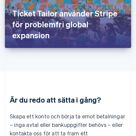
Kroatien
English
Italiano
Ticket Tailor använder Stripe
Lettland
English
för problemfri global
Liechtenstein
expansion
Deutsch
English
Litauen
English
Luxemburg
Français
Deutsch
English
Malaysia
English
简体中文
Malta
English
Mexiko
Español
English
Är du redo att sätta i gång?
Nederländerna
Nederlands
English
Norge
Skapa ett konto och börja ta emot betalningar
English
– inga avtal eller bankuppgifter behövs – eller
Nya Zeeland
kontakta oss för att ta fram ett
English