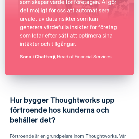
som skapar värde för företagen. AI gör
det möjligt för oss att automatisera
urvalet av datainsikter som kan
generera värdefulla insikter för företag
som letar efter sätt att optimera sina
intäkter och tillgångar.
Sonali Chatterji
, Head of Financial Services
Hur bygger Thoughtworks upp
förtroende hos kunderna och
behåller det?
Förtroende är en grundpelare inom Thoughtworks. Vår