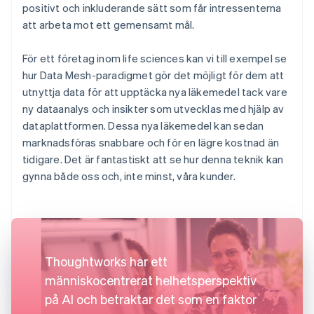
positivt och inkluderande sätt som får intressenterna
att arbeta mot ett gemensamt mål.
För ett företag inom life sciences kan vi till exempel se
hur Data Mesh-paradigmet gör det möjligt för dem att
utnyttja data för att upptäcka nya läkemedel tack vare
ny dataanalys och insikter som utvecklas med hjälp av
dataplattformen. Dessa nya läkemedel kan sedan
marknadsföras snabbare och för en lägre kostnad än
tidigare. Det är fantastiskt att se hur denna teknik kan
gynna både oss och, inte minst, våra kunder.
Thoughtworks har ett
människocentrerat helhetsperspektiv
på AI och betraktar det som en faktor