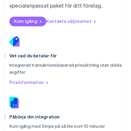
Polen
specialanpassat paket för ditt företag.
English
Portugal
Português
English
Kom igång
Kontakta säljteamet
Rumänien
English
Schweiz
Deutsch
Français
Italiano
English
Singapore
English
简体中文
Vet vad du betalar för
Slovakien
Integrerad transaktionsbaserad prissättning utan dolda
English
avgifter
Slovenien
English
Italiano
Prisinformation
Spanien
Español
English
Storbritannien
English
Sverige
Svenska
English
Påbörja din integration
Thailand
Kom igång med Stripe på så lite som 10 minuter
ไทย
English