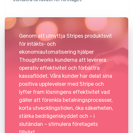
Genom att utnyttja Stripes produktsvit
för intäkts- och
ekonomiautomatisering hjälper
Thoughtworks kunderna att leverera
operativ effektivitet och förbättra
kassaflödet. Våra kunder har delat sina
positiva upplevelser med Stripe och
lyfter fram lösningens effektivitet vad
gäller att förenkla betalningsprocesser,
korta utvecklingstiden, öka säkerheten,
stärka bedrägeriskyddet och – i
slutändan – stimulera företagets
tillväxt.