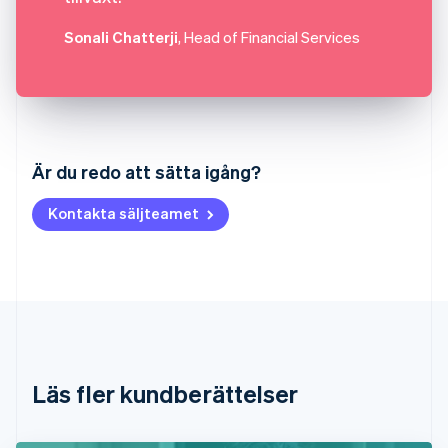
Sonali Chatterji
, Head of Financial Services
Australien
English
Är du redo att sätta igång?
Belgien
Nederlands
Français
Deutsch
English
Kontakta säljteamet
Brasilien
Português
English
Bulgarien
English
Cypern
English
Danmark
English
Estland
Läs fler kundberättelser
English
Fastlandskina
简体中文
English