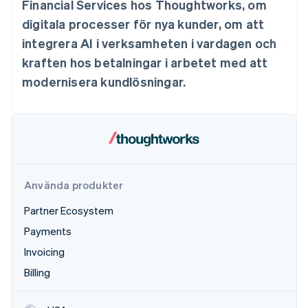
Financial Services hos Thoughtworks, om
Identitetsverifiering online
Partner
digitala processer för nya kunder, om att
Stripe App Marketplace
integrera AI i verksamheten i vardagen och
kraften hos betalningar i arbetet med att
modernisera kundlösningar.
Stripe Sessions 2026
Se hur Stripe bygger den ekonomiska inf
Titta nu
Använda produkter
Partner Ecosystem
Payments
Invoicing
Billing