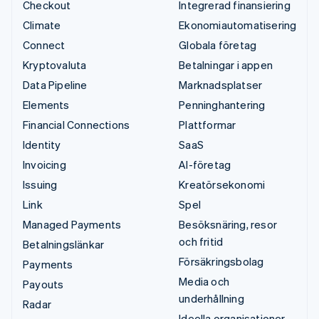
Checkout
Integrerad finansiering
Climate
Ekonomiautomatisering
Connect
Globala företag
Kryptovaluta
Betalningar i appen
Data Pipeline
Marknadsplatser
Elements
Penninghantering
Financial Connections
Plattformar
Identity
SaaS
Invoicing
AI-företag
Issuing
Kreatörsekonomi
Link
Spel
Managed Payments
Besöksnäring, resor
och fritid
Betalningslänkar
Försäkringsbolag
Payments
Media och
Payouts
underhållning
Radar
Ideella organisationer