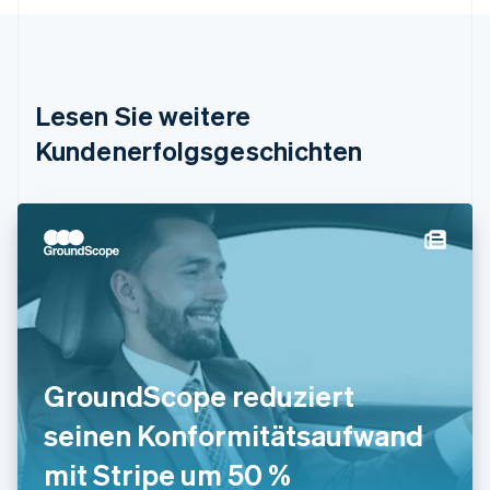
Bulgarien
English
Dänemark
English
Deutschland
Lesen Sie weitere
Deutsch
English
Estland
Kundenerfolgsgeschichten
English
Festlandchina
简体中文
English
Finnland
English
Svenska
Frankreich
Français
English
Gibraltar
English
Griechenland
English
GroundScope reduziert
Indien
seinen Konformitätsaufwand
English
Irland
mit Stripe um 50 %
English