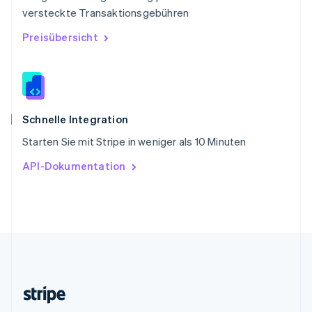
Slowenien
versteckte Transaktionsgebühren
English
Italiano
Sonderverwaltungsregion Hongkong,
Preisübersicht
China
English
简体中文
Spanien
Español
English
Thailand
ไทย
English
Schnelle Integration
Tschechische Republik
Starten Sie mit Stripe in weniger als 10 Minuten
English
Ungarn
API-Dokumentation
English
Vereinigte Arabische Emirate
English
Vereinigte Staaten
English
Español
简体中文
Vereinigtes Königreich
English
Zypern
English