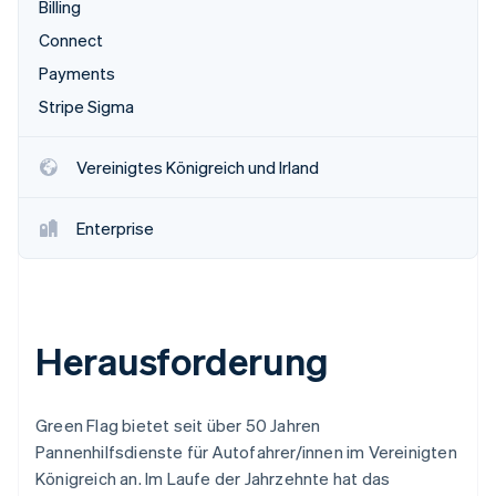
Billing
Betrugsprävention
Ecosystem
Connect
Atlas
Start-up-Gründung
Partner
Payments
Stripe App-Marktplatz
Climate
Stripe Sigma
CO₂-Entnahme
Identity
Vereinigtes Königreich und Irland
Online-Identitätsprüfung
Enterprise
Stripe-Sessions 2026
Erfahren Sie, wie Stripe Lösungen für die Wirts
Jetzt ansehen
Herausforderung
Green Flag bietet seit über 50 Jahren
Pannenhilfsdienste für Autofahrer/innen im Vereinigten
Königreich an. Im Laufe der Jahrzehnte hat das