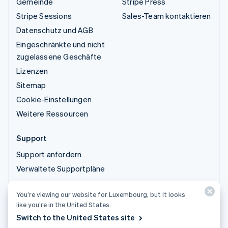
Gemeinde
Stripe Press
Stripe Sessions
Sales-Team kontaktieren
Datenschutz und AGB
Eingeschränkte und nicht
zugelassene Geschäfte
Lizenzen
Sitemap
Cookie-Einstellungen
Weitere Ressourcen
Support
Support anfordern
Verwaltete Supportpläne
You’re viewing our website for Luxembourg, but it looks
© 2026 Stripe, LLC
like you’re in the United States.
Switch to the United States site