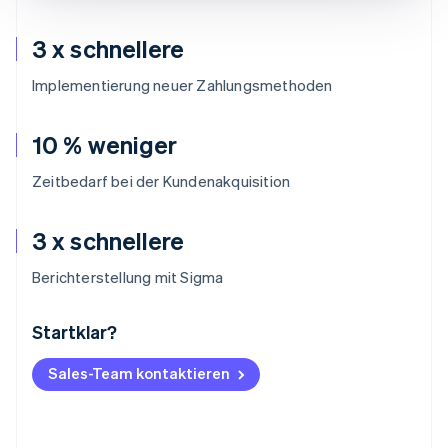
3 x schnellere
Implementierung neuer Zahlungsmethoden
10 % weniger
Zeitbedarf bei der Kundenakquisition
3 x schnellere
Berichterstellung mit Sigma
Startklar?
Australien
English
Belgien
Sales-Team kontaktieren
Nederlands
Français
Deutsch
English
Brasilien
Português
English