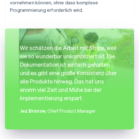
vornehmen können, ohne dass komplexe
Programmierung erforderlich wird.
Wir schätzen die Arbeit mit Stripe, weil
sie so wunderbar unkompliziert ist. Die
Dokumentation ist einfach gehalten
und es gibt eine große Konsistenz über
alle Produkte hinweg. Das hat uns
enorm viel Zeit und Mühe bei der
Implementierung erspart.
Jez Bristow
, Chief Product Manager