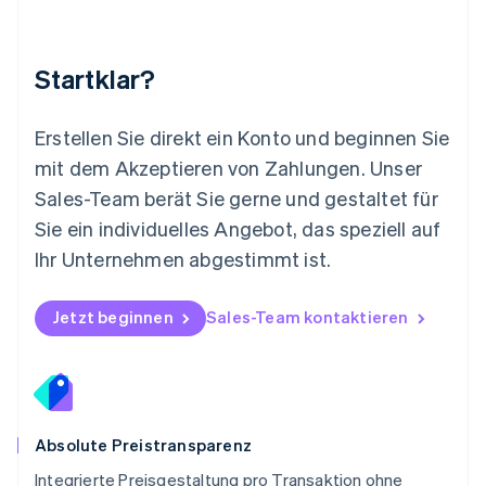
Neuseeland
English
Niederlande
Nederlands
English
Startklar?
Norwegen
English
Österreich
Erstellen Sie direkt ein Konto und beginnen Sie
Deutsch
English
mit dem Akzeptieren von Zahlungen. Unser
Polen
Sales-Team berät Sie gerne und gestaltet für
English
Portugal
Sie ein individuelles Angebot, das speziell auf
Português
English
Ihr Unternehmen abgestimmt ist.
Rumänien
English
Schweden
Jetzt beginnen
Sales-Team kontaktieren
Svenska
English
Schweiz
Deutsch
Français
Italiano
English
Singapur
English
简体中文
Slowakei
Absolute Preistransparenz
English
Integrierte Preisgestaltung pro Transaktion ohne