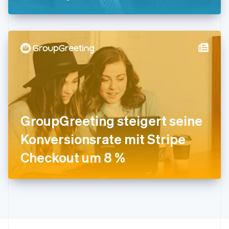
Italien
Italiano
English
Japan
日本語
English
Kanada
English
Français
Kroatien
English
Italiano
Lettland
English
Liechtenstein
Deutsch
English
GroupGreeting steigert seine
Litauen
Konversionsrate mit Stripe
English
Luxemburg
Checkout um 8 %
Français
Deutsch
English
Malaysia
English
简体中文
Malta
English
Mexiko
Español
English