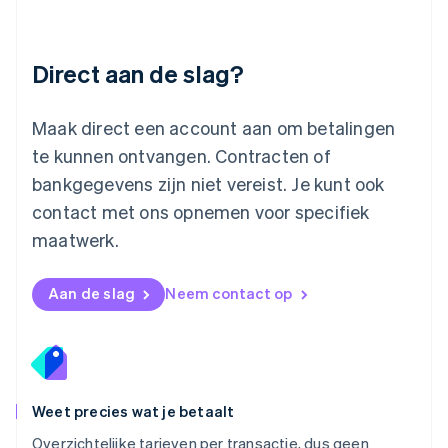
English
简体中文
Malta
English
Direct aan de slag?
Mexico
Español
English
Nederland
Maak direct een account aan om betalingen
Nederlands
English
Nieuw-Zeeland
te kunnen ontvangen. Contracten of
English
bankgegevens zijn niet vereist. Je kunt ook
Noorwegen
contact met ons opnemen voor specifiek
English
Oostenrijk
maatwerk.
Deutsch
English
Polen
English
Aan de slag
Neem contact op
Portugal
Português
English
Roemenië
English
Singapore
English
简体中文
Weet precies wat je betaalt
Slovenië
Overzichtelijke tarieven per transactie, dus geen
English
Italiano