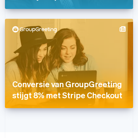
English
Hongkong SAR, China
English
简体中文
Ierland
English
India
English
Italië
Italiano
English
Japan
日本語
English
Kroatië
English
Italiano
Conversie van GroupGreeting
Letland
English
stijgt 8% met Stripe Checkout
Liechtenstein
Deutsch
English
Litouwen
English
Luxemburg
Français
Deutsch
English
Maleisië