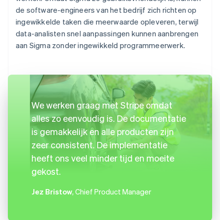
de software-engineers van het bedrijf zich richten op
ingewikkelde taken die meerwaarde opleveren, terwijl
data-analisten snel aanpassingen kunnen aanbrengen
aan Sigma zonder ingewikkeld programmeerwerk.
We werken graag met Stripe omdat
alles zo eenvoudig is. De documentatie
is gemakkelijk en alle producten zijn
zeer consistent. De implementatie
heeft ons veel minder tijd en moeite
gekost.
Jez Bristow
, Chief Product Manager