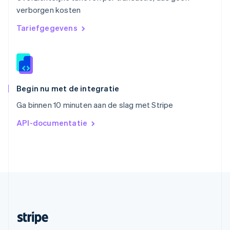
verborgen kosten
Slowakije
English
Tariefgegevens
Spanje
Español
English
Thailand
ไทย
English
Tsjechië
English
Begin nu met de integratie
Vasteland van China
Ga binnen 10 minuten aan de slag met Stripe
简体中文
English
Verenigd Koninkrijk
API-documentatie
English
Verenigde Arabische Emiraten
English
Verenigde Staten
English
Español
简体中文
Zweden
Svenska
English
Zwitserland
Deutsch
Français
Italiano
English