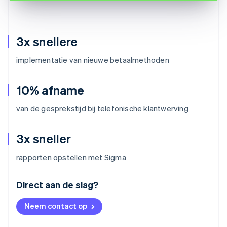
3x snellere
implementatie van nieuwe betaalmethoden
10% afname
van de gesprekstijd bij telefonische klantwerving
3x sneller
rapporten opstellen met Sigma
Australië
Direct aan de slag?
English
België
Neem contact op
Nederlands
Français
Deutsch
English
Brazilië