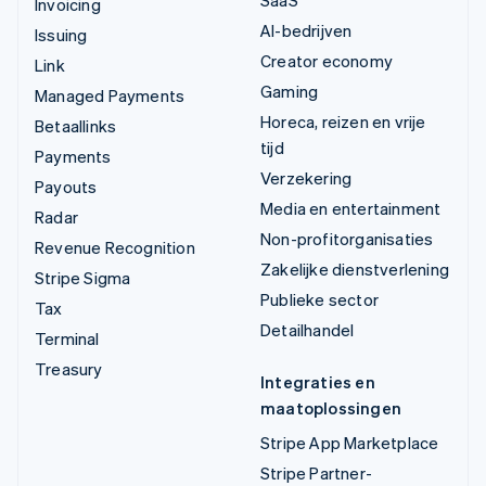
SaaS
Invoicing
AI-bedrijven
Issuing
Creator economy
Link
Gaming
Managed Payments
Horeca, reizen en vrije
Betaallinks
tijd
Payments
Verzekering
Payouts
Media en entertainment
Radar
Non-profitorganisaties
Revenue Recognition
Zakelijke dienstverlening
Stripe Sigma
Publieke sector
Tax
Detailhandel
Terminal
Treasury
Integraties en
maatoplossingen
Stripe App Marketplace
Stripe Partner-