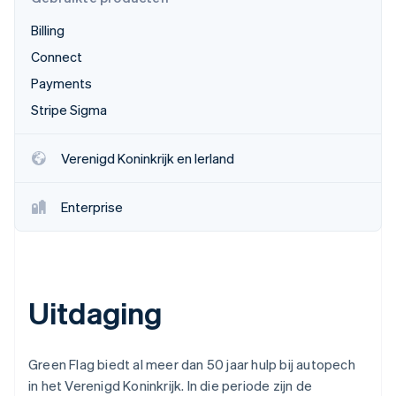
Oprichting van een start-up
Billing
Climate
Ecosysteem
Connect
CO₂-verwijdering
Partners
Payments
Identity
Stripe App Marketplace
Online identiteitsverificatie
Stripe Sigma
Verenigd Koninkrijk en Ierland
Stripe Sessions 2026
Enterprise
Ontdek hoe Stripe de economische infrastructuu
Nu bekijken
Uitdaging
Green Flag biedt al meer dan 50 jaar hulp bij autopech
in het Verenigd Koninkrijk. In die periode zijn de