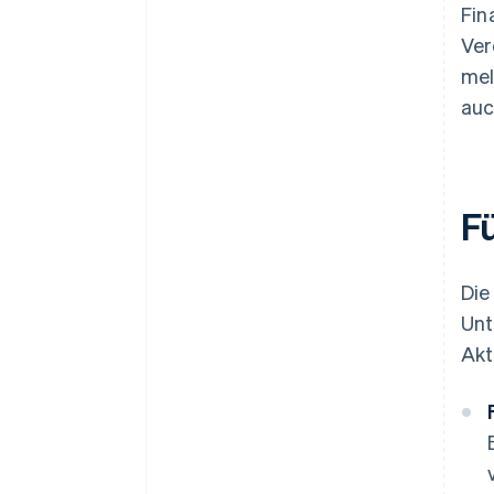
Fin
Ver
mel
auc
F
Die
Unt
Akt