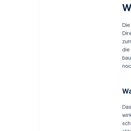
W
Die
Dir
zum
die
bau
noc
Wa
Das
wir
sch