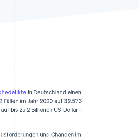
Stripe-Sessions 2026
Erfahren Sie, wie Stripe
Lösungen für die
Wirtschaftsinfrastruktur
für KI aufbaut.
Jetzt ansehen
hedelikte
in Deutschland einen
2 Fällen im Jahr 2020 auf 32.573
f bis zu 2 Billionen US-Dollar –
ausforderungen und Chancen im