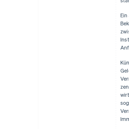
stä
Ein
Bek
zwi
Ins
Anf
Kün
Gel
Ver
zen
wir
sog
Ver
Imm