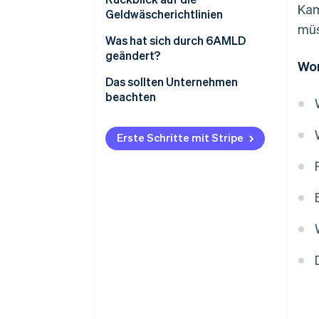
Kam
Geldwäscherichtlinien
müs
Die Entwicklung der
Was hat sich durch 6AMLD
europäischen
geändert?
Wor
Geldwäscherichtlinien
Das sollten Unternehmen
beachten
So erfüllen Sie die
Anforderungen der 6. EU-
Erste Schritte mit Stripe
Geldwäscherichtlinie