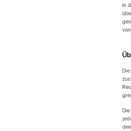
In 
übe
ges
von
Üb
Die
zus
Rec
gre
Die
jed
den