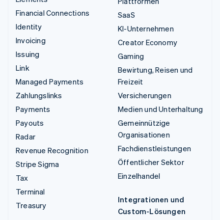
Plattformen
Financial Connections
SaaS
Identity
KI-Unternehmen
Invoicing
Creator Economy
Issuing
Gaming
Link
Bewirtung, Reisen und
Managed Payments
Freizeit
Zahlungslinks
Versicherungen
Payments
Medien und Unterhaltung
Payouts
Gemeinnützige
Organisationen
Radar
Fachdienstleistungen
Revenue Recognition
Öffentlicher Sektor
Stripe Sigma
Einzelhandel
Tax
Terminal
Integrationen und
Treasury
Custom-Lösungen