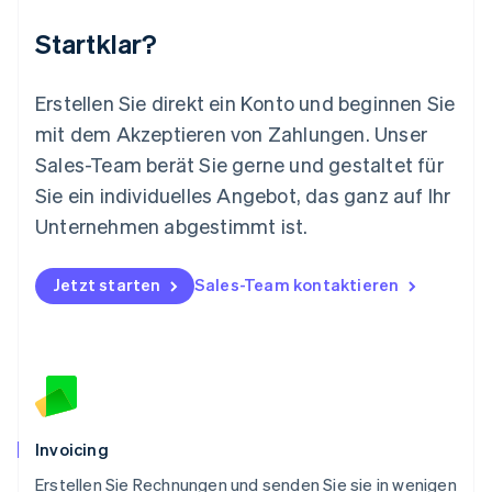
Mexiko
Startklar?
Español
English
Neuseeland
English
Erstellen Sie direkt ein Konto und beginnen Sie
Niederlande
mit dem Akzeptieren von Zahlungen. Unser
Nederlands
English
Norwegen
Sales-Team berät Sie gerne und gestaltet für
English
Sie ein individuelles Angebot, das ganz auf Ihr
Österreich
Deutsch
English
Unternehmen abgestimmt ist.
Polen
English
Portugal
Jetzt starten
Sales-Team kontaktieren
Português
English
Rumänien
English
Schweden
Svenska
English
Schweiz
Deutsch
Français
Italiano
English
Invoicing
Singapur
English
简体中文
Erstellen Sie Rechnungen und senden Sie sie in wenigen