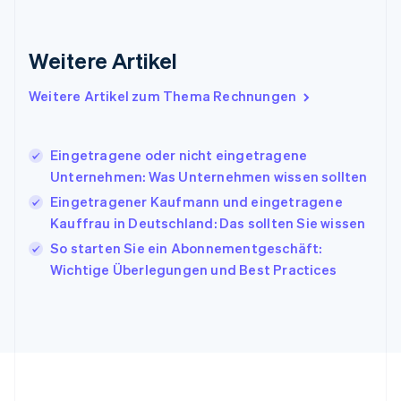
Irland
English
Italien
Weitere Artikel
Italiano
English
Japan
Weitere Artikel zum Thema Rechnungen
日本語
English
Kanada
English
Français
Eingetragene oder nicht eingetragene
Kroatien
Unternehmen: Was Unternehmen wissen sollten
English
Italiano
Lettland
Eingetragener Kaufmann und eingetragene
English
Kauffrau in Deutschland: Das sollten Sie wissen
Liechtenstein
So starten Sie ein Abonnementgeschäft:
Deutsch
English
Litauen
Wichtige Überlegungen und Best Practices
English
Luxemburg
Français
Deutsch
English
Malaysia
English
简体中文
Malta
English