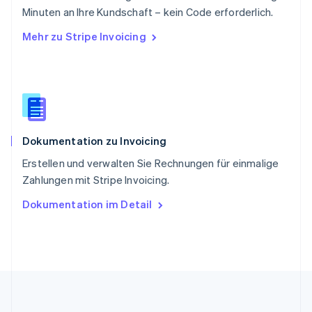
Slowakei
Minuten an Ihre Kundschaft – kein Code erforderlich.
English
Mehr zu Stripe Invoicing
Slowenien
English
Italiano
Sonderverwaltungsregion Hongkong,
China
English
简体中文
Spanien
Español
English
Dokumentation zu Invoicing
Thailand
ไทย
English
Erstellen und verwalten Sie Rechnungen für einmalige
Tschechische Republik
Zahlungen mit Stripe Invoicing.
English
Ungarn
Dokumentation im Detail
English
Vereinigte Arabische Emirate
English
Vereinigte Staaten
English
Español
简体中文
Vereinigtes Königreich
English
Zypern