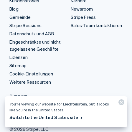
Kundenstories
Karriere
Blog
Newsroom
Gemeinde
Stripe Press
Stripe Sessions
Sales-Team kontaktieren
Datenschutz und AGB
Eingeschränkte und nicht
zugelassene Geschäfte
Lizenzen
Sitemap
Cookie-Einstellungen
Weitere Ressourcen
Support
You’re viewing our website for Liechtenstein, but it looks
Support anfordern
like you’re in the United States.
Verwaltete Supportpläne
Switch to the United States site
© 2026 Stripe, LLC