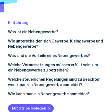
Betrugsprävention
Ecosystem
Atlas
Start-up-Gründung
Partner
Stripe App-Marktplatz
Climate
Einführung
CO₂-Entnahme
Was ist ein Nebengewerbe?
Wie unterscheiden sich Gewerbe, Kleingewerbe und
Nebengewerbe?
Stripe-Sessions 2026
Was sind die Vorteile eines Nebengewerbes?
Erfahren Sie, wie Stripe Lösungen für die Wirtschaft
Jetzt ansehen
Welche Voraussetzungen müssen erfüllt sein, um
ein Nebengewerbe zu betreiben?
Welche steuerlichen Regelungen sind zu beachten,
wenn man ein Nebengewerbe anmeldet?
Wie kann man ein Nebengewerbe anmelden?
Mit Stripe loslegen