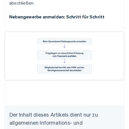
abschließen.
Nebengewerbe anmelden: Schritt für Schritt
Australien
Der Inhalt dieses Artikels dient nur zu
English
allgemeinen Informations- und
Belgien
Nederlands
Français
Deutsch
English