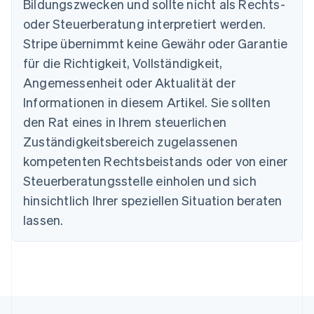
Bildungszwecken und sollte nicht als Rechts-
Brasilien
oder Steuerberatung interpretiert werden.
Português
English
Bulgarien
Stripe übernimmt keine Gewähr oder Garantie
English
für die Richtigkeit, Vollständigkeit,
Dänemark
Angemessenheit oder Aktualität der
English
Deutschland
Informationen in diesem Artikel. Sie sollten
Deutsch
English
den Rat eines in Ihrem steuerlichen
Estland
Zuständigkeitsbereich zugelassenen
English
Festlandchina
kompetenten Rechtsbeistands oder von einer
简体中文
English
Steuerberatungsstelle einholen und sich
Finnland
English
Svenska
hinsichtlich Ihrer speziellen Situation beraten
Frankreich
lassen.
Français
English
Gibraltar
English
Griechenland
English
Indien
English