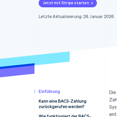
Optimierung der
Datensynchronisier
Jetzt mit Stripe starten
Autorisierungsraten
Link
Beschleunigter Bezahlvorgang
Letzte Aktualisierung: 28. Januar 2026
Financial Connections
Verbundene Finanzdaten
Einführung
Die
Zah
Kann eine BACS-Zahlung
zurückgerufen werden?
Sys
ent
Wie funktioniert der BACS-