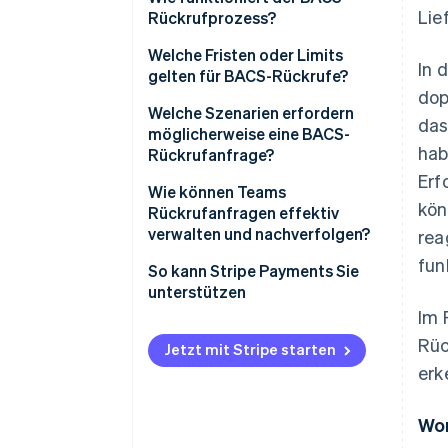
Lie
Rückrufprozess?
1. Ihr Team erkennt das Problem
Welche Fristen oder Limits
In 
und kontaktiert die Bank
gelten für BACS-Rückrufe?
dop
2. Die Bank löst den Rückruf aus
Welche Szenarien erfordern
das
möglicherweise eine BACS-
3. Die Empfängerbank
hab
Rückrufanfrage?
antwortet
Erf
Wie können Teams
4. Gelder werden
kön
Rückrufanfragen effektiv
zurückgegeben
verwalten und nachverfolgen?
rea
fun
Strengere Überprüfungen Ihrer
So kann Stripe Payments Sie
Zahlungen
unterstützen
Im 
Rückrufprozess definieren
Rüc
Jetzt mit Stripe starten
Rückrufanfragen tracken
erk
Backup-Plan vorbereiten
Wor
Behandeln Sie jeden Rückruf als