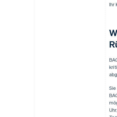
Ihr
W
R
BAC
kri
abg
Sie
BAC
mög
Uhr