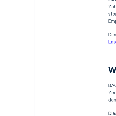
Zah
sto
Emp
Die
Las
W
BAC
Zei
dam
Die