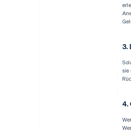
erl
Anw
Gel
3.
Sol
sie
Rüc
4.
Wen
Wer