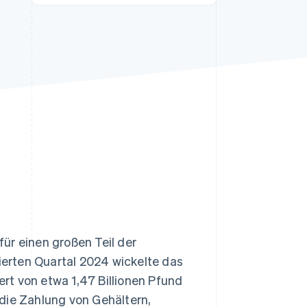
Stripe-Sessions 2026
Erfahren Sie, wie Stripe
Lösungen für die
Wirtschaftsinfrastruktur
für KI aufbaut.
Jetzt ansehen
ür einen großen Teil der
vierten Quartal 2024 wickelte das
rt von etwa 1,47 Billionen Pfund
die Zahlung von Gehältern,