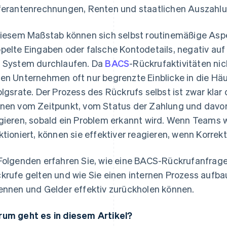
ferantenrechnungen, Renten und staatlichen Auszahl
diesem Maßstab können sich selbst routinemäßige Aspe
pelte Eingaben oder falsche Kontodetails, negativ au
 System durchlaufen. Da
BACS
-Rückrufaktivitäten nic
en Unternehmen oft nur begrenzte Einblicke in die Häu
olgsrate. Der Prozess des Rückrufs selbst ist zwar klar 
nen vom Zeitpunkt, vom Status der Zahlung und davo
gieren, sobald ein Problem erkannt wird. Wenn Teams w
ktioniert, können sie effektiver reagieren, wenn Korrek
Folgenden erfahren Sie, wie eine BACS-Rückrufanfrage f
krufe gelten und wie Sie einen internen Prozess aufbau
ennen und Gelder effektiv zurückholen können.
um geht es in diesem Artikel?