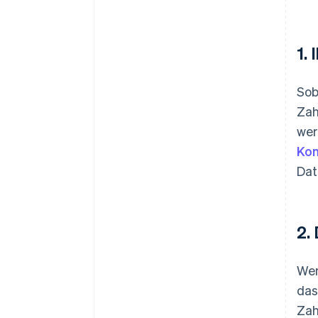
1.
Sob
Zah
wer
Ko
Da
2.
Wen
das
Zah