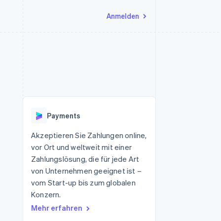
Anmelden
Ressourcen
Ecosystem
Kontakt
nd Marktplätze
Mehr
App-Integrationen
Partner
Sales-Team kontaktieren
Product roadmap
Code-Beispiele
Stripe App-Marktplatz
Partner werden
Ausblick
 Plattformen
Entwickler-Blog
eit
API-Status
Radar
Betrugsprävention
Payments
Atlas
onen
Start-up-Gründung
Akzeptieren Sie Zahlungen online,
vor Ort und weltweit mit einer
Climate
CO₂-Entnahme
Zahlungslösung, die für jede Art
von Unternehmen geeignet ist –
vom Start-up bis zum globalen
Konzern.
Mehr erfahren