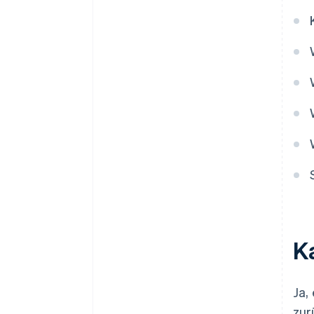
Lernmöglichkeit
K
Ja,
zur