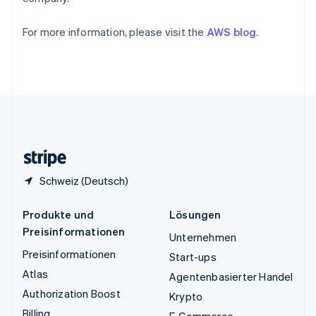
Betrugsprävention
English
Ecosystem
Ungarn
Atlas
For more information, please visit the
AWS blog
.
English
Start-up-Gründung
Partner
Vereinigte Arabische Emirate
Stripe App-Marktplatz
Climate
English
CO₂-Entnahme
Vereinigte Staaten
English
Español
简体中文
Identity
Vereinigtes Königreich
Online-Identitätsprüfung
English
Zypern
English
Schweiz (Deutsch)
Stripe-Sessions 2026
Erfahren Sie, wie Stripe Lösungen für die Wirtschaft
Produkte und
Lösungen
Jetzt ansehen
Preisinformationen
Unternehmen
Preisinformationen
Start-ups
Atlas
Agentenbasierter Handel
Authorization Boost
Krypto
Billing