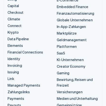
E-Commerce
Capital
Embedded Finance
Checkout
Finanzautomatisierung
Climate
Globale Unternehmen
Connect
In-App-Zahlungen
Krypto
Marktplätze
Data Pipeline
Geldmanagement
Elements
Plattformen
Financial Connections
SaaS
Identity
KI-Unternehmen
Invoicing
Creator Economy
Issuing
Gaming
Link
Bewirtung, Reisen und
Managed Payments
Freizeit
Zahlungslinks
Versicherungen
Payments
Medien und Unterhaltung
Payouts
Gemeinnützige