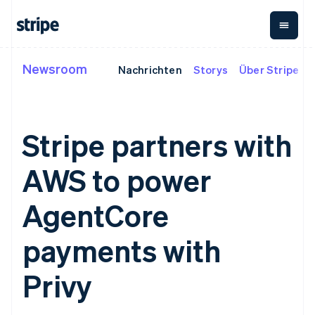
Liechtenstein
Deutsch
English
Litauen
English
Luxemburg
Newsroom
Nachrichten
Storys
Über Stripe
Nach Phase
Dokumentation
Wissenswertes
Français
Deutsch
English
Payments
Umsatz
Malaysia
Unternehmen
Stripe-Dokumentation
Blog
English
简体中文
Payments
Billing
Start-ups
API-Referenz
Kundenstories
Malta
Online-Zahlungen
Wiederkehrender Umsatz
Bibliotheken und SDKs
Leitfäden
English
Stripe partners with
Managed Payments
Metronome
Stripe Apps
Nutzungsbasierte
Mexiko
Lösung für
Abrechnung
Español
English
AWS to power
Nach Use Case
eingetragene
Abonnements
Neuseeland
Support
Händler/innen
Payment links
Abonnementverwaltung
English
Leitfäden
Agentenbasierter
No-Code-
Invoicing
AgentCore
Niederlande
Handel
Support anfordern
Zahlungen
Einmalig oder wiederkehrend
Nederlands
English
Crypto
Grundlagen: Online-
Verwaltete Support-
Checkout
Tax
Norwegen
E-Commerce
Zahlungen akzeptieren
Pläne
payments with
Vorgefertigte
Verkaufs- und USt.-
English
Embedded Finance
Fachdienstleistungen
Zahlungs-UIs
Optimierung
Österreich
Finanzautomatisierung
So integrieren Sie einen
Elements
Revenue Recognition
Privy
vorkonfigurierten
Deutsch
English
Flexible UI-
Buchhaltungsautomatisierung
Globale Unternehmen
Bezahlvorgang
Polen
Komponenten
Stripe Sigma
In-App-Zahlungen
So bauen Sie eine
Benutzerdefinierte Berichte
English
Zahlungsmethoden
Unternehmen
Marktplätze
Plattform oder einen