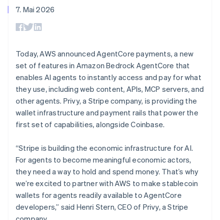
Portugal
Data Pipeline
Geldmanagement
Marktplatz auf
7. Mai 2026
Zugriff auf mehr als
Datensynchronisierung
Português
English
Produkt-Roadmap
Plattformen
Grundlagen der
125
Rumänien
Stripe Sessions
SaaS
Abonnementverwaltung
Terminal
Karriere
English
Zahlungen vor Ort
Newsroom
Schweden
So setzen Sie
Authorization
Stripe Press
nutzungsbasierte
Svenska
English
Today, AWS announced AgentCore payments, a new
Boost
Abrechnung um
Schweiz
set of features in Amazon Bedrock AgentCore that
Nach Branche
Optimierung der
Stablecoin-gestützte
Deutsch
Français
Italiano
English
Autorisierungsraten
enables AI agents to instantly access and pay for what
Karten ausgeben: So
Singapur
Link
KI-Unternehmen
Kontakt
geht´s
they use, including web content, APIs, MCP servers, and
English
简体中文
Beschleunigter
Creator Economy
Bereitstellung und
Slowakei
other agents. Privy, a Stripe company, is providing the
Bezahlvorgang
Gaming
Verwaltung von
Sales-Team
English
Financial
Bewirtung, Reisen und
wallet infrastructure and payment rails that power the
Diensten mit Agenten
kontaktieren
Connections
Freizeit
Partner werden
Slowenien
first set of capabilities, alongside Coinbase.
Verbundene
Versicherungen
English
Italiano
Medien und
Finanzdaten
Sonderverwaltungsregion Hongkong,
Unterhaltung
“Stripe is building the economic infrastructure for AI.
Ressourcen
China
Gemeinnützige
For agents to become meaningful economic actors,
Organisationen
English
简体中文
they need a way to hold and spend money. That’s why
Fachdienstleistungen
App-Integrationen
Spanien
Mehr
Öffentlicher Sektor
Code-Beispiele
we’re excited to partner with AWS to make stablecoin
Español
English
Product roadmap
Einzelhandel
Entwickler-Blog
Thailand
wallets for agents readily available to AgentCore
Ausblick
API-Status
ไทย
English
developers,” said Henri Stern, CEO of Privy, a Stripe
Radar
Tschechische Republik
company.