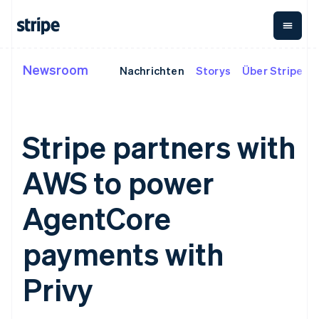
Liechtenstein
Deutsch
English
Litauen
English
Luxemburg
Newsroom
Nachrichten
Storys
Über Stripe
Nach Phase
Dokumentation
Wissenswertes
Français
Deutsch
English
Payments
Umsatz
Malaysia
Unternehmen
Stripe-Dokumentation
Blog
English
简体中文
Payments
Billing
Start-ups
API-Referenz
Kundenstories
Malta
Online-Zahlungen
Wiederkehrender Umsatz
Bibliotheken und SDKs
Leitfäden
English
Stripe partners with
Managed Payments
Metronome
Stripe Apps
Nutzungsbasierte
Mexiko
Lösung für
Abrechnung
Español
English
AWS to power
Nach Use Case
eingetragene
Abonnements
Neuseeland
Support
Händler/innen
Payment links
Abonnementverwaltung
English
Leitfäden
Agentenbasierter
No-Code-
Invoicing
AgentCore
Niederlande
Handel
Support anfordern
Zahlungen
Einmalig oder wiederkehrend
Nederlands
English
Crypto
Grundlagen: Online-
Verwaltete Support-
Checkout
Tax
Norwegen
E-Commerce
Zahlungen akzeptieren
Pläne
payments with
Vorgefertigte
Verkaufs- und USt.-
English
Embedded Finance
Fachdienstleistungen
Zahlungs-UIs
Optimierung
Österreich
Finanzautomatisierung
So integrieren Sie einen
Elements
Revenue Recognition
Privy
vorkonfigurierten
Deutsch
English
Flexible UI-
Buchhaltungsautomatisierung
Globale Unternehmen
Bezahlvorgang
Polen
Komponenten
Stripe Sigma
In-App-Zahlungen
So bauen Sie eine
Benutzerdefinierte Berichte
English
Zahlungsmethoden
Unternehmen
Marktplätze
Plattform oder einen