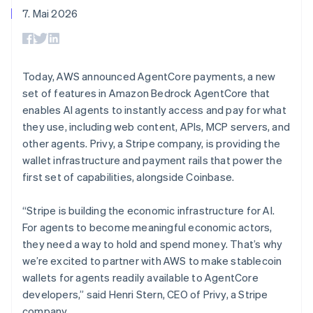
Portugal
Data Pipeline
Geldmanagement
Marktplatz auf
7. Mai 2026
Zugriff auf mehr als
Datensynchronisierung
Português
English
Produkt-Roadmap
Plattformen
Grundlagen der
125
Rumänien
Stripe Sessions
SaaS
Abonnementverwaltung
Terminal
Karriere
English
Zahlungen vor Ort
Newsroom
Schweden
So setzen Sie
Authorization
Stripe Press
nutzungsbasierte
Svenska
English
Today, AWS announced AgentCore payments, a new
Boost
Abrechnung um
Schweiz
set of features in Amazon Bedrock AgentCore that
Nach Branche
Optimierung der
Stablecoin-gestützte
Deutsch
Français
Italiano
English
Autorisierungsraten
enables AI agents to instantly access and pay for what
Karten ausgeben: So
Singapur
Link
KI-Unternehmen
Kontakt
geht´s
they use, including web content, APIs, MCP servers, and
English
简体中文
Beschleunigter
Creator Economy
Bereitstellung und
Slowakei
other agents. Privy, a Stripe company, is providing the
Bezahlvorgang
Gaming
Verwaltung von
Sales-Team
English
Financial
Bewirtung, Reisen und
wallet infrastructure and payment rails that power the
Diensten mit Agenten
kontaktieren
Connections
Freizeit
Partner werden
Slowenien
first set of capabilities, alongside Coinbase.
Verbundene
Versicherungen
English
Italiano
Medien und
Finanzdaten
Sonderverwaltungsregion Hongkong,
Unterhaltung
“Stripe is building the economic infrastructure for AI.
Ressourcen
China
Gemeinnützige
For agents to become meaningful economic actors,
Organisationen
English
简体中文
they need a way to hold and spend money. That’s why
Fachdienstleistungen
App-Integrationen
Spanien
Mehr
Öffentlicher Sektor
Code-Beispiele
we’re excited to partner with AWS to make stablecoin
Español
English
Product roadmap
Einzelhandel
Entwickler-Blog
Thailand
wallets for agents readily available to AgentCore
Ausblick
API-Status
ไทย
English
developers,” said Henri Stern, CEO of Privy, a Stripe
Radar
Tschechische Republik
company.