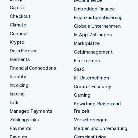
E-Commerce
Capital
Embedded Finance
Checkout
Finanzautomatisierung
Climate
Globale Unternehmen
Connect
In-App-Zahlungen
Krypto
Marktplätze
Data Pipeline
Geldmanagement
Elements
Plattformen
Financial Connections
SaaS
Identity
KI-Unternehmen
Invoicing
Creator Economy
Issuing
Gaming
Link
Bewirtung, Reisen und
Managed Payments
Freizeit
Zahlungslinks
Versicherungen
Payments
Medien und Unterhaltung
Payouts
Gemeinnützige