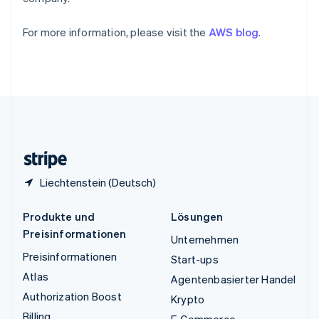
Betrugsprävention
English
Ecosystem
Ungarn
Atlas
For more information, please visit the
AWS blog
.
English
Start-up-Gründung
Partner
Vereinigte Arabische Emirate
Stripe App-Marktplatz
Climate
English
CO₂-Entnahme
Vereinigte Staaten
English
Español
简体中文
Vereinigtes Königreich
English
Zypern
English
Stripe-Sessions 2026
Erfahren Sie, wie Stripe Lösungen für die Wirtschaft
Liechtenstein (Deutsch)
Jetzt ansehen
Produkte und
Lösungen
Preisinformationen
Unternehmen
Preisinformationen
Start-ups
Atlas
Agentenbasierter Handel
Authorization Boost
Krypto
Billing