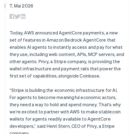
Portugal
Data Pipeline
Geldmanagement
Marktplatz auf
7. Mai 2026
Zugriff auf mehr als
Datensynchronisierung
Português
English
Produkt-Roadmap
Plattformen
Grundlagen der
125
Rumänien
Stripe Sessions
SaaS
Abonnementverwaltung
Terminal
Karriere
English
Zahlungen vor Ort
Newsroom
Schweden
So setzen Sie
Authorization
Stripe Press
nutzungsbasierte
Svenska
English
Today, AWS announced AgentCore payments, a new
Boost
Abrechnung um
Schweiz
set of features in Amazon Bedrock AgentCore that
Nach Branche
Optimierung der
Stablecoin-gestützte
Deutsch
Français
Italiano
English
Autorisierungsraten
enables AI agents to instantly access and pay for what
Karten ausgeben: So
Singapur
Link
KI-Unternehmen
Kontakt
geht´s
they use, including web content, APIs, MCP servers, and
English
简体中文
Beschleunigter
Creator Economy
Bereitstellung und
Slowakei
other agents. Privy, a Stripe company, is providing the
Bezahlvorgang
Gaming
Verwaltung von
Sales-Team
English
Financial
Bewirtung, Reisen und
wallet infrastructure and payment rails that power the
Diensten mit Agenten
kontaktieren
Connections
Freizeit
Partner werden
Slowenien
first set of capabilities, alongside Coinbase.
Verbundene
Versicherungen
English
Italiano
Medien und
Finanzdaten
Sonderverwaltungsregion Hongkong,
Unterhaltung
“Stripe is building the economic infrastructure for AI.
Ressourcen
China
Gemeinnützige
For agents to become meaningful economic actors,
Organisationen
English
简体中文
they need a way to hold and spend money. That’s why
Fachdienstleistungen
App-Integrationen
Spanien
Mehr
Öffentlicher Sektor
Code-Beispiele
we’re excited to partner with AWS to make stablecoin
Español
English
Product roadmap
Einzelhandel
Entwickler-Blog
Thailand
wallets for agents readily available to AgentCore
Ausblick
API-Status
ไทย
English
developers,” said Henri Stern, CEO of Privy, a Stripe
Radar
Tschechische Republik
company.