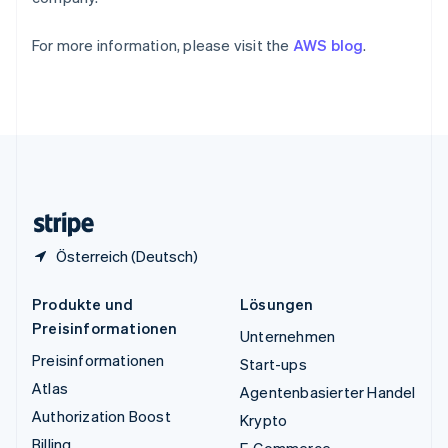
Betrugsprävention
English
Ecosystem
Ungarn
Atlas
For more information, please visit the
AWS blog
.
English
Start-up-Gründung
Partner
Vereinigte Arabische Emirate
Stripe App-Marktplatz
Climate
English
CO₂-Entnahme
Vereinigte Staaten
English
Español
简体中文
Identity
Vereinigtes Königreich
Online-Identitätsprüfung
English
Zypern
English
Österreich (Deutsch)
Stripe-Sessions 2026
Erfahren Sie, wie Stripe Lösungen für die Wirts
Produkte und
Lösungen
Jetzt ansehen
Preisinformationen
Unternehmen
Preisinformationen
Start-ups
Atlas
Agentenbasierter Handel
Authorization Boost
Krypto
Billing