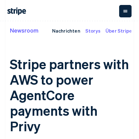
Liechtenstein
Deutsch
English
Litauen
English
Luxemburg
Newsroom
Nachrichten
Storys
Über Stripe
Nach Phase
Dokumentation
Wissenswertes
Français
Deutsch
English
Payments
Umsatz
Malaysia
Unternehmen
Stripe-Dokumentation
Blog
English
简体中文
Payments
Billing
Start-ups
API-Referenz
Kundenstories
Malta
Online-Zahlungen
Wiederkehrender Umsatz
Bibliotheken und SDKs
Leitfäden
English
Stripe partners with
Managed Payments
Metronome
Stripe Apps
Nutzungsbasierte
Mexiko
Lösung für
Abrechnung
Español
English
AWS to power
Nach Use Case
eingetragene
Abonnements
Neuseeland
Support
Händler/innen
Payment links
Abonnementverwaltung
English
Leitfäden
Agentenbasierter
No-Code-
Invoicing
AgentCore
Niederlande
Handel
Support anfordern
Zahlungen
Einmalig oder wiederkehrend
Nederlands
English
Crypto
Grundlagen: Online-
Verwaltete Support-
Checkout
Tax
Norwegen
E-Commerce
Zahlungen akzeptieren
Pläne
payments with
Vorgefertigte
Verkaufs- und USt.-
English
Embedded Finance
Fachdienstleistungen
Zahlungs-UIs
Optimierung
Österreich
Finanzautomatisierung
So integrieren Sie einen
Elements
Revenue Recognition
Privy
vorkonfigurierten
Deutsch
English
Flexible UI-
Buchhaltungsautomatisierung
Globale Unternehmen
Bezahlvorgang
Polen
Komponenten
Stripe Sigma
In-App-Zahlungen
So bauen Sie eine
Benutzerdefinierte Berichte
English
Zahlungsmethoden
Unternehmen
Marktplätze
Plattform oder einen