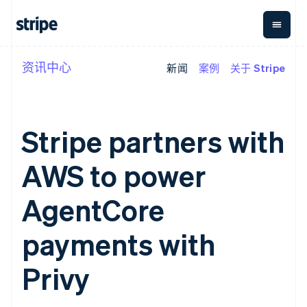
立陶宛
English
列支敦士登
Deutsch
English
卢森堡
资讯中心
新闻
案例
关于 Stripe
按企业阶段
文档
学习
支付
营收
资金管
平台
Français
Deutsch
English
理
易市
罗马尼亚
大型企业
Stripe 文档
博客
English
Payments
Billing
初创企业
API 参考文档
客户案例
马尔他
在线支付
经常性收入
Global
Conn
库与 SDK
指南
Stripe partners with
Managed
Metronome
English
Payouts
Stripe Apps
Payments
按用量计费
马来西亚
平台
备案商家解决
Subscriptions
向第三
English
简体中文
AWS to power
按应用场景
方案
方打款
支持
美国
订阅管理
Payment links
Crypto
指南
English
Español
简体中文
智能体商务
Invoicing
钱包、
AgentCore
墨西哥
加密货币
获取支持
无代码支付
一次性或定期
稳定币
电子商务
接受线上付款
托管支持方案
Checkout
账单
Español
English
发行和
嵌入式金融
实施预置结账流程
专业服务
payments with
预构建支付界
挪威
Tax
发卡基
财务自动化
构建平台或交易市场
面
销售税和增值
English
础设施
全球化企业
管理订阅
Elements
税自动化
葡萄牙
Privy
应用内支付
提供按用量计费
灵活的 UI 组件
Revenue
Português
English
交易市场
发行稳定币支持的支付卡
Payment
Recognition
公司
日本
资金管理
通过智能体配置和管理服
methods
会计自动化
日本語
English
平台
务