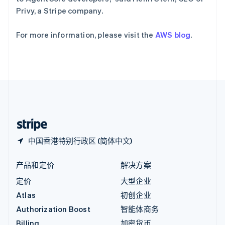
意大利
Privy, a Stripe company.
Italiano
English
印度
For more information, please visit the
AWS blog
.
Stripe Sessions 2026
English
了解 Stripe 如何为 AI 构建经济基础设施。
英国
立即观看
English
直布罗陀
English
中国内地
简体中文
English
中国香港特别行政区
English
简体中文
中国香港特别行政区 (简体中文)
产品和定价
解决方案
定价
大型企业
Atlas
初创企业
Authorization Boost
智能体商务
Billing
加密货币