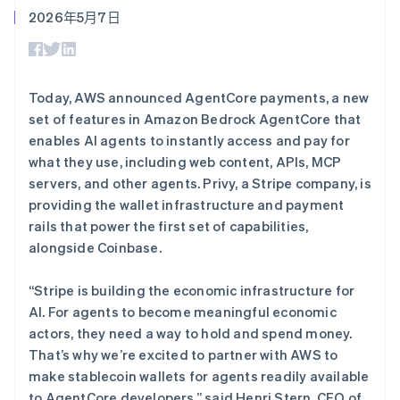
接入 125+ 种支
Stripe Sigma
产品路线图
瑞典
SaaS
2026年5月7日
付方式
自定义报告
Sessions 年度大会
Svenska
English
Authorization
Data Pipeline
招聘
瑞士
Boost
数据同步
资讯中心
Deutsch
Français
Italiano
English
支付成功率优
资源
Stripe Press
塞浦路斯
化
按行业
Today, AWS announced AgentCore payments, a new
English
Link
应用集成
斯洛伐克
set of features in Amazon Bedrock AgentCore that
加速结账
AI 企业
代码示例
English
创作者经济
开发者博客
enables AI agents to instantly access and pay for
联系
斯洛文尼亚
游戏
API 状态
what they use, including web content, APIs, MCP
酒店、旅游与休闲
English
Italiano
联系销售
servers, and other agents. Privy, a Stripe company, is
保险
泰国
成为合作伙伴
更多
媒体与娱乐
providing the wallet infrastructure and payment
ไทย
English
Product roadmap
非营利组织
希腊
rails that power the first set of capabilities,
了解未来规划
专业服务
English
alongside Coinbase.
公共部门
Radar
零售
西班牙
欺诈防范
Español
English
“Stripe is building the economic infrastructure for
Atlas
新加坡
AI. For agents to become meaningful economic
初创企业注册
English
简体中文
actors, they need a way to hold and spend money.
生态系统
新西兰
Climate
That’s why we’re excited to partner with AWS to
碳移除
English
合作伙伴
匈牙利
make stablecoin wallets for agents readily available
Stripe App Marketplace
English
to AgentCore developers,” said Henri Stern, CEO of