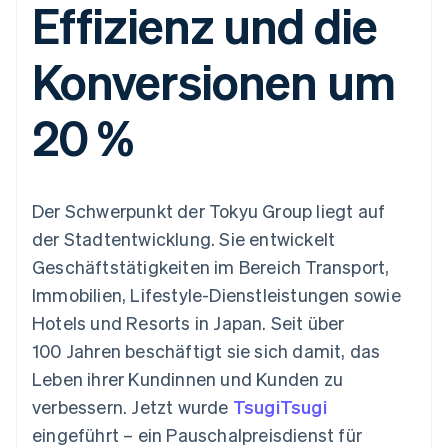
Effizienz und die
Data Pipeline
Geldmanagement
Marktplatz auf
Zugriff auf mehr als
Datensynchronisierung
Produkt-Roadmap
Plattformen
Grundlagen der
125
Stripe Sessions
SaaS
Abonnementverwaltung
Konversionen um
Terminal
Karriere
Zahlungen vor Ort
Newsroom
So setzen Sie
Authorization
Stripe Press
nutzungsbasierte
20 %
Boost
Abrechnung um
Nach Branche
Optimierung der
Stablecoin-gestützte
Autorisierungsraten
Karten ausgeben: So
Link
KI-Unternehmen
Kontakt
geht´s
Beschleunigter
Creator Economy
Bereitstellung und
Der Schwerpunkt der Tokyu Group liegt auf
Bezahlvorgang
Gaming
Verwaltung von
Sales-Team
Financial
Bewirtung, Reisen und
Diensten mit Agenten
kontaktieren
der Stadtentwicklung. Sie entwickelt
Connections
Freizeit
Partner werden
Verbundene
Versicherungen
Geschäftstätigkeiten im Bereich Transport,
Medien und
Finanzdaten
Immobilien, Lifestyle-Dienstleistungen sowie
Unterhaltung
Ressourcen
Gemeinnützige
Hotels und Resorts in Japan. Seit über
Organisationen
100 Jahren beschäftigt sie sich damit, das
Fachdienstleistungen
App-Integrationen
Mehr
Öffentlicher Sektor
Code-Beispiele
Leben ihrer Kundinnen und Kunden zu
Product roadmap
Einzelhandel
Entwickler-Blog
verbessern. Jetzt wurde
Ausblick
TsugiTsugi
API-Status
eingeführt – ein Pauschalpreisdienst für
Radar