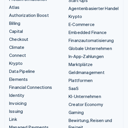
Start-ups
Atlas
Agentenbasierter Handel
Authorization Boost
Krypto
Billing
E-Commerce
Capital
Embedded Finance
Checkout
Finanzautomatisierung
Climate
Globale Unternehmen
Connect
In-App-Zahlungen
Krypto
Marktplätze
Data Pipeline
Geldmanagement
Elements
Plattformen
Financial Connections
SaaS
Identity
KI-Unternehmen
Invoicing
Creator Economy
Issuing
Gaming
Link
Bewirtung, Reisen und
Managed Payments
Freizeit