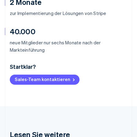
2 Monate
zur Implementierung der Lösungen von Stripe
40.000
neue Mitglieder nur sechs Monate nach der
Markteinführung
Startklar?
Australien
English
Belgien
Sales-Team kontaktieren
Nederlands
Français
Deutsch
English
Brasilien
Português
English
Bulgarien
English
Dänemark
English
Deutschland
Lesen Sie weitere
Deutsch
English