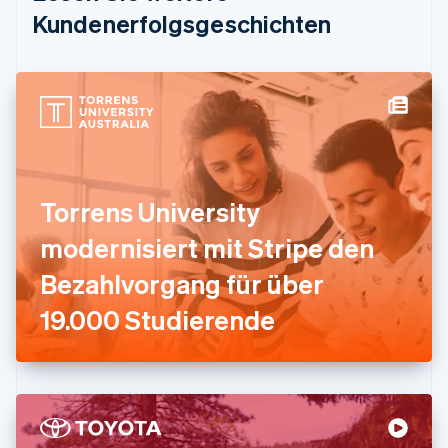
Estland
Kundenerfolgsgeschichten
English
Festlandchina
简体中文
English
Finnland
English
Svenska
Frankreich
Français
English
Gibraltar
English
Torrens University
Griechenland
English
modernisiert mit Stripe den
Indien
Bezahlvorgang für über
English
Irland
19.000 Studierende
English
Italien
Italiano
English
Japan
日本語
English
Kanada
English
Français