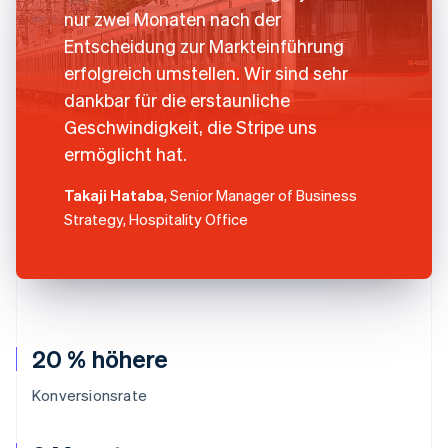
nur zwei Monaten nach der
Entscheidung zur Markteinführung
erfolgreich umstellen. Wir sind sehr
dankbar für die erstaunliche
Geschwindigkeit, die Stripe uns
ermöglicht hat.
Takaji Hataba
, Senior Manager of Business
Strategy, Hospitality Office
20 % höhere
Konversionsrate