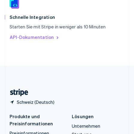
Español
English
Thailand
ไทย
English
Schnelle Integration
Tschechische Republik
Starten Sie mit Stripe in weniger als 10 Minuten
English
Ungarn
API-Dokumentation
English
Vereinigte Arabische Emirate
English
Vereinigte Staaten
English
Español
简体中文
Vereinigtes Königreich
English
Zypern
English
Schweiz (Deutsch)
Produkte und
Lösungen
Preisinformationen
Unternehmen
Preisinformationen