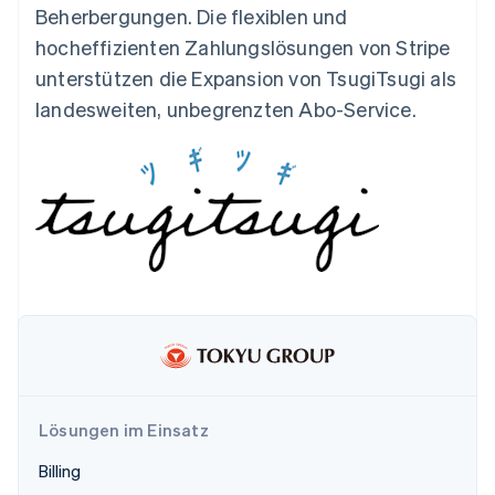
Betrugsprävention
Beherbergungen. Die flexiblen und
Ecosystem
Atlas
hocheffizienten Zahlungslösungen von Stripe
Start-up-Gründung
Partner
unterstützen die Expansion von TsugiTsugi als
Stripe App-Marktplatz
Climate
landesweiten, unbegrenzten Abo-Service.
CO₂-Entnahme
Identity
Online-Identitätsprüfung
Stripe-Sessions 2026
Erfahren Sie, wie Stripe Lösungen für die Wirtschaft
Jetzt ansehen
Lösungen im Einsatz
Billing