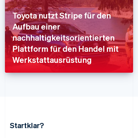
Kroatien
English
Italiano
Toyota nutzt Stripe für den
Lettland
English
Aufbau einer
Liechtenstein
Deutsch
English
nachhaltigkeitsorientierten
Litauen
Plattform für den Handel mit
English
Luxemburg
Werkstattausrüstung
Français
Deutsch
English
Malaysia
English
简体中文
Malta
English
Mexiko
Español
English
Neuseeland
English
Niederlande
Nederlands
English
Startklar?
Norwegen
English