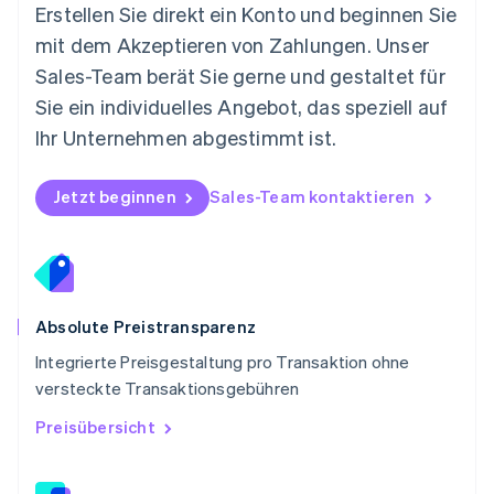
Österreich
Erstellen Sie direkt ein Konto und beginnen Sie
Deutsch
English
mit dem Akzeptieren von Zahlungen. Unser
Polen
Sales-Team berät Sie gerne und gestaltet für
English
Portugal
Sie ein individuelles Angebot, das speziell auf
Português
English
Ihr Unternehmen abgestimmt ist.
Rumänien
English
Schweden
Jetzt beginnen
Sales-Team kontaktieren
Svenska
English
Schweiz
Deutsch
Français
Italiano
English
Singapur
English
简体中文
Slowakei
Absolute Preistransparenz
English
Integrierte Preisgestaltung pro Transaktion ohne
Slowenien
versteckte Transaktionsgebühren
English
Italiano
Sonderverwaltungsregion Hongkong,
Preisübersicht
China
English
简体中文
Spanien