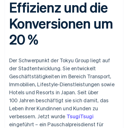
Effizienz und die
Data Pipeline
Geldmanagement
Marktplatz auf
Zugriff auf mehr als
Datensynchronisierung
Produkt-Roadmap
Plattformen
Grundlagen der
125
Stripe Sessions
SaaS
Abonnementverwaltung
Konversionen um
Terminal
Karriere
Zahlungen vor Ort
Newsroom
So setzen Sie
Authorization
Stripe Press
nutzungsbasierte
20 %
Boost
Abrechnung um
Nach Branche
Optimierung der
Stablecoin-gestützte
Autorisierungsraten
Karten ausgeben: So
Link
KI-Unternehmen
Kontakt
geht´s
Beschleunigter
Creator Economy
Bereitstellung und
Der Schwerpunkt der Tokyu Group liegt auf
Bezahlvorgang
Gaming
Verwaltung von
Sales-Team
Financial
Bewirtung, Reisen und
Diensten mit Agenten
kontaktieren
der Stadtentwicklung. Sie entwickelt
Connections
Freizeit
Partner werden
Verbundene
Versicherungen
Geschäftstätigkeiten im Bereich Transport,
Medien und
Finanzdaten
Immobilien, Lifestyle-Dienstleistungen sowie
Unterhaltung
Ressourcen
Gemeinnützige
Hotels und Resorts in Japan. Seit über
Organisationen
100 Jahren beschäftigt sie sich damit, das
Fachdienstleistungen
App-Integrationen
Mehr
Öffentlicher Sektor
Code-Beispiele
Leben ihrer Kundinnen und Kunden zu
Product roadmap
Einzelhandel
Entwickler-Blog
verbessern. Jetzt wurde
Ausblick
TsugiTsugi
API-Status
eingeführt – ein Pauschalpreisdienst für
Radar