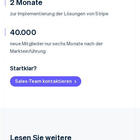
2 Monate
zur Implementierung der Lösungen von Stripe
40.000
neue Mitglieder nur sechs Monate nach der
Markteinführung
Startklar?
Australien
English
Belgien
Sales-Team kontaktieren
Nederlands
Français
Deutsch
English
Brasilien
Português
English
Bulgarien
English
Dänemark
English
Deutschland
Lesen Sie weitere
Deutsch
English