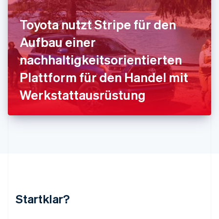
Kroatien
English
Italiano
Toyota nutzt Stripe für den
Lettland
English
Aufbau einer
Liechtenstein
Deutsch
English
nachhaltigkeitsorientierten
Litauen
Plattform für den Handel mit
English
Luxemburg
Werkstattausrüstung
Français
Deutsch
English
Malaysia
English
简体中文
Malta
English
Mexiko
Español
English
Neuseeland
English
Niederlande
Nederlands
English
Startklar?
Norwegen
English