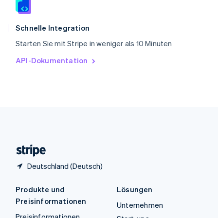
Español
English
Thailand
ไทย
English
Schnelle Integration
Tschechische Republik
Starten Sie mit Stripe in weniger als 10 Minuten
English
Ungarn
API-Dokumentation
English
Vereinigte Arabische Emirate
English
Vereinigte Staaten
English
Español
简体中文
Vereinigtes Königreich
English
Zypern
English
Deutschland (Deutsch)
Produkte und
Lösungen
Preisinformationen
Unternehmen
Preisinformationen