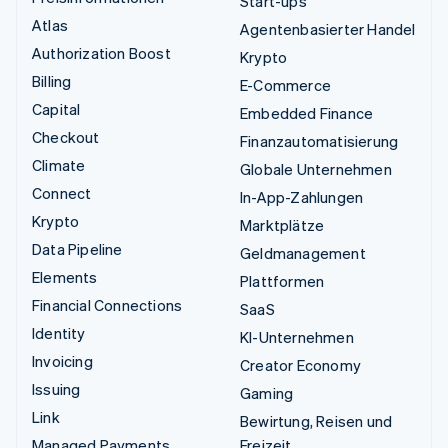
Start-ups
Atlas
Agentenbasierter Handel
Authorization Boost
Krypto
Billing
E-Commerce
Capital
Embedded Finance
Checkout
Finanzautomatisierung
Climate
Globale Unternehmen
Connect
In-App-Zahlungen
Krypto
Marktplätze
Data Pipeline
Geldmanagement
Elements
Plattformen
Financial Connections
SaaS
Identity
KI-Unternehmen
Invoicing
Creator Economy
Issuing
Gaming
Link
Bewirtung, Reisen und
Managed Payments
Freizeit