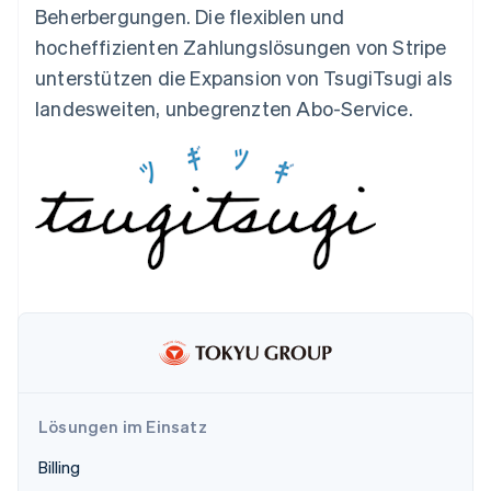
Betrugsprävention
Beherbergungen. Die flexiblen und
Ecosystem
Atlas
hocheffizienten Zahlungslösungen von Stripe
Start-up-Gründung
Partner
unterstützen die Expansion von TsugiTsugi als
Stripe App-Marktplatz
Climate
landesweiten, unbegrenzten Abo-Service.
CO₂-Entnahme
Identity
Online-Identitätsprüfung
Stripe-Sessions 2026
Erfahren Sie, wie Stripe Lösungen für die W
Jetzt ansehen
Lösungen im Einsatz
Billing