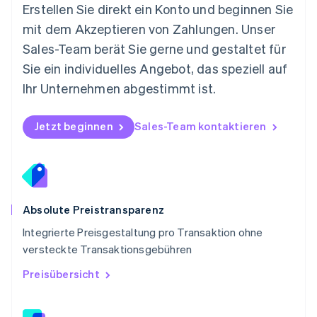
Österreich
Erstellen Sie direkt ein Konto und beginnen Sie
Deutsch
English
mit dem Akzeptieren von Zahlungen. Unser
Polen
Sales-Team berät Sie gerne und gestaltet für
English
Portugal
Sie ein individuelles Angebot, das speziell auf
Português
English
Ihr Unternehmen abgestimmt ist.
Rumänien
English
Schweden
Jetzt beginnen
Sales-Team kontaktieren
Svenska
English
Schweiz
Deutsch
Français
Italiano
English
Singapur
English
简体中文
Slowakei
Absolute Preistransparenz
English
Integrierte Preisgestaltung pro Transaktion ohne
Slowenien
versteckte Transaktionsgebühren
English
Italiano
Sonderverwaltungsregion Hongkong,
Preisübersicht
China
English
简体中文
Spanien