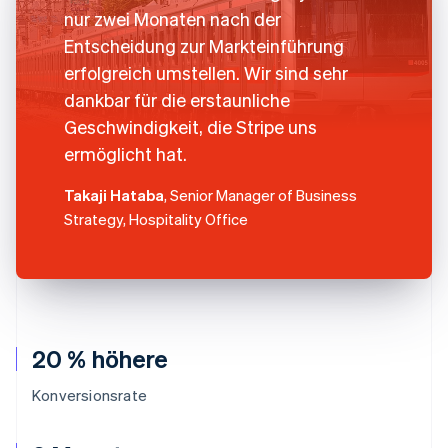
nur zwei Monaten nach der
Entscheidung zur Markteinführung
erfolgreich umstellen. Wir sind sehr
dankbar für die erstaunliche
Geschwindigkeit, die Stripe uns
ermöglicht hat.
Takaji Hataba
, Senior Manager of Business
Strategy, Hospitality Office
20 % höhere
Konversionsrate