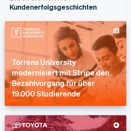
Estland
Kundenerfolgsgeschichten
English
Festlandchina
简体中文
English
Finnland
English
Svenska
Frankreich
Français
English
Gibraltar
English
Torrens University
Griechenland
English
modernisiert mit Stripe den
Indien
Bezahlvorgang für über
English
Irland
19.000 Studierende
English
Italien
Italiano
English
Japan
日本語
English
Kanada
English
Français