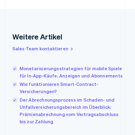
Français
English
Gibraltar
English
Griechenland
English
Weitere Artikel
Indien
English
Sales-Team kontaktieren
Irland
English
Italien
Monetarisierungsstrategien für mobile Spiele
Italiano
English
Japan
für In-App-Käufe, Anzeigen und Abonnements
日本語
English
Wie funktionieren Smart-Contract-
Kanada
Versicherungen?
English
Français
Kroatien
Der Abrechnungsprozess im Schaden- und
English
Italiano
Unfallversicherungsbereich im Überblick:
Lettland
Prämienabrechnung vom Vertragsabschluss
English
bis zur Zahlung
Liechtenstein
Deutsch
English
Litauen