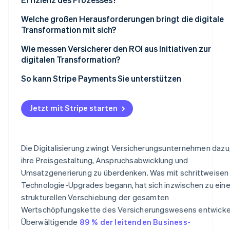
Nutzungsbasierte und On-Demand-Modelle führen zu
Digital-native Wettbewerber bewegen sich schneller
einer Neudefinition der Preisgestaltung
Welche großen Herausforderungen bringt die digitale
Transformation mit sich?
Regulierung und Risiken werden komplexer
Mikroversicherungen werden wirtschaftlich tragbar
Wie messen Versicherer den ROI aus Initiativen zur
Plattformpartnerschaften erschließen neue
digitalen Transformation?
Umsatzwege
So kann Stripe Payments Sie unterstützen
Daten ermöglichen Wachstum
Mehrwertdienste vertiefen die Kundenbeziehungen
Jetzt mit Stripe starten
Die Digitalisierung zwingt Versicherungsunternehmen dazu
ihre Preisgestaltung, Anspruchsabwicklung und
Umsatzgenerierung zu überdenken. Was mit schrittweisen
Technologie-Upgrades begann, hat sich inzwischen zu eine
strukturellen Verschiebung der gesamten
Wertschöpfungskette des Versicherungswesens entwickel
Überwältigende
89 % der leitenden Business-