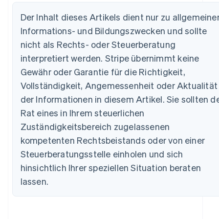
Der Inhalt dieses Artikels dient nur zu allgemeine
Informations- und Bildungszwecken und sollte
Australien
nicht als Rechts- oder Steuerberatung
English
interpretiert werden. Stripe übernimmt keine
Belgien
Gewähr oder Garantie für die Richtigkeit,
Nederlands
Français
Deutsch
English
Brasilien
Vollständigkeit, Angemessenheit oder Aktualität
Português
English
der Informationen in diesem Artikel. Sie sollten d
Bulgarien
Rat eines in Ihrem steuerlichen
English
Dänemark
Zuständigkeitsbereich zugelassenen
English
kompetenten Rechtsbeistands oder von einer
Deutschland
Deutsch
English
Steuerberatungsstelle einholen und sich
Estland
hinsichtlich Ihrer speziellen Situation beraten
English
Festlandchina
lassen.
简体中文
English
Finnland
English
Svenska
Frankreich