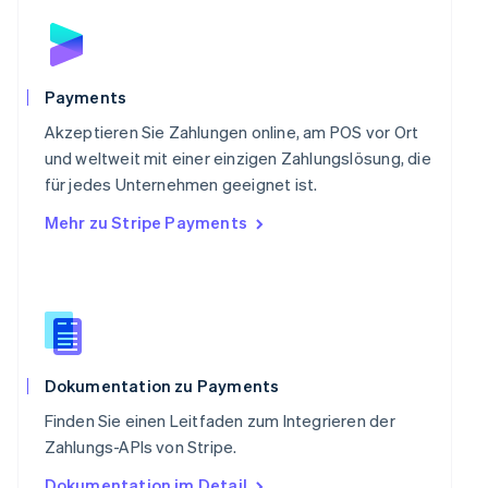
English
Schweden
Svenska
English
Schweiz
Payments
Deutsch
Français
Italiano
English
Singapur
Akzeptieren Sie Zahlungen online, am POS vor Ort
English
简体中文
und weltweit mit einer einzigen Zahlungslösung, die
Slowakei
für jedes Unternehmen geeignet ist.
English
Mehr zu Stripe Payments
Slowenien
English
Italiano
Sonderverwaltungsregion Hongkong,
China
English
简体中文
Spanien
Español
English
Thailand
Dokumentation zu Payments
ไทย
English
Finden Sie einen Leitfaden zum Integrieren der
Tschechische Republik
Zahlungs-APIs von Stripe.
English
Ungarn
Dokumentation im Detail