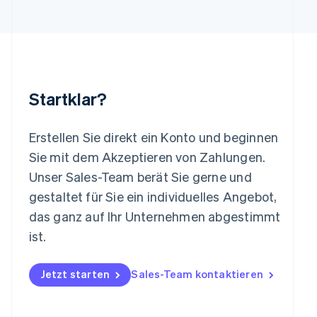
English
Luxemburg
Français
Deutsch
English
Malaysia
English
简体中文
Malta
Startklar?
English
Mexiko
Español
English
Erstellen Sie direkt ein Konto und beginnen
Neuseeland
Sie mit dem Akzeptieren von Zahlungen.
English
Niederlande
Unser Sales-Team berät Sie gerne und
Nederlands
English
gestaltet für Sie ein individuelles Angebot,
Norwegen
das ganz auf Ihr Unternehmen abgestimmt
English
Österreich
ist.
Deutsch
English
Polen
Jetzt starten
Sales-Team kontaktieren
English
Portugal
Português
English
Rumänien