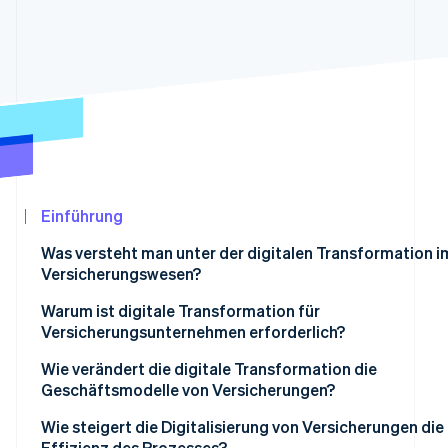
Betrugsprävention
Ecosystem
Atlas
Start-up-Gründung
Partner
Stripe App-Marktplatz
Climate
CO₂-Entnahme
Identity
Online-Identitätsprüfung
Einführung
Was versteht man unter der digitalen Transformation i
Stripe-Sessions 2026
Versicherungswesen?
Erfahren Sie, wie Stripe Lösungen für die Wir
Jetzt ansehen
Warum ist digitale Transformation für
Versicherungsunternehmen erforderlich?
Kundenerwartungen sind gestiegen
Wie verändert die digitale Transformation die
Geschäftsmodelle von Versicherungen?
Margen erfordern kompromisslose Effizienz
Eingebettete Versicherungen erweitern den Vertrieb
Wie steigert die Digitalisierung von Versicherungen die
Daten bestimmen die Wettbewerbsfähigkeit
Effizienz des Prozesses?