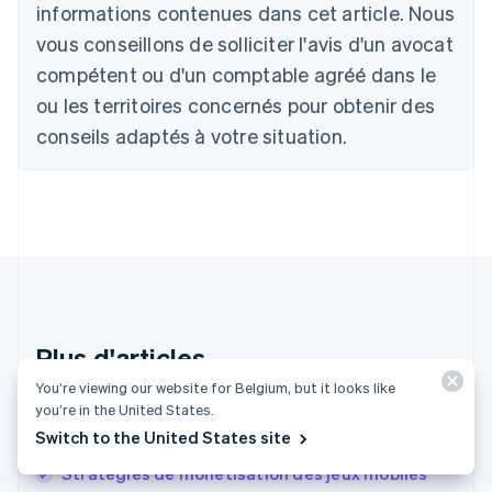
informations contenues dans cet article. Nous
Nederlands
Français
Deutsch
English
Brésil
vous conseillons de solliciter l'avis d'un avocat
Português
English
compétent ou d'un comptable agréé dans le
Bulgarie
ou les territoires concernés pour obtenir des
English
Canada
conseils adaptés à votre situation.
English
Français
Chine continentale
简体中文
English
Chypre
English
Croatie
English
Italiano
Danemark
English
Émirats arabes unis
Plus d'articles
English
You’re viewing our website for Belgium, but it looks like
Espagne
Contacter notre équipe
you’re in the United States.
Español
English
Switch to the United States site
Estonie
English
Stratégies de monétisation des jeux mobiles
États-Unis