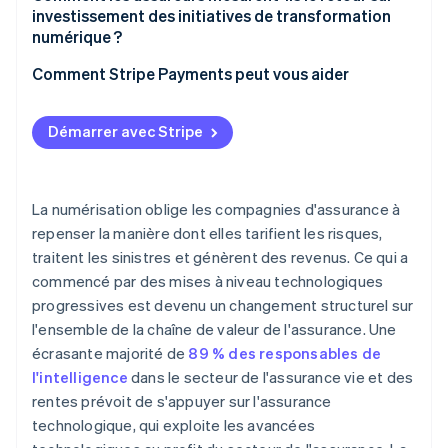
investissement des initiatives de transformation
Les partenariats plateforme créent de nouvelles
numérique ?
sources de revenus
Comment Stripe Payments peut vous aider
Données propices à la croissance
Les services à valeur ajoutée renforcent la relation
Démarrer avec Stripe
client
La numérisation oblige les compagnies d'assurance à
repenser la manière dont elles tarifient les risques,
traitent les sinistres et génèrent des revenus. Ce qui a
commencé par des mises à niveau technologiques
progressives est devenu un changement structurel sur
l'ensemble de la chaîne de valeur de l'assurance. Une
écrasante majorité de
89 % des responsables de
l'intelligence
dans le secteur de l'assurance vie et des
rentes prévoit de s'appuyer sur l'assurance
technologique, qui exploite les avancées