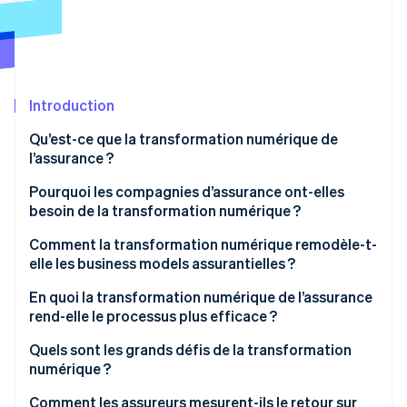
Découvrez les prochaines évolutions
Commerce en ligne
Radar
Prévention de la fraude
Écosystème
Atlas
Constitution de start-up
Introduction
Partenaires
Climate
Stripe App Marketplace
Qu’est-ce que la transformation numérique de
Élimination du carbone
l’assurance ?
Identity
Vérification de l'identité
Pourquoi les compagnies d’assurance ont-elles
besoin de la transformation numérique ?
Les attentes des clients ont augmenté
Comment la transformation numérique remodèle-t-
elle les business models assurantielles ?
Les marges exigent une efficacité implacable
Stripe Sessions 2026
L’assurance intégrée élargit la distribution
En quoi la transformation numérique de l’assurance
Données déterminant la compétitivité
Découvrez comment Stripe construit l’infrastructure écono
rend-elle le processus plus efficace ?
Regarder la vidéo
Les modèles basés sur l’usage et à la demande
Les concurrents natifs du numérique vont plus vite
redéfinissent la tarification
Quels sont les grands défis de la transformation
numérique ?
La réglementation et les risques deviennent plus
La micro-assurance devient économiquement
complexes
viable
Comment les assureurs mesurent-ils le retour sur