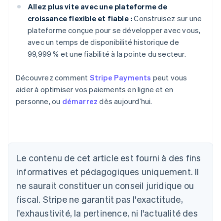
Allez plus vite avec une plateforme de
croissance flexible et fiable :
Construisez sur une
plateforme conçue pour se développer avec vous,
avec un temps de disponibilité historique de
99,999 % et une fiabilité à la pointe du secteur.
Découvrez comment
Stripe Payments
peut vous
aider à optimiser vos paiements en ligne et en
personne, ou
démarrez
dès aujourd’hui.
Le contenu de cet article est fourni à des fins
Allemagne
Deutsch
English
informatives et pédagogiques uniquement. Il
Australie
ne saurait constituer un conseil juridique ou
English
Autriche
fiscal. Stripe ne garantit pas l'exactitude,
Deutsch
English
l'exhaustivité, la pertinence, ni l'actualité des
Belgique