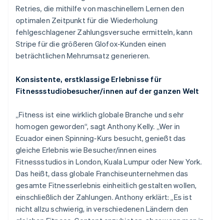
Retries, die mithilfe von maschinellem Lernen den
Australien
optimalen Zeitpunkt für die Wiederholung
English
fehlgeschlagener Zahlungsversuche ermitteln, kann
Belgien
Stripe für die größeren Glofox-Kunden einen
Nederlands
Français
Deutsch
English
Brasilien
beträchtlichen Mehrumsatz generieren.
Português
English
Bulgarien
Konsistente, erstklassige Erlebnisse für
English
Fitnessstudiobesucher/innen auf der ganzen Welt
Dänemark
English
Deutschland
„Fitness ist eine wirklich globale Branche und sehr
Deutsch
English
homogen geworden“, sagt Anthony Kelly. „Wer in
Estland
Ecuador einen Spinning-Kurs besucht, genießt das
English
gleiche Erlebnis wie Besucher/innen eines
Festlandchina
Fitnessstudios in London, Kuala Lumpur oder New York.
简体中文
English
Finnland
Das heißt, dass globale Franchiseunternehmen das
English
Svenska
gesamte Fitnesserlebnis einheitlich gestalten wollen,
Frankreich
einschließlich der Zahlungen. Anthony erklärt: „Es ist
Français
English
nicht allzu schwierig, in verschiedenen Ländern den
Gibraltar