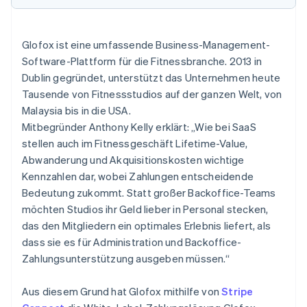
Betrugsprävention
Ecosystem
Atlas
Start-up-Gründung
Partner
Glofox ist eine umfassende Business-Management-
Stripe App-Marktplatz
Climate
Software-Plattform für die Fitnessbranche. 2013 in
CO₂-Entnahme
Dublin gegründet, unterstützt das Unternehmen heute
Identity
Tausende von Fitnessstudios auf der ganzen Welt, von
Online-Identitätsprüfung
Malaysia bis in die USA.
Mitbegründer Anthony Kelly erklärt: „Wie bei SaaS
stellen auch im Fitnessgeschäft Lifetime-Value,
Abwanderung und Akquisitionskosten wichtige
Kennzahlen dar, wobei Zahlungen entscheidende
Stripe-Sessions 2026
Bedeutung zukommt. Statt großer Backoffice-Teams
Erfahren Sie, wie Stripe Lösungen für die Wirts
möchten Studios ihr Geld lieber in Personal stecken,
Jetzt ansehen
das den Mitgliedern ein optimales Erlebnis liefert, als
dass sie es für Administration und Backoffice-
Zahlungsunterstützung ausgeben müssen.“
Aus diesem Grund hat Glofox mithilfe von
Stripe