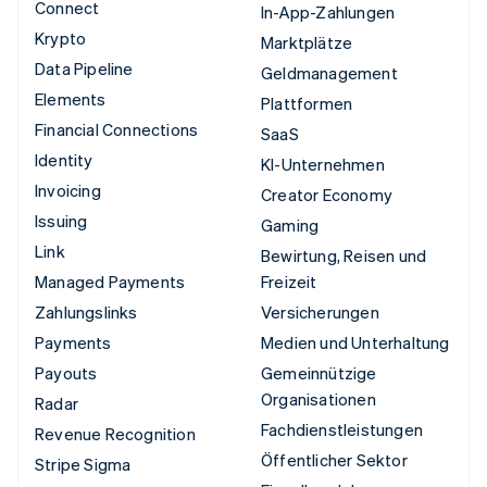
Connect
In-App-Zahlungen
Krypto
Marktplätze
Data Pipeline
Geldmanagement
Elements
Plattformen
Financial Connections
SaaS
Identity
KI-Unternehmen
Invoicing
Creator Economy
Issuing
Gaming
Link
Bewirtung, Reisen und
Managed Payments
Freizeit
Zahlungslinks
Versicherungen
Payments
Medien und Unterhaltung
Payouts
Gemeinnützige
Organisationen
Radar
Fachdienstleistungen
Revenue Recognition
Öffentlicher Sektor
Stripe Sigma