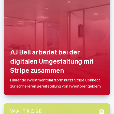
Français
Deutsch
English
Malaysia
English
简体中文
Malta
English
Mexiko
Español
English
Neuseeland
English
Niederlande
AJ Bell arbeitet bei der
Nederlands
English
Norwegen
digitalen Umgestaltung mit
English
Stripe zusammen
Österreich
Deutsch
English
Polen
Führende Investmentplattform nutzt Stripe Connect
English
zur schnelleren Bereitstellung von Investorengeldern
Portugal
Português
English
Rumänien
English
Schweden