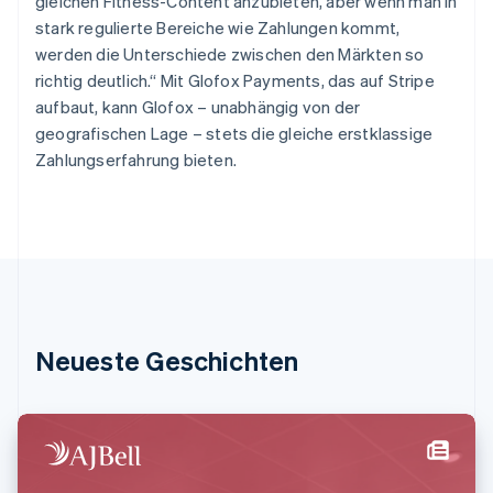
gleichen Fitness-Content anzubieten, aber wenn man in
English
Griechenland
stark regulierte Bereiche wie Zahlungen kommt,
English
werden die Unterschiede zwischen den Märkten so
Indien
richtig deutlich.“ Mit Glofox Payments, das auf Stripe
English
aufbaut, kann Glofox – unabhängig von der
Irland
geografischen Lage – stets die gleiche erstklassige
English
Zahlungserfahrung bieten.
Italien
Italiano
English
Japan
日本語
English
Kanada
English
Français
Kroatien
English
Italiano
Lettland
Neueste Geschichten
English
Liechtenstein
Deutsch
English
Litauen
English
Luxemburg