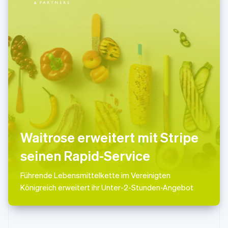
Svenska
English
Schweiz
Deutsch
Français
Italiano
English
Singapur
English
简体中文
Slowakei
English
Slowenien
English
Italiano
Sonderverwaltungsregion Hongkong,
China
English
简体中文
Spanien
Waitrose erweitert mit Stripe
Español
English
Thailand
seinen Rapid-Service
ไทย
English
Tschechische Republik
Führende Lebensmittelkette im Vereinigten
English
Königreich erweitert ihr Unter-2-Stunden-Angebot
Ungarn
English
Vereinigte Arabische Emirate
English