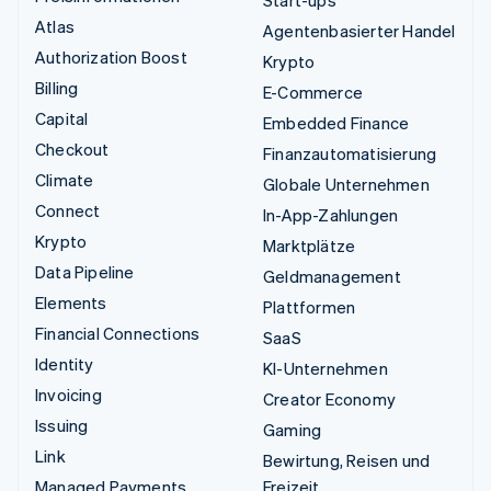
Start-ups
Atlas
Agentenbasierter Handel
Authorization Boost
Krypto
Billing
E-Commerce
Capital
Embedded Finance
Checkout
Finanzautomatisierung
Climate
Globale Unternehmen
Connect
In-App-Zahlungen
Krypto
Marktplätze
Data Pipeline
Geldmanagement
Elements
Plattformen
Financial Connections
SaaS
Identity
KI-Unternehmen
Invoicing
Creator Economy
Issuing
Gaming
Link
Bewirtung, Reisen und
Managed Payments
Freizeit