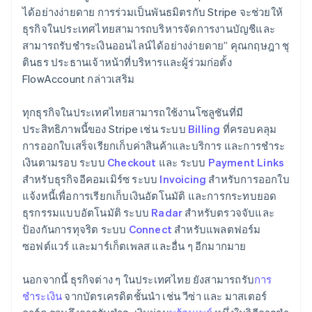
Kroatien
ได้อย่างง่ายดาย การร่วมเป็นพันธมิตรกับ Stripe จะช่วยให้
English
Italiano
ธุรกิจในประเทศไทยสามารถบริหารจัดการงานบัญชีและ
Lettland
สามารถรับชำระเงินออนไลน์ได้อย่างง่ายดาย” คุณกฤษฎา ชุ
English
Liechtenstein
ตินธร ประธานเจ้าหน้าที่บริหารและผู้ร่วมก่อตั้ง
Deutsch
English
FlowAccount กล่าวเสริม
Litauen
English
ทุกธุรกิจในประเทศไทยสามารถใช้งานโซลูชันที่มี
Luxemburg
ประสิทธิภาพนี้ของ Stripe เช่น ระบบ
Billing
ที่ครอบคลุม
Français
Deutsch
English
Malaysia
การออกใบเสร็จเรียกเก็บค่าสินค้าและบริการ และการชำระ
English
简体中文
เงินตามรอบ ระบบ
Checkout
และ ระบบ
Payment Links
Malta
สำหรับธุรกิจอีคอมเมิร์ซ ระบบ
Invoicing
สำหรับการออกใบ
English
แจ้งหนี้เพื่อการเรียกเก็บเงินอัตโนมัติ และการกระทบยอด
Mexiko
ธุรกรรมแบบอัตโนมัติ ระบบ
Radar
สำหรับตรวจจับและ
Español
English
ป้องกันการทุจริต ระบบ
Connect
สำหรับแพลตฟอร์ม
Neuseeland
ซอฟต์แวร์ และมาร์เก็ตเพลส และอื่น ๆ อีกมากมาย
English
Niederlande
Nederlands
English
นอกจากนี้ ธุรกิจต่าง ๆ ในประเทศไทย ยังสามารถรับ
การ
Norwegen
ชำระเงิน
จากบัตรเครดิตชั้นนำ เช่น วีซ่า และ มาสเตอร์
English