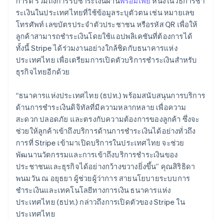
การ์ด รวมถึงการรับชำระเงินผ่าน
พร้อมเพย์
หนึ่งในวิธีการชํา
Österreich
ระเงินในประเทศไทยที่ใช้ข้อมูลระบุตัวตน เช่น หมายเลข
Deutsch
English
Polen
โทรศัพท์ เลขบัตรประจําตัวประชาชน หรือรหัส QR เพื่อให้
English
ลูกค้าสามารถชําระเงินโดยใช้แอปพลิเคชันที่ต้องการได้
Portugal
ทั้งนี้ Stripe ได้ร่วมงานอย่างใกล้ชิดกับธนาคารแห่ง
Português
English
ประเทศไทย เพื่อเตรียมการเปิดตัวบริการชําระเงินสําหรับ
Rumänien
ธุรกิจไทยอีกด้วย
English
Schweden
Svenska
English
“ธนาคารแห่งประเทศไทย (ธปท.) พร้อมสนับสนุนการบริการ
Schweiz
ด้านการชำระเงินดิจิทัลที่มีความหลากหลาย เพื่อความ
Deutsch
Français
Italiano
English
สะดวก ปลอดภัย และตรงกับความต้องการของลูกค้า ซึ่งจะ
Singapur
ช่วยให้ลูกค้าเข้าถึงบริการด้านการชำระเงินได้อย่างทั่วถึง
English
简体中文
Slowakei
การที่ Stripe เข้ามาเปิดบริการในประเทศไทย จะช่วย
English
พัฒนานวัตกรรมและการเข้าถึงบริการชำระเงินของ
Slowenien
ประชาชนและธุรกิจได้อย่างกว้างขวางยิ่งขึ้น” คุณสิริธิดา
English
Italiano
พนมวัน ณ อยุธยา ผู้ช่วยผู้ว่าการ สายนโยบายระบบการ
Sonderverwaltungsregion Hongkong,
ชำระเงินและเทคโนโลยีทางการเงิน ธนาคารแห่ง
China
ประเทศไทย (ธปท.) กล่าวถึงการเปิดตัวของ Stripe ใน
English
简体中文
ประเทศไทย
Spanien