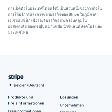
Español
English
Thailand
การเปิดตัวในประเทศไทยครั้งนี้ เป็นส่วนหนึ่งของภารกิจใน
ไทย
English
การให้บริการและการขยายธุรกิจของ Stripe ในภูมิภาค
Tschechische Republik
เอเชียแปซิฟิก เพื่อรองรับธุรกิจอย่างครอบคลุมใน
English
ออสเตรเลีย ฮ่องกง ญี่ปุ่น มาเลเซีย นิวซีแลนด์ สิงคโปร์ และ
Ungarn
ประเทศไทย
English
Vereinigte Arabische Emirate
English
Vereinigte Staaten
English
Español
简体中文
Vereinigtes Königreich
English
Zypern
English
Belgien (Deutsch)
Produkte und
Lösungen
Preisinformationen
Unternehmen
Preisinformationen