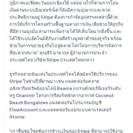
Estland
ภูมิภาคเอเชียตะวันออกเฉียงใต้ แต่อย่างไรก็ตามการโอน
English
เงินผ่านระบบอินเทอร์เน็ต ก็ยังมีความยุ่งยากและขาด
Festlandchina
ประสิทธิภาพอยู่ Stripe ต้องการกำจัดอุปสรรคเหล่านี้ด้วย
简体中文
English
การให้บริการโครงสร้างพื้นฐานทางการเงิน เพื่อช่วยให้ธุรกิจ
Finnland
ที่มีความมุ่งมั่น สามารถเพิ่มรายได้ให้เติบโตมากยิ่งขึ้น และ
English
Svenska
Frankreich
ได้ใช้ระบบอัตโนมัติกับงานที่สร้างมูลค่าต่ำของธุรกิจ พร้อม
Français
English
ช่วยในการขยายธุรกิจไปสู่ตลาดโลกโดยการบริหารจัดการ
Gibraltar
ที่สะดวกสบาย” คุณธีร์ ฉายากุล ผู้อำนวยการประจำ
English
ประเทศไทย บริษัท Stripe ประเทศไทยกล่าว
Griechenland
English
ธุรกิจหลายพันแห่งในประเทศไทยได้สมัครใช้บริการของ
Indien
Stripe ในช่วงปีที่ผ่านมา เช่น แพลตฟอร์มตลาด
English
Irland
อสังหาริมทรัพย์ออนไลน์
Baania
แบรนด์เฟอร์นิเจอร์ระดับ
English
หรู
Chanintr
โครงการรีสอร์ทพักตากอากาศ
Coconut
Italien
Beach Bungalows
แพลตฟอร์มโปรแกรมบัญชี
Italiano
English
FlowAccount
และแพลตฟอร์มออกแบบคาแรคเตอร์
Japan
Storior
日本語
English
Kanada
English
Français
“เราชื่นชมโซลูชันการชําระเงินของ Stripe ที่สามารถใช้งาน