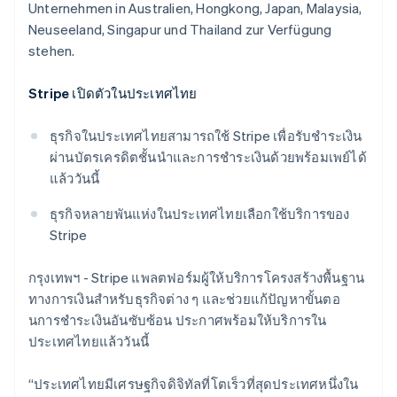
Unternehmen in Australien, Hongkong, Japan, Malaysia,
Neuseeland, Singapur und Thailand zur Verfügung
stehen.
Stripe เปิดตัวในประเทศไทย
ธุรกิจในประเทศไทยสามารถใช้ Stripe เพื่อรับชําระเงิน
ผ่านบัตรเครดิตชั้นนำและการชําระเงินด้วยพร้อมเพย์ได้
แล้ววันนี้
Australien
English
ธุรกิจหลายพันแห่งในประเทศไทยเลือกใช้บริการของ
Belgien
Stripe
Nederlands
Français
Deutsch
English
Brasilien
กรุงเทพฯ - Stripe แพลตฟอร์มผู้ให้บริการโครงสร้างพื้นฐาน
Português
English
Bulgarien
ทางการเงินสำหรับธุรกิจต่าง ๆ และช่วยแก้ปัญหาขั้นตอ
English
นการชําระเงินอันซับซ้อน ประกาศพร้อมให้บริการใน
Dänemark
ประเทศไทยแล้ววันนี้
English
Deutschland
“ประเทศไทยมีเศรษฐกิจดิจิทัลที่โตเร็วที่สุดประเทศหนึ่งใน
Deutsch
English