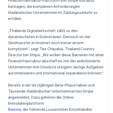
Finanzinfrastruktur-Plattform von Stripe soll dazu
Betrugsprävention
Ecosystem
beitragen, die komplexen Anforderungen
Atlas
thailändischer Unternehmen im Zahlungsverkehr zu
Start-up-Gründung
Partner
erfüllen.
Stripe App-Marktplatz
Climate
CO₂-Entnahme
„Thailands Digitalwirtschaft zählt zu den
Identity
dynamischsten in Südostasien. Dennoch ist der
Online-Identitätsprüfung
Geldtransfer im Internet noch immer enorm
kompliziert“, sagt Tee Chayakul, Thailand Country
Director bei Stripe. „Wir wollen diese Barrieren mit einer
Finanzinfrastruktur abschaffen, mit der ambitionierte
Unternehmen ihre Umsätze steigern, lästige Aufgaben
Stripe-Sessions 2026
Erfahren Sie, wie Stripe Lösungen für die Wirts
automatisieren und international expandieren können.“
Jetzt ansehen
Bereits in der letztjährigen Beta-Phase haben sich
Tausende thailändischer Unternehmen bei Stripe
angemeldet. Dazu gehören die Online-
Immobilienplattform
Baania
, der führende Luxusmöbel-Einzelhändler