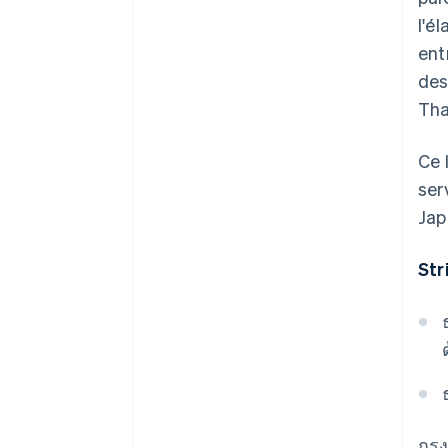
l'é
ent
des
Tha
Ce 
ser
Jap
Str
กรุ