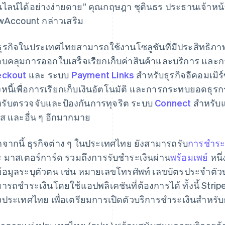
ไลน์ได้อย่างง่ายดาย” คุณกฤษฎา ชุตินธร ประธานเจ้าหน้าที
wAccount กล่าวเสริม
ธุรกิจในประเทศไทยสามารถใช้งานโซลูชันที่มีประสิทธิภาพ
บคลุมการออกใบเสร็จเรียกเก็บค่าสินค้าและบริการ แล
eckout
และ ระบบ
Payment Links
สำหรับธุรกิจอีคอมเมิ
งหนี้เพื่อการเรียกเก็บเงินอัตโนมัติ และการกระทบยอดธุ
รับตรวจจับและป้องกันการทุจริต ระบบ
Connect
สำหรับแ
ส และอื่น ๆ อีกมากมาย
จากนี้ ธุรกิจต่าง ๆ ในประเทศไทย ยังสามารถรับ
การชำระ
 มาสเตอร์การ์ด รวมถึงการรับชำระเงินผ่าน
พร้อมเพย์
หนึ่
ข้อมูลระบุตัวตน เช่น หมายเลขโทรศัพท์ เลขบัตรประจําตัวป
ารถชําระเงินโดยใช้แอปพลิเคชันที่ต้องการได้ ทั้งนี้ Stri
งประเทศไทย เพื่อเตรียมการเปิดตัวบริการชําระเงินสําหรับ