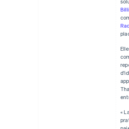
sol
Bill
co
Ra
pla
Ell
com
rep
d'i
app
Tha
ent
« L
pra
pai