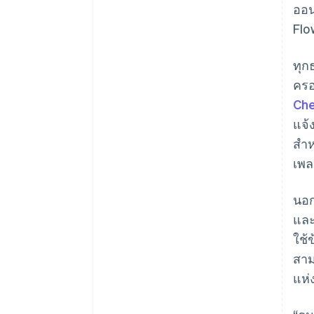
ออน
Flo
ทุก
ครอ
Ch
แจ้
สำห
เพล
นอก
และ
ใช้
สาม
แห่