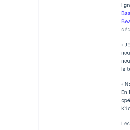
lig
Baa
Be
déd
« J
nou
nou
la 
« N
En 
opé
Kri
Les