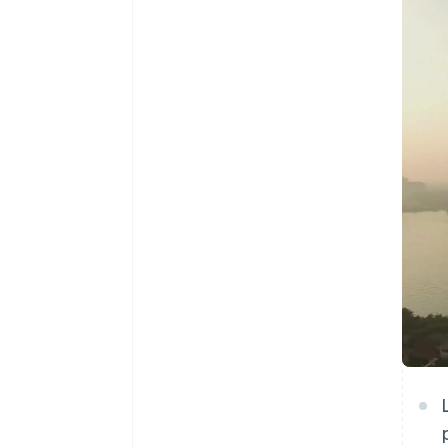
Authorization Boost
Acceptation optimisée
Link
Paiements accélérés
Financial Connections
Comptes financiers associés