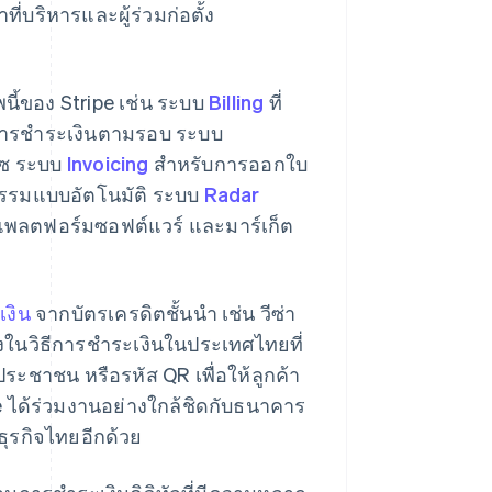
่บริหารและผู้ร่วมก่อตั้ง
นี้ของ Stripe เช่น ระบบ
Billing
ที่
ะการชำระเงินตามรอบ ระบบ
ร์ซ ระบบ
Invoicing
สำหรับการออกใบ
รกรรมแบบอัตโนมัติ ระบบ
Radar
พลตฟอร์มซอฟต์แวร์ และมาร์เก็ต
เงิน
จากบัตรเครดิตชั้นนำ เช่น วีซ่า
งในวิธีการชําระเงินในประเทศไทยที่
ระชาชน หรือรหัส QR เพื่อให้ลูกค้า
pe ได้ร่วมงานอย่างใกล้ชิดกับธนาคาร
ธุรกิจไทยอีกด้วย