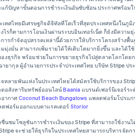
ยแก้ปัญหาขั้นตอนการชําระเงินอันซับซ้อน ประกาศพร้อมใ
ะเทศไทยมีเศรษฐกิจดิจิทัลที่โตเร็วที่สุดประเทศหนึ่งในภูม
างไรก็ตามการโอนเงินผ่านระบบอินเทอร์เน็ต ก็ยังมีความย
งการกำจัดอุปสรรคเหล่านี้ด้วยการให้บริการโครงสร้างพื้นฐา
มมุ่งมั่น สามารถเพิ่มรายได้ให้เติบโตมากยิ่งขึ้น และได้ใช
ของธุรกิจ พร้อมช่วยในการขยายธุรกิจไปสู่ตลาดโลกโดย
์ ฉายากุล ผู้อำนวยการประจำประเทศไทย บริษัท Stripe ป
กิจหลายพันแห่งในประเทศไทยได้สมัครใช้บริการของ Stripe
ดอสังหาริมทรัพย์ออนไลน์
Baania
แบรนด์เฟอร์นิเจอร์ระด
กอากาศ
Coconut Beach Bungalows
แพลตฟอร์มโปรแกร
ลตฟอร์มออกแบบคาแรคเตอร์
Storior
าชื่นชมโซลูชันการชําระเงินของ Stripe ที่สามารถใช้งานไ
 Stripe จะช่วยให้ธุรกิจในประเทศไทยสามารถบริหารจัด