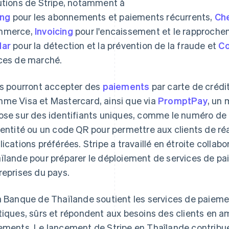
utions de Stripe, notamment à
ing
pour les abonnements et paiements récurrents,
Ch
mmerce,
Invoicing
pour l'encaissement et le rapproch
dar
pour la détection et la prévention de la fraude et
C
ces de marché.
es pourront accepter des
paiements
par carte de crédit
me Visa et Mastercard, ainsi que via
PromptPay
, un
ose sur des identifiants uniques, comme le numéro de 
dentité ou un code QR pour permettre aux clients de ré
lications préférées. Stripe a travaillé en étroite colla
ïlande pour préparer le déploiement de services de pa
reprises du pays.
a Banque de Thaïlande soutient les services de paiemen
tiques, sûrs et répondent aux besoins des clients en amé
ements. Le lancement de Stripe en Thaîlande contribuer