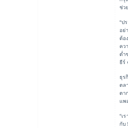
ช่ว
“ปร
อย่
ต้อ
ควา
ต่ำ
ธีร
ธุร
ตลา
ตา
แพ
“เร
กับ