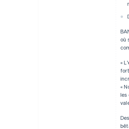
BAN
où 
com
« L
for
inc
« N
les
val
Des
bêt