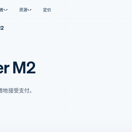
者
资源
定价
M2
景
指南
按行业
公司
资金管理
平台和交易市
商务
持
接受线上付款
AI 企业
产品路线图
Global Payouts
Connect
币
持方案
实施预置结账流程
创作者经济
Sessions 年度大会
向第三方打款
平台支付
务
务
构建平台或交易市场
游戏
招聘
金融
管理订阅
酒店、旅游与休闲
资讯中心
er M2
动化
提供按用量计费
保险
Stripe Press
企业
发行稳定币支持的支付卡
媒体与娱乐
支付
通过智能体配置和管理服务
非营利组织
场
专业服务
理
公共部门
随地接受支付。
零售
化
on