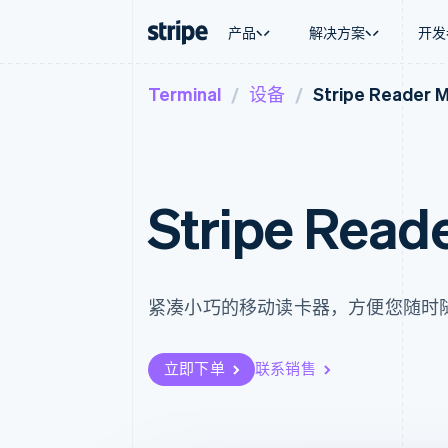
产品
解决方案
开发
Terminal
设备
Stripe Reader 
按企业阶段
文档
学习
按应用场
支持
支付
营收
大型企业
Stripe 文档
博客
智能体
获取支
Payments
Billing
初创企业
API 参考文档
客户案例
加密货
托管支
在线支付
经常性收入
库与 SDK
指南
电子商
专业服
Payment links
Metronome
Stripe Apps
嵌入式
Stripe Read
无代码支付
按用量计费
财务自
Checkout
Subscriptions
全球化
预构建支付界面
订阅管理
应用内
Elements
Invoicing
交易市
灵活的 UI 组件
一次性或定期账单
资金管
Payment methods
Tax
紧凑小巧的移动读卡器，方便您随时
平台
接入 125+ 种支付方式
销售税和增值税自动
SaaS
Authorization Boost
Revenue Recogniti
支付成功率优化
会计自动化
立即下单
联系销售
Link
Stripe Sigma
加速结账
自定义报告
Data Pipeline
数据同步