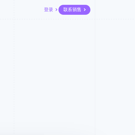
登录
联系销售
资源
生态系统
联系
场
更多
应用集成
合作伙伴
联系销售
Product roadmap
代码示例
Stripe App Marketplace
成为合作伙伴
了解未来规划
开发者博客
API 状态
Radar
欺诈防范
Atlas
初创企业注册
Climate
碳移除