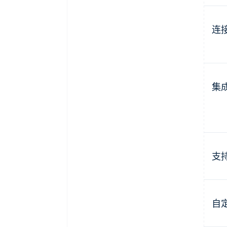
连
集
支
自