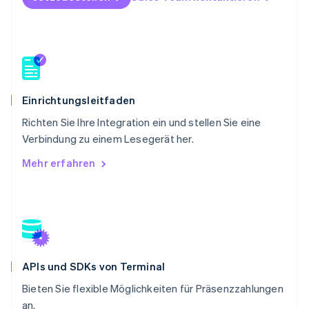
Português
English
Rumänien
English
Schweden
Svenska
English
Schweiz
Deutsch
Français
Italiano
English
Einrichtungsleitfaden
Singapur
English
简体中文
Richten Sie Ihre Integration ein und stellen Sie eine
Slowakei
Verbindung zu einem Lesegerät her.
English
Mehr erfahren
Slowenien
English
Italiano
Sonderverwaltungsregion Hongkong,
China
English
简体中文
Spanien
Español
English
APIs und SDKs von Terminal
Thailand
ไทย
English
Bieten Sie flexible Möglichkeiten für Präsenzzahlungen
Tschechische Republik
an.
English