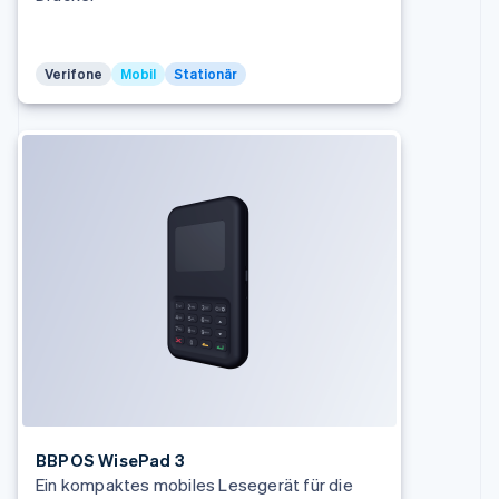
English
Svenska
Frankreich
Français
English
Verifone
Mobil
Stationär
Gibraltar
English
Griechenland
English
Indien
English
Irland
English
Italien
Italiano
English
Japan
日本語
English
Kanada
English
Français
Kroatien
English
Italiano
Lettland
BBPOS WisePad 3
English
Ein kompaktes mobiles Lesegerät für die
Liechtenstein