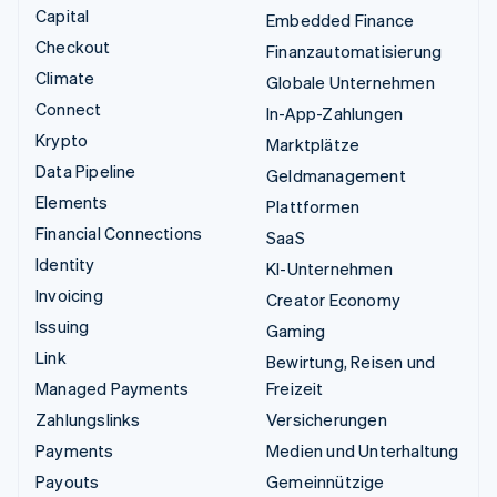
Capital
Embedded Finance
Checkout
Finanzautomatisierung
Climate
Globale Unternehmen
Connect
In-App-Zahlungen
Krypto
Marktplätze
Data Pipeline
Geldmanagement
Elements
Plattformen
Financial Connections
SaaS
Identity
KI-Unternehmen
Invoicing
Creator Economy
Issuing
Gaming
Link
Bewirtung, Reisen und
Managed Payments
Freizeit
Zahlungslinks
Versicherungen
Payments
Medien und Unterhaltung
Payouts
Gemeinnützige