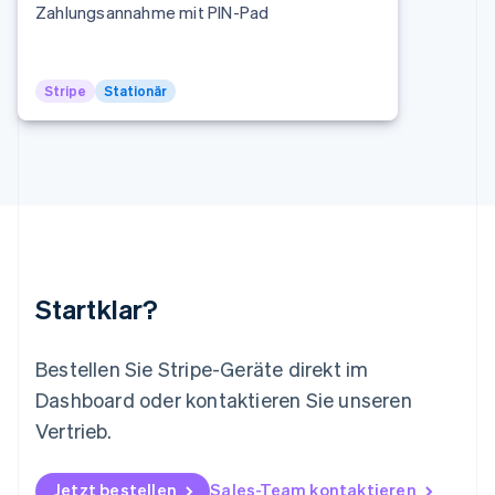
Zahlungsannahme mit PIN-Pad
Deutsch
English
Litauen
English
Luxemburg
Stripe
Stationär
Français
Deutsch
English
Malaysia
English
简体中文
Malta
English
Mexiko
Español
English
Neuseeland
English
Startklar?
Niederlande
Nederlands
English
Norwegen
Bestellen Sie Stripe-Geräte direkt im
English
Dashboard oder kontaktieren Sie unseren
Österreich
Deutsch
English
Vertrieb.
Polen
English
Portugal
Jetzt bestellen
Sales-Team kontaktieren