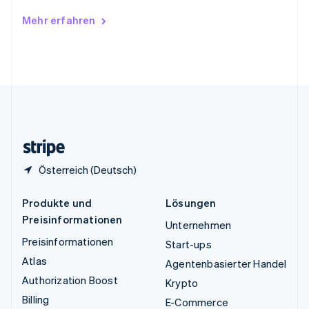
Ungarn
Mehr erfahren
English
Vereinigte Arabische Emirate
English
Vereinigte Staaten
English
Español
简体中文
Vereinigtes Königreich
English
Zypern
English
Österreich (Deutsch)
Produkte und
Lösungen
Preisinformationen
Unternehmen
Preisinformationen
Start-ups
Atlas
Agentenbasierter Handel
Authorization Boost
Krypto
Billing
E-Commerce