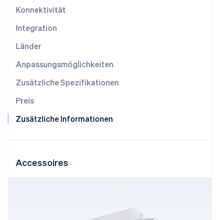
Betrugsprävention
Ecosystem
Konnektivität
Atlas
Start-up-Gründung
Integration
Partner
Stripe App-Marktplatz
Climate
Länder
CO₂-Entnahme
Anpassungsmöglichkeiten
Identity
Online-Identitätsprüfung
Zusätzliche Spezifikationen
Preis
Zusätzliche Informationen
Stripe-Sessions 2026
Erfahren Sie, wie Stripe Lösungen für die Wirts
Jetzt ansehen
Accessoires