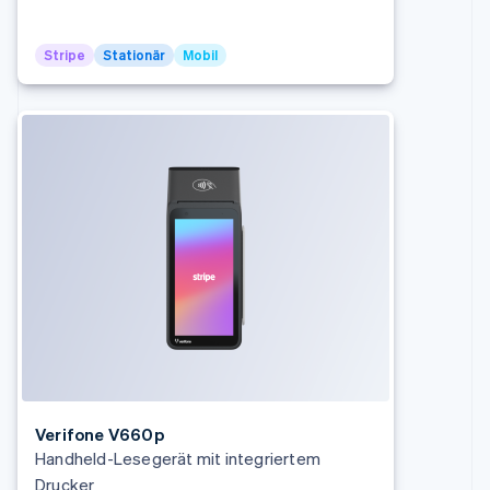
Stripe
Stationär
Mobil
Australien
English
Belgien
Nederlands
Français
Deutsch
English
Brasilien
Português
English
Bulgarien
English
Dänemark
English
Deutschland
Deutsch
English
Estland
English
Verifone V660p
Festlandchina
Handheld-Lesegerät mit integriertem
简体中文
English
Finnland
Drucker