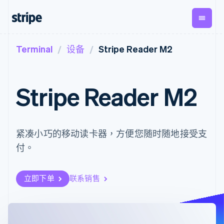
Terminal
设备
Stripe Reader M2
按企业阶段
文档
学习
支付
营收
资金管
平台
理
易市
大型企业
Stripe 文档
博客
Payments
Billing
初创企业
API 参考文档
客户案例
Stripe Reader M2
在线支付
经常性收入
Global
Conn
库与 SDK
指南
Managed
Metronome
Payouts
Stripe Apps
Payments
按用量计费
平台
备案商家解决
Subscriptions
向第三
按应用场景
方案
方打款
支持
紧凑小巧的移动读卡器，方便您随时随地接受支
订阅管理
Payment links
Crypto
指南
智能体商务
Invoicing
钱包、
付。
加密货币
获取支持
无代码支付
一次性或定期
稳定币
电子商务
接受线上付款
托管支持方案
Checkout
账单
发行和
嵌入式金融
实施预置结账流程
专业服务
预构建支付界
Tax
发卡基
财务自动化
构建平台或交易市场
立即下单
联系销售
面
销售税和增值
础设施
全球化企业
管理订阅
Elements
税自动化
应用内支付
提供按用量计费
灵活的 UI 组件
Revenue
交易市场
发行稳定币支持的支付卡
支付方式
Recognition
公司
资金管理
通过智能体配置和管理服
支持 125 种以
会计自动化
平台
务