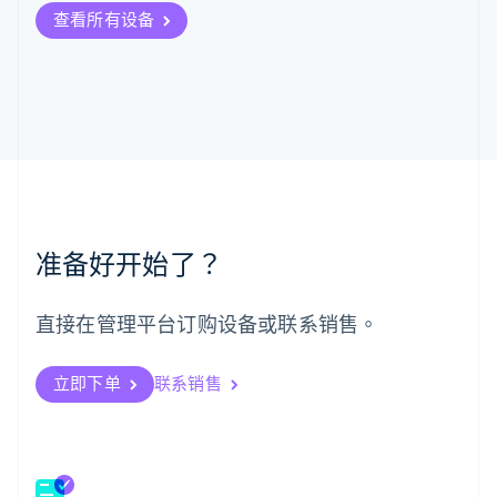
English
查看所有设备
马来西亚
English
简体中文
美国
English
Español
简体中文
墨西哥
Español
English
挪威
English
葡萄牙
Português
English
准备好开始了？
日本
日本語
English
瑞典
直接在管理平台订购设备或联系销售。
Svenska
English
瑞士
Deutsch
Français
Italiano
English
立即下单
联系销售
塞浦路斯
English
斯洛伐克
English
斯洛文尼亚