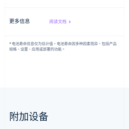
Français
English
芬兰
English
Svenska
更多信息
阅读文档
荷兰
Nederlands
English
加拿大
English
Français
* 电池寿命信息仅为估计值。电池寿命因多种因素而异，包括产品
捷克
规格、设置、应用或部署的功能。
English
克罗地亚
English
Italiano
拉脱维亚
English
立陶宛
English
列支敦士登
Deutsch
English
卢森堡
Français
Deutsch
English
附加设备
罗马尼亚
English
马尔他