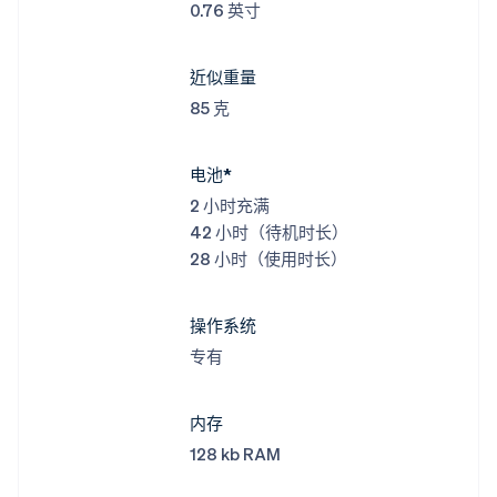
0.76 英寸
近似重量
85 克
电池*
2 小时充满
42 小时（待机时长）
28 小时（使用时长）
操作系统
专有
内存
128 kb RAM
阿联酋