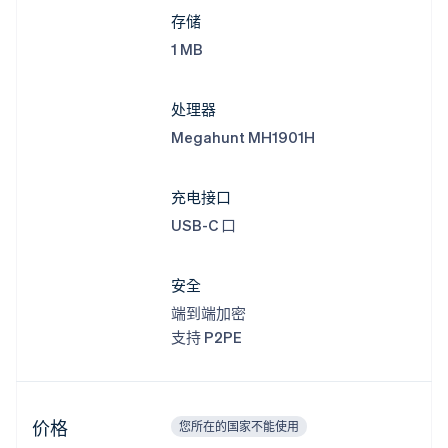
存储
English
爱尔兰
1 MB
English
爱沙尼亚
English
处理器
奥地利
Megahunt MH1901H
Deutsch
English
澳大利亚
English
充电接口
巴西
Português
English
USB-C 口
保加利亚
English
比利时
安全
Nederlands
Français
Deutsch
English
端到端加密
波兰
支持 P2PE
English
丹麦
English
德国
Deutsch
English
价格
您所在的国家不能使用
法国