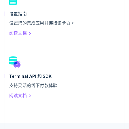
English
Italiano
泰国
设置指南
ไทย
English
希腊
设置您的集成应用并连接读卡器。
English
阅读文档
西班牙
Español
English
新加坡
English
简体中文
新西兰
English
匈牙利
English
Terminal API 和 SDK
意大利
支持灵活的线下付款体验。
Italiano
English
印度
阅读文档
English
英国
English
直布罗陀
English
中国内地