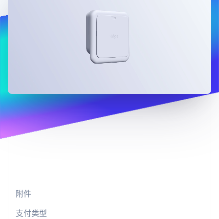
上
Stripe Sigma
产品路线图
SaaS
自定义报告
Authorization
Sessions 年度大会
Boost
Data Pipeline
招聘
支付成功率优
数据同步
资讯中心
化
资源
Stripe Press
Link
按行业
加速结账
应用集成
AI 企业
代码示例
创作者经济
开发者博客
联系
游戏
API 状态
酒店、旅游与休闲
联系销售
更多
保险
成为合作伙伴
Product roadmap
媒体与娱乐
了解未来规划
非营利组织
专业服务
Radar
公共部门
欺诈防范
零售
Atlas
初创企业注册
Climate
生态系统
碳移除
附件
合作伙伴
Stripe App Marketplace
支付类型