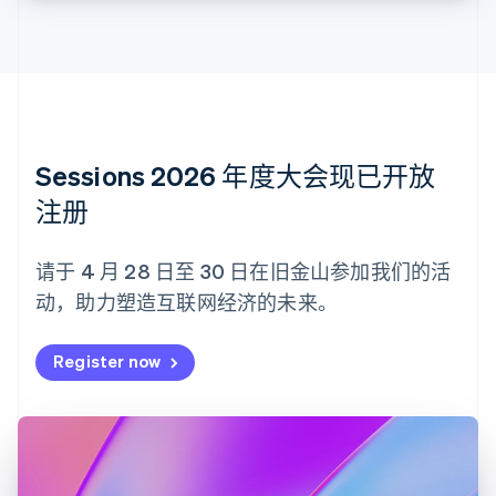
Nederlands
Français
Deutsch
English
波兰
English
丹麦
English
德国
Deutsch
English
法国
Sessions 2026 年度大会现已开放
Français
English
注册
芬兰
English
Svenska
荷兰
请于 4 月 28 日至 30 日在旧金山参加我们的活
Nederlands
English
动，助力塑造互联网经济的未来。
加拿大
English
Français
捷克
Register now
English
克罗地亚
English
Italiano
拉脱维亚
English
立陶宛