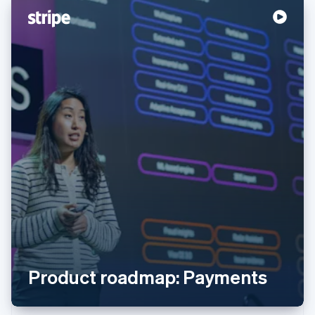
阿联酋
English
爱尔兰
English
爱沙尼亚
English
奥地利
Deutsch
English
澳大利亚
English
巴西
Português
English
Product roadmap: Payments‍
保加利亚
English
比利时