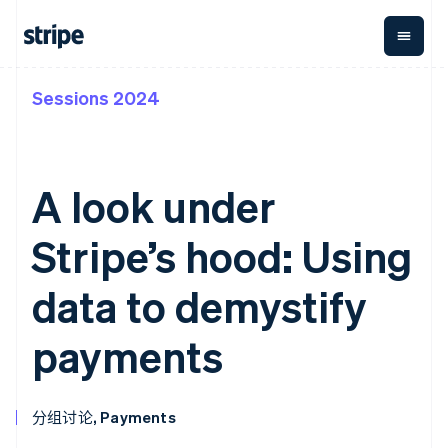
Sessions 2024
按企业阶段
文档
学习
支付
营收
资金管
平台
理
易市
大型企业
Stripe 文档
博客
Payments
Billing
初创企业
API 参考文档
客户案例
在线支付
经常性收入
Global
Conn
库与 SDK
指南
A look under
Payment links
Metronome
Payouts
Stripe Apps
按用量计费
平台
无代码支付
Subscriptions
向第三
Stripe’s hood: Using
按应用场景
Checkout
方打款
支持
预构建支付界
订阅管理
指南
智能体商务
面
Invoicing
data to demystify
加密货币
获取支持
一次性或定期
Elements
电子商务
接受线上付款
托管支持方案
灵活的 UI 组件
账单
嵌入式金融
实施预置结账流程
专业服务
payments
Payment
Tax
财务自动化
构建平台或交易市场
methods
销售税和增值
全球化企业
管理订阅
接入 125+ 种支
税自动化
应用内支付
提供按用量计费
付方式
Revenue
交易市场
发行稳定币支持的支付卡
Authorization
Recognition
分组讨论, Payments
公司
资金管理
通过智能体配置和管理服
Boost
会计自动化
平台
务