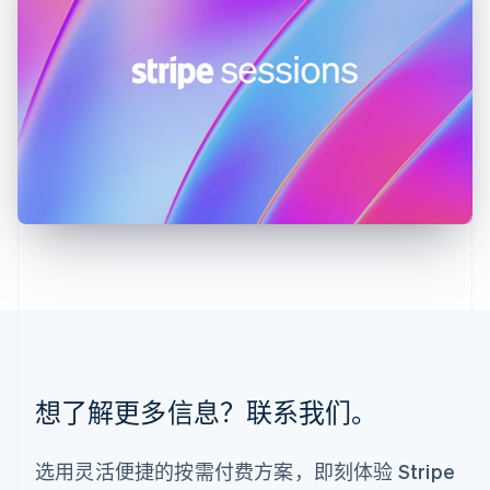
English
列支敦士登
Deutsch
English
卢森堡
Français
Deutsch
English
罗马尼亚
English
马尔他
English
马来西亚
English
简体中文
美国
English
Español
简体中文
墨西哥
Español
English
挪威
English
葡萄牙
想了解更多信息？联系我们。
Português
English
日本
日本語
English
选用灵活便捷的按需付费方案，即刻体验 Stripe
瑞典