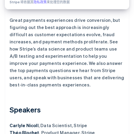
Stripe 将依据其
隐私政策
来处理您的数据
了解 Stripe 如何为 AI 构建经济基础设施。
立即观看
Great payments experiences drive conversion, but
figuring out the best approach is increasingly
difficult as customer expectations evolve, fraud
increases, and payment methods proliferate. See
how Stripe’s data science and product teams use
A/B testing and experimentation to help you
improve your payments experience. We also answer
the top payments questions we hear from Stripe
users, and speak with businesses that are delivering
best-in-class payments experiences.
Speakers
Carlyle Nicoll
, Data Scientist, Stripe
Théo Blochet
, Product Manager, Stripe