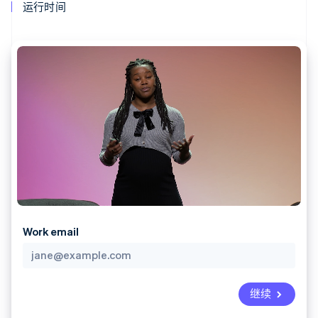
支付成功率优
Stripe Sigma
运行时间
产品路线图
SaaS
化
自定义报告
Sessions 年度大会
Link
Data Pipeline
招聘
加速结账
数据同步
资讯中心
资源
Stripe Press
按行业
应用集成
AI 企业
代码示例
更多
创作者经济
开发者博客
联系
Product roadmap
游戏
API 状态
了解未来规划
酒店、旅游与休闲
联系销售
保险
Radar
成为合作伙伴
媒体与娱乐
欺诈防范
非营利组织
Atlas
专业服务
初创企业注册
公共部门
零售
Climate
Work email
碳移除
生态系统
继续
合作伙伴
Stripe App Marketplace
Stripe Sessions 2026