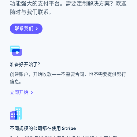
功能强大的支付平台。需要定制解决方案？欢迎
Svenska
English
瑞士
随时与我们联系。
Deutsch
Français
Italiano
English
塞浦路斯
English
联系我们
斯洛伐克
English
斯洛文尼亚
English
Italiano
泰国
ไทย
English
准备好开始了？
希腊
创建账户，开始收款——不需要合同，也不需要提供银行
English
信息。
西班牙
Español
English
立即开始
新加坡
English
简体中文
新西兰
English
匈牙利
English
不同规模的公司都在使用 Stripe
意大利