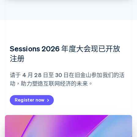
Nederlands
Français
Deutsch
English
波兰
English
丹麦
English
德国
Deutsch
English
法国
Sessions 2026 年度大会现已开放
Français
English
注册
芬兰
English
Svenska
荷兰
请于 4 月 28 日至 30 日在旧金山参加我们的活
Nederlands
English
动，助力塑造互联网经济的未来。
加拿大
English
Français
捷克
Register now
English
克罗地亚
English
Italiano
拉脱维亚
English
立陶宛