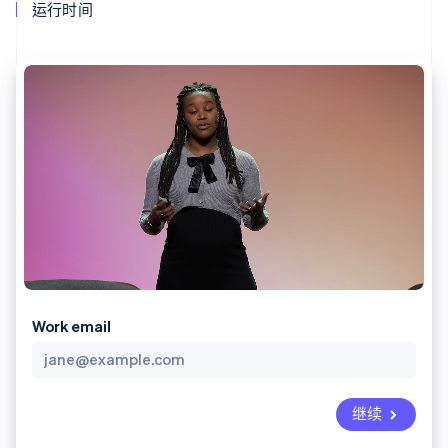
接入 125+ 种支
Stripe Sigma
运行时间
产品路线图
SaaS
付方式
自定义报告
Sessions 年度大会
Authorization
Data Pipeline
招聘
Boost
数据同步
资讯中心
支付成功率优
资源
Stripe Press
化
按行业
Link
应用集成
加速结账
AI 企业
代码示例
创作者经济
开发者博客
联系
游戏
API 状态
酒店、旅游与休闲
联系销售
保险
成为合作伙伴
更多
媒体与娱乐
Product roadmap
非营利组织
了解未来规划
专业服务
公共部门
Radar
零售
欺诈防范
Work email
Atlas
初创企业注册
生态系统
Climate
碳移除
继续
合作伙伴
Stripe App Marketplace