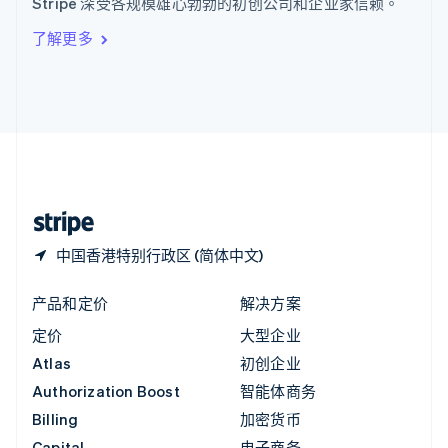
Stripe 深受各规模雄心勃勃的初创公司和企业家信赖。
Italiano
English
印度
了解更多
English
英国
English
直布罗陀
English
中国内地
简体中文
English
中国香港特别行政区
English
简体中文
中国香港特别行政区 (简体中文)
产品和定价
解决方案
定价
大型企业
Atlas
初创企业
Authorization Boost
智能体商务
Billing
加密货币
Capital
电子商务