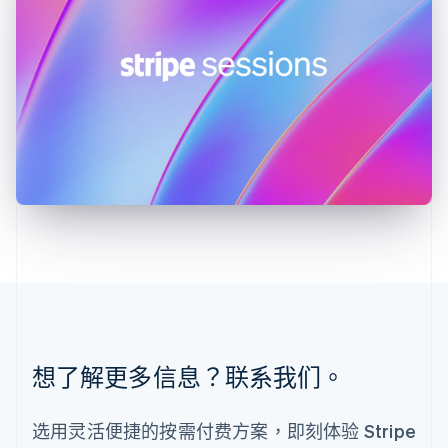
English
列支敦士登
Deutsch
English
卢森堡
Français
Deutsch
English
罗马尼亚
English
马尔他
English
马来西亚
English
简体中文
美国
English
Español
简体中文
墨西哥
Español
English
挪威
English
葡萄牙
想了解更多信息？联系我们。
Português
English
日本
日本語
English
选用灵活便捷的按需付费方案，即刻体验 Stripe
瑞典