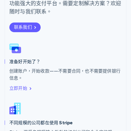
功能强大的支付平台。需要定制解决方案？欢迎
Svenska
English
瑞士
随时与我们联系。
Deutsch
Français
Italiano
English
塞浦路斯
English
联系我们
斯洛伐克
English
斯洛文尼亚
English
Italiano
泰国
ไทย
English
准备好开始了？
希腊
创建账户，开始收款——不需要合同，也不需要提供银行
English
信息。
西班牙
Español
English
立即开始
新加坡
English
简体中文
新西兰
English
匈牙利
English
不同规模的公司都在使用 Stripe
意大利