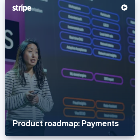
阿联酋
English
爱尔兰
English
爱沙尼亚
English
奥地利
Deutsch
English
澳大利亚
English
巴西
Português
English
Product roadmap: Payments‍
保加利亚
English
比利时