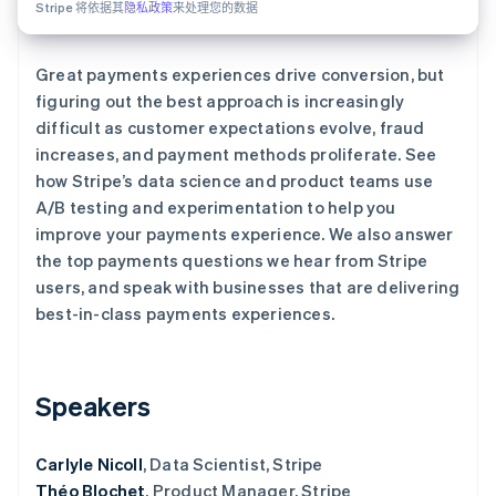
Stripe 将依据其
隐私政策
来处理您的数据
Great payments experiences drive conversion, but
Stripe Sessions 2026
了解 Stripe 如何为 AI 构建经济基础设施。
figuring out the best approach is increasingly
立即观看
difficult as customer expectations evolve, fraud
increases, and payment methods proliferate. See
how Stripe’s data science and product teams use
A/B testing and experimentation to help you
improve your payments experience. We also answer
the top payments questions we hear from Stripe
users, and speak with businesses that are delivering
best-in-class payments experiences.
Speakers
Carlyle Nicoll
, Data Scientist, Stripe
Théo Blochet
, Product Manager, Stripe