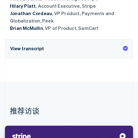
Hilary Platt
, Account Executive, Stripe
Jonathan Cordeau
, VP Product, Payments and
Globalization, Peek
Brian McMullin
, VP of Product, SamCart
View transcript
推荐访谈