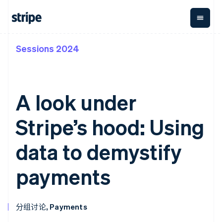
Sessions 2024
按企业阶段
文档
学习
支付
营收
资金管
平台
理
易市
大型企业
Stripe 文档
博客
Payments
Billing
初创企业
API 参考文档
客户案例
在线支付
经常性收入
Global
Conn
库与 SDK
指南
A look under
Managed
Metronome
Payouts
Stripe Apps
Payments
按用量计费
平台
备案商家解决
Subscriptions
向第三
Stripe’s hood: Using
按应用场景
方案
方打款
支持
订阅管理
Payment links
Crypto
指南
智能体商务
Invoicing
钱包、
data to demystify
加密货币
获取支持
无代码支付
一次性或定期
稳定币
电子商务
接受线上付款
托管支持方案
Checkout
账单
发行和
嵌入式金融
实施预置结账流程
专业服务
payments
预构建支付界
Tax
发卡基
财务自动化
构建平台或交易市场
面
销售税和增值
础设施
全球化企业
管理订阅
Elements
税自动化
应用内支付
提供按用量计费
灵活的 UI 组件
Revenue
交易市场
发行稳定币支持的支付卡
Payment
Recognition
分组讨论, Payments
公司
资金管理
通过智能体配置和管理服
methods
会计自动化
平台
务