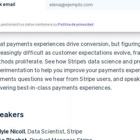
k email
e gestionará tus datos conforme a su
Política de privacidad
at payments experiences drive conversion, but figuring
reasingly difficult as customer expectations evolve, f
hods proliferate. See how Stripe’s data science and p
erimentation to help you improve your payments exper
ments questions we hear from Stripe users, and speak 
ivering best-in-class payments experiences.
eakers
lyle Nicoll
, Data Scientist, Stripe
o Blochet
, Product Manager, Stripe