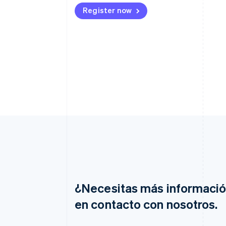
Register now
¿Necesitas más informaci
en contacto con nosotros.
Alemania
Deutsch
English
Australia