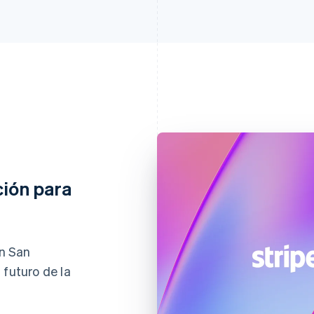
ción para
en San
 futuro de la