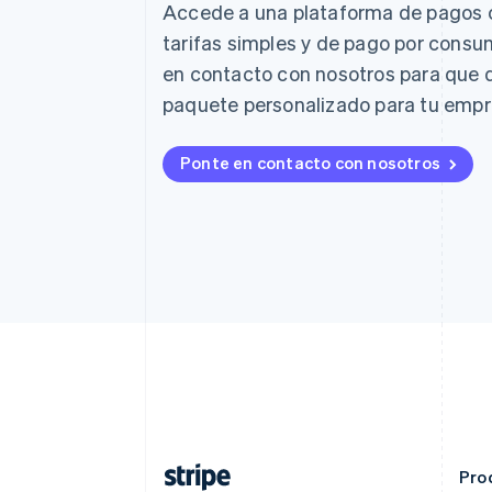
Accede a una plataforma de pagos 
English
tarifas simples y de pago por consu
Austria
Deutsch
English
en contacto con nosotros para que
Bélgica
paquete personalizado para tu empr
Nederlands
Français
Deutsch
English
Brasil
Português
English
Ponte en contacto con nosotros
Bulgaria
English
Canadá
English
Français
China continental
简体中文
English
Chipre
English
Croacia
English
Italiano
Dinamarca
English
Emiratos Árabes Unidos
English
Pro