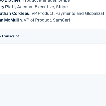
ary Platt
, Account Executive, Stripe
athan Cordeau
, VP Product, Payments and Globalizati
an McMullin
, VP of Product, SamCart
w transcript