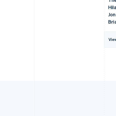
Hil
Jon
Bri
Vie