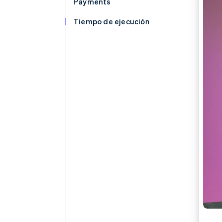
Authorization Boost
Payments
Optimizaciones de aceptación
Link
Tiempo de ejecución
Proceso de compra acelerado
Financial Connections
Datos de ctas. financieras
vinculadas