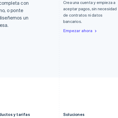
completa con
Crea una cuenta y empieza a
English
Italiano
日本語
English
aceptar pagos, sin necesidad
mo, o ponte
España
Letonia
de contratos ni datos
Español
English
English
 diseñemos un
Estados Unidos
Liechtenstein
bancarios.
esa.
English
Español
简体中文
Deutsch
English
Empezar ahora
Estonia
Lituania
English
English
Finlandia
Luxemburgo
English
Svenska
Français
Deutsch
English
Francia
Malasia
Français
English
English
简体中文
Gibraltar
Malta
English
English
Grecia
México
English
Español
English
Hungría
Noruega
English
English
India
Nueva Zelandia
English
English
Irlanda
Países Bajos
English
Nederlands
English
ductos y tarifas
Soluciones