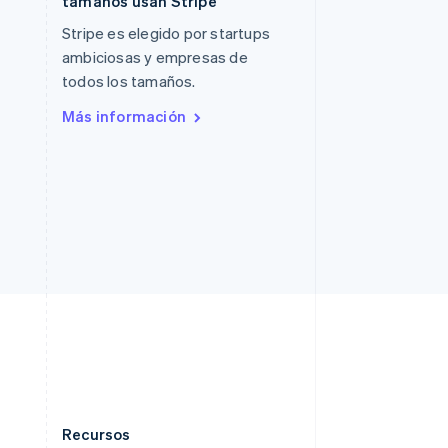
tamaños usan Stripe
Português
English
Stripe es elegido por startups
RAE de Hong Kong, China
ambiciosas y empresas de
English
简体中文
Reino Unido
todos los tamaños.
English
Más información
República Checa
English
Rumania
English
Singapur
English
简体中文
Suecia
Svenska
English
Suiza
Deutsch
Français
Italiano
English
Tailandia
ไทย
English
Recursos