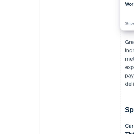
Wor
Strip
Gre
inc
met
exp
pay
del
Sp
Car
Thé