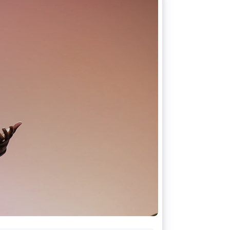
Sesiones de Stripe
2026
Descubre cómo Stripe
construye la
infraestructura
económica para la IA.
Mirar ahora