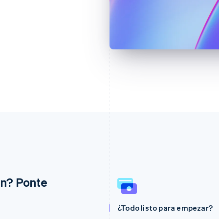
ón? Ponte
Eslovaquia
Italia
¿Todo listo para empezar?
English
Italiano
English
Eslovenia
Japón