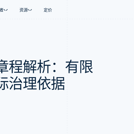
者
资源
定价
景
指南
按行业
公司
资金管理
平台和交易市
商务
持
接受线上付款
AI 企业
产品路线图
Global Payouts
Connect
币
持方案
实施预置结账流程
创作者经济
Sessions 年度大会
向第三方打款
平台支付
务
务
构建平台或交易市场
游戏
招聘
章程解析：有限
金融
管理订阅
酒店、旅游与休闲
资讯中心
动化
提供按用量计费
保险
Stripe Press
企业
发行稳定币支持的支付卡
媒体与娱乐
支付
通过智能体配置和管理服务
非营利组织
际治理依据
场
专业服务
理
公共部门
零售
化
on