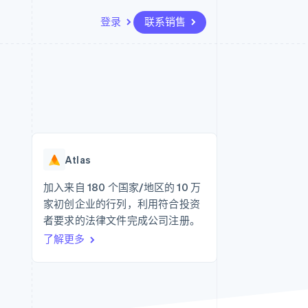
登录
联系销售
资源
生态系统
联系
场
更多
应用集成
合作伙伴
联系销售
Product roadmap
代码示例
Stripe App Marketplace
成为合作伙伴
了解未来规划
开发者博客
API 状态
Radar
欺诈防范
Atlas
Atlas
初创企业注册
加入来自 180 个国家/地区的 10 万
家初创企业的行列，利用符合投资
Climate
碳移除
者要求的法律文件完成公司注册。
了解更多