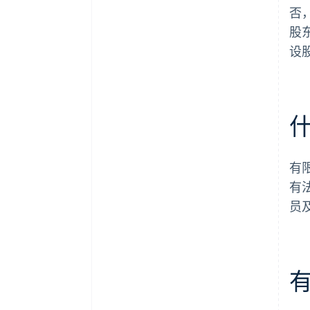
更享价值 5 万美元的合作伙伴专
否
属优惠与折扣
股
设
有
有
员