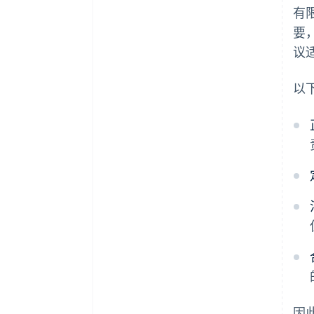
有
要
议
以
因