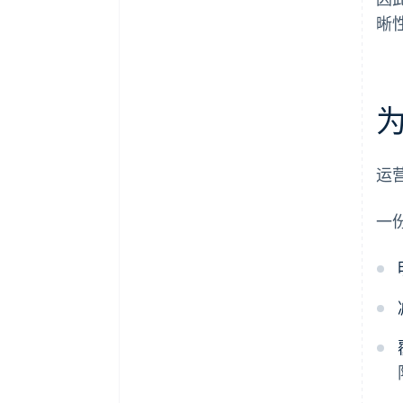
晰
运
一