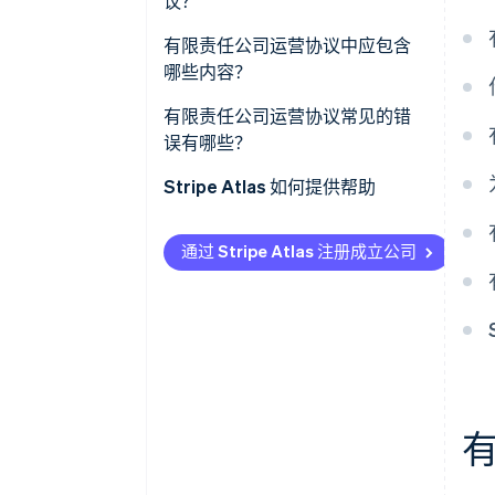
议？
有限责任公司运营协议中应包含
哪些内容？
有限责任公司运营协议常见的错
误有哪些？
Stripe Atlas 如何提供帮助
申请使用 Atlas 注册公司
通过 Stripe Atlas 注册成立公司
在获取雇主识别号 (EIN) 前开通收
款和银行服务
无现金创始人股权认购
自动提交 83 (b) 税务申报
全球顶尖水准的公司法律文件
Stripe Payments 服务首年免费，