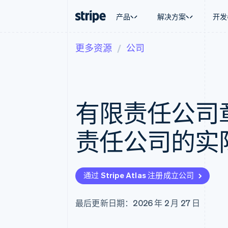
产品
解决方案
开发
更多资源
公司
按企业阶段
文档
学习
按应用场
支持
支付
营收
大型企业
Stripe 文档
博客
智能体
获取支
Payments
Billing
初创企业
API 参考文档
客户案例
加密货
托管支
在线支付
经常性收入
库与 SDK
指南
电子商
专业服
Payment links
Metronome
Stripe Apps
有限责任公司
嵌入式
无代码支付
按用量计费
财务自
Checkout
Subscriptions
全球化
预构建支付界面
订阅管理
应用内
责任公司的实
Elements
Invoicing
交易市
灵活的 UI 组件
一次性或定期账单
资金管
Payment methods
Tax
平台
接入 125+ 种支付方式
销售税和增值税自动
SaaS
Authorization Boost
Revenue Recogniti
通过 Stripe Atlas 注册成立公司
支付成功率优化
会计自动化
Link
Stripe Sigma
加速结账
自定义报告
最后更新日期：2026 年 2 月 27 日
Data Pipeline
数据同步