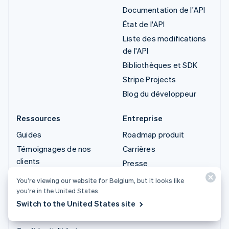
Documentation de l'API
État de l'API
Liste des modifications
de l'API
Bibliothèques et SDK
Stripe Projects
Blog du développeur
Ressources
Entreprise
Guides
Roadmap produit
Témoignages de nos
Carrières
clients
Presse
Blog
Stripe Press
You’re viewing our website for Belgium, but it looks like
Communauté
you’re in the United States.
Contactez-nous
Switch to the United States site
Sessions : conférence
annuelle