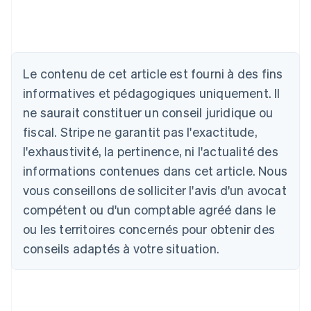
Le contenu de cet article est fourni à des fins
Allemagne
Deutsch
English
informatives et pédagogiques uniquement. Il
Australie
ne saurait constituer un conseil juridique ou
English
Autriche
fiscal. Stripe ne garantit pas l'exactitude,
Deutsch
English
l'exhaustivité, la pertinence, ni l'actualité des
Belgique
informations contenues dans cet article. Nous
Nederlands
Français
Deutsch
English
Brésil
vous conseillons de solliciter l'avis d'un avocat
Português
English
compétent ou d'un comptable agréé dans le
Bulgarie
ou les territoires concernés pour obtenir des
English
Canada
conseils adaptés à votre situation.
English
Français
Chine continentale
简体中文
English
Chypre
English