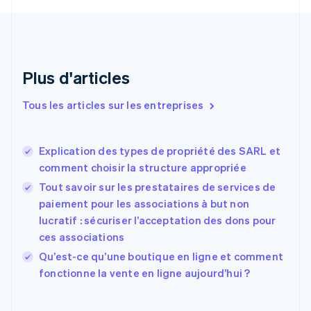
Croatie
English
Italiano
Danemark
English
Émirats arabes unis
Plus d'articles
English
Espagne
Tous les articles sur les entreprises
Español
English
Estonie
English
Explication des types de propriété des SARL et
États-Unis
comment choisir la structure appropriée
English
Español
简体中文
Finlande
Tout savoir sur les prestataires de services de
English
Svenska
paiement pour les associations à but non
France
lucratif : sécuriser l’acceptation des dons pour
Français
English
ces associations
Gibraltar
English
Qu’est-ce qu’une boutique en ligne et comment
Grèce
fonctionne la vente en ligne aujourd’hui ?
English
Hongrie
English