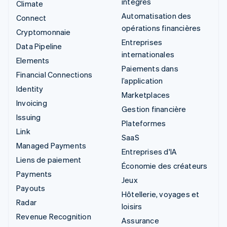
intégrés
Climate
Automatisation des
Connect
opérations financières
Cryptomonnaie
Entreprises
Data Pipeline
internationales
Elements
Paiements dans
Financial Connections
l’application
Identity
Marketplaces
Invoicing
Gestion financière
Issuing
Plateformes
Link
SaaS
Managed Payments
Entreprises d'IA
Liens de paiement
Économie des créateurs
Payments
Jeux
Payouts
Hôtellerie, voyages et
Radar
loisirs
Revenue Recognition
Assurance