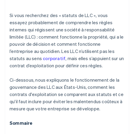
opérations bancaires avant l’obtention de votre
numéro EIN
Si vous recherchez des « statuts de LLC », vous
Achat dématérialisé des actions du fondateur
essayez probablement de comprendre les règles
internes qui régissent une société à responsabilité
Déclaration fiscale automatique au titre de
limitée (LLC) : comment fonctionne la propriété, qui a le
l’article 83(b)
pouvoir de décision et comment fonctionne
Documents juridiques d’entreprise de classe
l’entreprise au quotidien. Les LLC n’utilisent pas les
mondiale
statuts au sens
corporatif
, mais elles s’appuient sur un
contrat d’exploitation pour définir ces règles.
Une année gratuite de Stripe Payments, plus de
50 000 $ en crédits et remises partenaires
Ci-dessous, nous expliquons le fonctionnement de la
gouvernance des LLC aux États-Unis, comment les
contrats d'exploitation se comparent aux statuts et ce
qu'il faut inclure pour éviter les malentendus coûteux à
mesure que votre entreprise se développe.
Sommaire