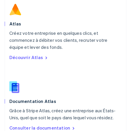
Norvège
English
Nouvelle-Zélande
English
Atlas
Pays-Bas
Créez votre entreprise en quelques clics, et
Nederlands
English
commencez à débiter vos clients, recruter votre
Pologne
English
équipe et lever des fonds.
Portugal
Découvrir Atlas
Português
English
R.A.S. de Hong Kong, Chine
English
简体中文
République tchèque
English
Roumanie
English
Documentation Atlas
Royaume-Uni
English
Grâce à Stripe Atlas, créez une entreprise aux États-
Singapour
Unis, quel que soit le pays dans lequel vous résidez.
English
简体中文
Slovaquie
Consulter la documentation
English