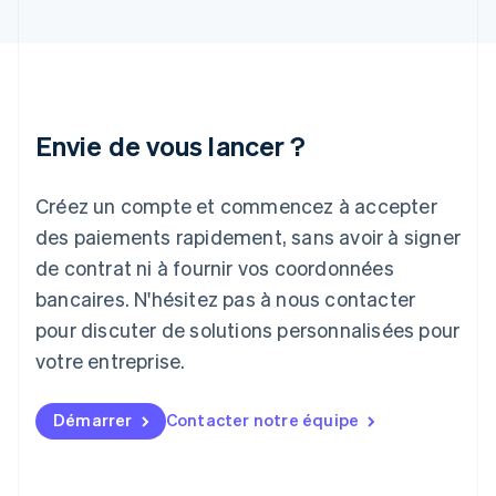
Inde
English
Irlande
English
Italie
Italiano
English
Envie de vous lancer ?
Japon
日本語
English
Créez un compte et commencez à accepter
Lettonie
English
des paiements rapidement, sans avoir à signer
Liechtenstein
de contrat ni à fournir vos coordonnées
Deutsch
English
Lituanie
bancaires. N'hésitez pas à nous contacter
English
pour discuter de solutions personnalisées pour
Luxembourg
votre entreprise.
Français
Deutsch
English
Malaisie
English
简体中文
Démarrer
Contacter notre équipe
Malte
English
Mexique
Español
English