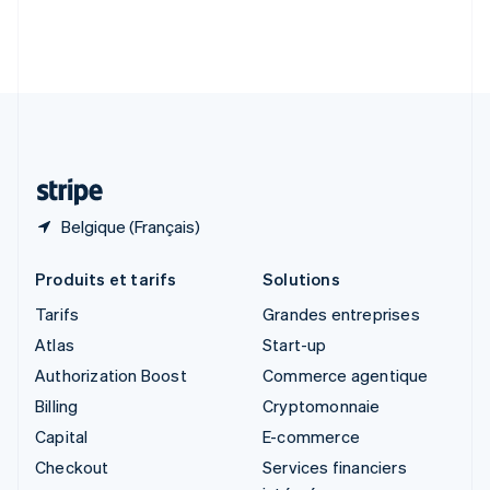
Slovénie
English
Italiano
Suède
Svenska
English
Suisse
Deutsch
Français
Italiano
English
Thaïlande
ไทย
English
Belgique (Français)
Produits et tarifs
Solutions
Tarifs
Grandes entreprises
Atlas
Start-up
Authorization Boost
Commerce agentique
Billing
Cryptomonnaie
Capital
E-commerce
Checkout
Services financiers