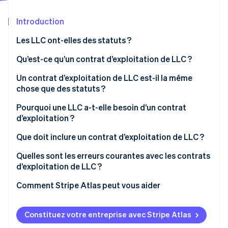
Découvrez les prochaines évolutions
Commerce en ligne
Introduction
Radar
Prévention de la fraude
Les LLC ont-elles des statuts ?
Écosystème
Atlas
Constitution de start-up
Qu’est-ce qu’un contrat d’exploitation de LLC ?
Partenaires
Climate
Stripe App Marketplace
Un contrat d’exploitation de LLC est-il la même
Élimination du carbone
chose que des statuts ?
Identity
Vérification de l'identité
Pourquoi une LLC a-t-elle besoin d’un contrat
d’exploitation ?
Que doit inclure un contrat d’exploitation de LLC ?
Quelles sont les erreurs courantes avec les contrats
Stripe Sessions 2026
d’exploitation de LLC ?
Découvrez comment Stripe construit l’infrastructure écono
Regarder la vidéo
Comment Stripe Atlas peut vous aider
S’inscrire sur Atlas
Constituez votre entreprise avec Stripe Atlas
Accepter des paiements et effectuer des