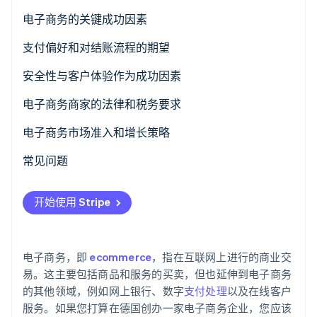
了解 Stripe 如何为 AI 构建经济基础设施。
电子商务市场的结构变化
电子商务的关键成功因素
立即观看
热门产品
支付偏好和对结账流程的期望
首选支付方式
安全性与客户体验作为成功因素
对订购流程的期望
数据保护和技术安全性
电子商务商家的法律和税务要求
客户体验作为竞争优势
电子商务中的税务方面
电子商务市场准入和增长策略
全渠道策略
常见问题
国际扩张和可扩展的增长
开始使用 Stripe
现代支付基础设施作为增长的驱动力
电子商务，即
ecommerce
，指在互联网上进行的商业交
易。这主要包括商品和服务的买卖，但也延伸到电子商务
的其他领域，例如网上银行、数字
支付处理
以及在线客户
服务。如果您打算在德国创办一家电子商务企业，您应该