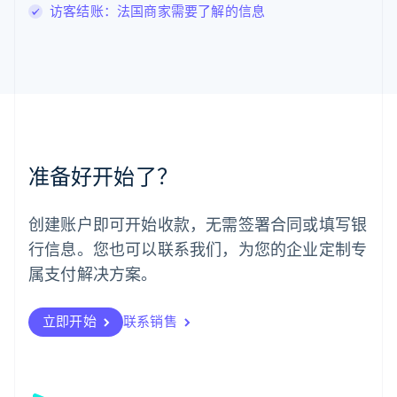
访客结账：法国商家需要了解的信息
English
马尔他
English
马来西亚
English
简体中文
美国
English
Español
简体中文
墨西哥
Español
English
准备好开始了？
挪威
English
葡萄牙
创建账户即可开始收款，无需签署合同或填写银
Português
English
行信息。您也可以联系我们，为您的企业定制专
日本
日本語
English
属支付解决方案。
瑞典
Svenska
English
瑞士
立即开始
联系销售
Deutsch
Français
Italiano
English
塞浦路斯
English
斯洛伐克