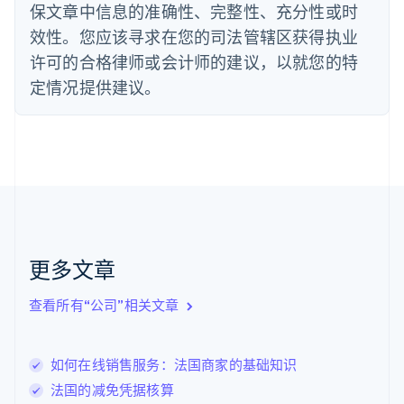
保文章中信息的准确性、完整性、充分性或时
Deutsch
English
法国
效性。您应该寻求在您的司法管辖区获得执业
Français
English
许可的合格律师或会计师的建议，以就您的特
芬兰
定情况提供建议。
English
Svenska
荷兰
Nederlands
English
加拿大
English
Français
捷克
English
克罗地亚
English
Italiano
拉脱维亚
更多文章
English
立陶宛
查看所有“公司”相关文章
English
列支敦士登
Deutsch
English
卢森堡
如何在线销售服务：法国商家的基础知识
Français
Deutsch
English
法国的减免凭据核算
罗马尼亚