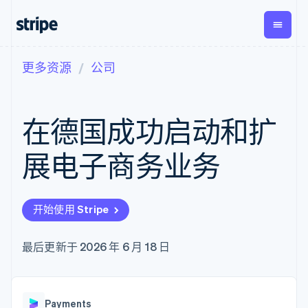
更多资源
公司
按企业阶段
文档
学习
支付
营收
资金管
平台
理
易市
大型企业
Stripe 文档
博客
Payments
Billing
初创企业
API 参考文档
客户案例
在德国成功启动和扩
在线支付
经常性收入
Global
Conn
库与 SDK
指南
Payment links
Metronome
Payouts
Stripe Apps
按用量计费
平台
展电子商务业务
无代码支付
Subscriptions
向第三
按应用场景
Checkout
方打款
支持
预构建支付界
订阅管理
指南
智能体商务
面
Invoicing
加密货币
获取支持
一次性或定期
Elements
开始使用 Stripe
电子商务
接受线上付款
托管支持方案
灵活的 UI 组件
账单
嵌入式金融
实施预置结账流程
专业服务
Payment
Tax
财务自动化
构建平台或交易市场
最后更新于 2026 年 6 月 18 日
methods
销售税和增值
全球化企业
管理订阅
接入 125+ 种支
税自动化
应用内支付
提供按用量计费
付方式
Revenue
交易市场
发行稳定币支持的支付卡
Authorization
Recognition
公司
资金管理
通过智能体配置和管理服
Boost
会计自动化
Payments
平台
务