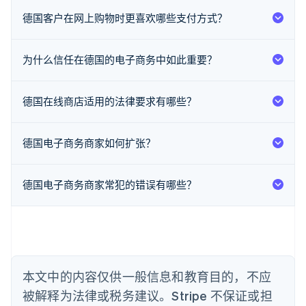
德国客户在网上购物时更喜欢哪些支付方式？
阿联酋
English
爱尔兰
为什么信任在德国的电子商务中如此重要？
English
爱沙尼亚
English
德国在线商店适用的法律要求有哪些？
奥地利
Deutsch
English
澳大利亚
德国电子商务商家如何扩张？
English
巴西
Português
English
德国电子商务商家常犯的错误有哪些？
保加利亚
English
比利时
Nederlands
Français
Deutsch
English
波兰
English
丹麦
本文中的内容仅供一般信息和教育目的，不应
English
被解释为法律或税务建议。Stripe 不保证或担
德国