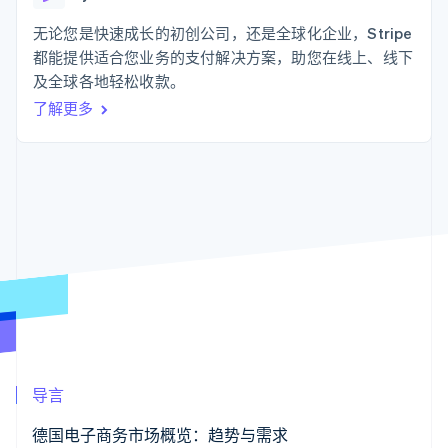
支付成功率优
Stripe Sigma
产品路线图
SaaS
化
自定义报告
Sessions 年度大会
无论您是快速成长的初创公司，还是全球化企业，Stripe
Link
Data Pipeline
招聘
都能提供适合您业务的支付解决方案，助您在线上、线下
加速结账
数据同步
资讯中心
资源
及全球各地轻松收款。
Stripe Press
按行业
了解更多
应用集成
AI 企业
代码示例
更多
创作者经济
开发者博客
联系
Product roadmap
游戏
API 状态
了解未来规划
酒店、旅游与休闲
联系销售
保险
Radar
成为合作伙伴
媒体与娱乐
欺诈防范
非营利组织
Atlas
专业服务
初创企业注册
公共部门
零售
Climate
碳移除
生态系统
导言
合作伙伴
Stripe App Marketplace
德国电子商务市场概览：趋势与需求
Stripe Sessions 2026