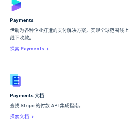
English
斯洛文尼亚
English
Italiano
Payments
泰国
ไทย
English
借助为各种企业打造的支付解决方案，实现全球范围线上
希腊
线下收款。
English
探索 Payments
西班牙
Español
English
新加坡
English
简体中文
新西兰
English
匈牙利
English
Payments 文档
意大利
查找 Stripe 的付款 API 集成指南。
Italiano
English
印度
探索文档
English
英国
English
直布罗陀