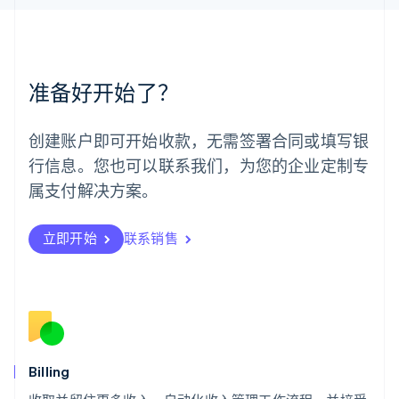
美国
English
Español
简体中文
墨西哥
Español
English
准备好开始了？
挪威
English
葡萄牙
创建账户即可开始收款，无需签署合同或填写银
Português
English
行信息。您也可以联系我们，为您的企业定制专
日本
日本語
English
属支付解决方案。
瑞典
Svenska
English
瑞士
立即开始
联系销售
Deutsch
Français
Italiano
English
塞浦路斯
English
斯洛伐克
English
斯洛文尼亚
English
Italiano
Billing
泰国
ไทย
English