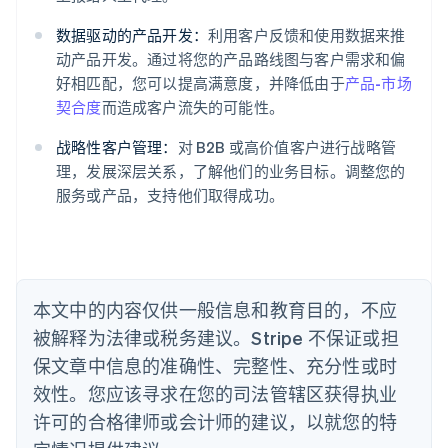
English
爱沙尼亚
数据驱动的产品开发：
利用客户反馈和使用数据来推
English
动产品开发。通过将您的产品路线图与客户需求和偏
奥地利
好相匹配，您可以提高满意度，并降低由于
产品-市场
Deutsch
English
澳大利亚
契合度
而造成客户流失的可能性。
English
巴西
战略性客户管理：
对 B2B 或高价值客户进行战略管
Português
English
理，发展深层关系，了解他们的业务目标。调整您的
保加利亚
服务或产品，支持他们取得成功。
English
比利时
Nederlands
Français
Deutsch
English
波兰
English
丹麦
本文中的内容仅供一般信息和教育目的，不应
English
被解释为法律或税务建议。Stripe 不保证或担
德国
保文章中信息的准确性、完整性、充分性或时
Deutsch
English
法国
效性。您应该寻求在您的司法管辖区获得执业
Français
English
许可的合格律师或会计师的建议，以就您的特
芬兰