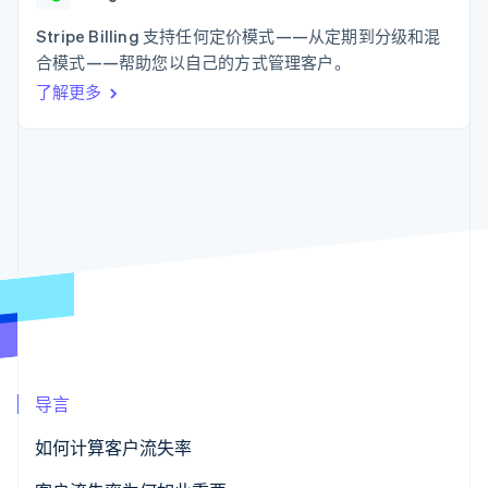
支付成功率优
Stripe Sigma
产品路线图
SaaS
化
自定义报告
Sessions 年度大会
Stripe Billing 支持任何定价模式——从定期到分级和混
Link
Data Pipeline
招聘
合模式——帮助您以自己的方式管理客户。
加速结账
数据同步
资讯中心
资源
了解更多
Stripe Press
按行业
应用集成
AI 企业
代码示例
更多
创作者经济
开发者博客
联系
Product roadmap
游戏
API 状态
了解未来规划
酒店、旅游与休闲
联系销售
保险
Radar
成为合作伙伴
媒体与娱乐
欺诈防范
非营利组织
Atlas
专业服务
初创企业注册
公共部门
零售
Climate
碳移除
导言
生态系统
如何计算客户流失率
合作伙伴
Stripe App Marketplace
Stripe Sessions 2026