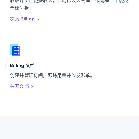
收取并留住更多收入，自动化收入管理工作流程，并接受
希腊
全球付款。
English
探索 Billing
西班牙
Español
English
新加坡
English
简体中文
新西兰
English
匈牙利
English
Billing 文档
意大利
创建并管理订阅，跟踪用量并签发账单。
Italiano
English
印度
探索文档
English
英国
English
直布罗陀
English
中国内地
简体中文
English
中国香港特别行政区
English
简体中文