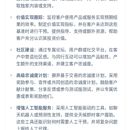
取独家内容或支持。
价值实现跟踪：
监控客户使用产品或服务实现预期结
果的效率。制定价值实现指标，并在客户未达到这些
基准时进行干预。提供指导、支持或额外资源，帮助
客户充分认识其投资价值。
社区建设：
通过专属论坛、用户群或社交平台，在客
户中营造社区感。与同行互动可以增加产品粘性，产
生额外的支持渠道，并建立客户忠诚度。
高级忠诚度计划：
摒弃基于交易的忠诚度计划，采用
奖励参与、宣传或共同创造的忠诚度计划。鼓励客户
献计献策、分享反馈或参与测试版测试，并以专属优
惠或表彰奖励他们。
增强人工智能服务：
采用人工智能驱动的工具，如聊
阿联酋
天机器人或预测性支持，提供全天候即时客户援助。
English
这些工具还能识别何时需要人工干预，并将复杂问题
爱尔兰
上报给人工代理。