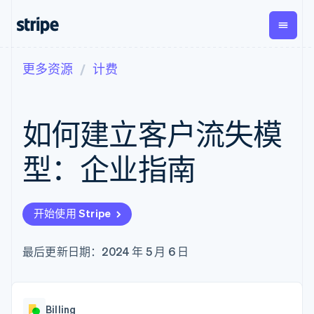
更多资源
计费
按企业阶段
文档
学习
支付
营收
资金管
平台
理
易市
大型企业
Stripe 文档
博客
Payments
Billing
初创企业
API 参考文档
客户案例
如何建立客户流失模
在线支付
经常性收入
Global
Conn
库与 SDK
指南
Payment links
Metronome
Payouts
Stripe Apps
按用量计费
平台
型：企业指南
无代码支付
Subscriptions
向第三
按应用场景
Checkout
方打款
支持
预构建支付界
订阅管理
指南
智能体商务
面
Invoicing
加密货币
获取支持
一次性或定期
Elements
开始使用 Stripe
电子商务
接受线上付款
托管支持方案
灵活的 UI 组件
账单
嵌入式金融
实施预置结账流程
专业服务
Payment
Tax
财务自动化
构建平台或交易市场
最后更新日期：2024 年 5 月 6 日
methods
销售税和增值
全球化企业
管理订阅
接入 125+ 种支
税自动化
应用内支付
提供按用量计费
付方式
Revenue
交易市场
发行稳定币支持的支付卡
Authorization
Recognition
公司
资金管理
通过智能体配置和管理服
Boost
会计自动化
Billing
平台
务