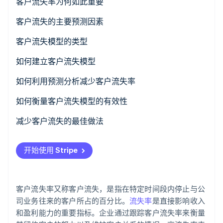
客户流失率为何如此重要
了解 Stripe 如何为 AI 构建经济基础设施。
立即观看
客户流失的主要预测因素
客户流失模型的类型
如何建立客户流失模型
如何利用预测分析减少客户流失率
可操作的见解和干预策略
如何衡量客户流失模型的有效性
监控和反馈回路
减少客户流失的最佳做法
合作与组织整合
开始使用 Stripe
客户流失率又称客户流失，是指在特定时间段内停止与公
司业务往来的客户所占的百分比。
流失率
是直接影响收入
和盈利能力的重要指标。企业通过跟踪客户流失率来衡量