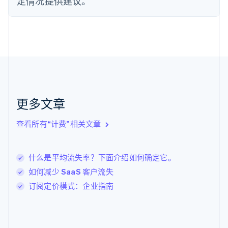
定情况提供建议。
English
Svenska
荷兰
Nederlands
English
加拿大
English
Français
捷克
English
克罗地亚
English
Italiano
拉脱维亚
更多文章
English
立陶宛
查看所有“计费”相关文章
English
列支敦士登
Deutsch
English
卢森堡
什么是平均流失率？下面介绍如何确定它。
Français
Deutsch
English
如何减少 SaaS 客户流失
罗马尼亚
订阅定价模式：企业指南
English
马尔他
English
马来西亚
English
简体中文