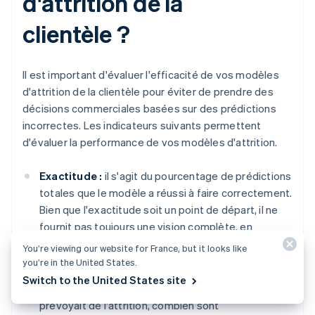
d'attrition de la
clientèle ?
Il est important d'évaluer l'efficacité de vos modèles
d'attrition de la clientèle pour éviter de prendre des
décisions commerciales basées sur des prédictions
incorrectes. Les indicateurs suivants permettent
d'évaluer la performance de vos modèles d'attrition.
Exactitude :
il s'agit du pourcentage de prédictions
totales que le modèle a réussi à faire correctement.
Bien que l'exactitude soit un point de départ, il ne
fournit pas toujours une vision complète, en
particulier lorsque le nombre de clients perdus et
You’re viewing our website for France, but it looks like
de clients retenus est déséquilibré.
you’re in the United States.
Switch to the United States site
Précision :
parmi les clients dont le modèle
prévoyait de l'attrition, combien sont