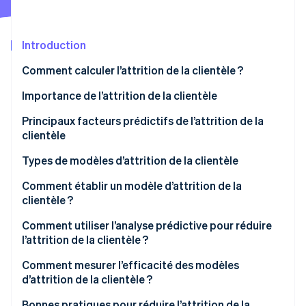
Découvrez les prochaines évolutions
Commerce en ligne
Radar
Prévention de la fraude
Introduction
Écosystème
Atlas
Comment calculer l’attrition de la clientèle ?
Constitution de start-up
Partenaires
Importance de l’attrition de la clientèle
Climate
Stripe App Marketplace
Élimination du carbone
Principaux facteurs prédictifs de l’attrition de la
Identity
clientèle
Vérification de l'identité
Types de modèles d’attrition de la clientèle
Comment établir un modèle d’attrition de la
clientèle ?
Stripe Sessions 2026
Comment utiliser l’analyse prédictive pour réduire
Découvrez comment Stripe construit l’infrastructure écono
l’attrition de la clientèle ?
Regarder la vidéo
Informations exploitables et stratégies
Comment mesurer l’efficacité des modèles
d’intervention
d’attrition de la clientèle ?
Suivi et boucle de rétroaction
Bonnes pratiques pour réduire l’attrition de la